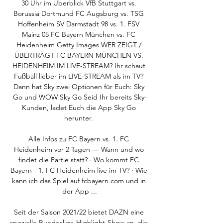
30 Uhr im Überblick VfB Stuttgart vs. 
Borussia Dortmund FC Augsburg vs. TSG 
Hoffenheim SV Darmstadt 98 vs. 1. FSV 
Mainz 05 FC Bayern München vs. FC 
Heidenheim Getty Images WER ZEIGT / 
ÜBERTRÄGT FC BAYERN MÜNCHEN VS. 
HEIDENHEIM IM LIVE-STREAM? Ihr schaut 
Fußball lieber im LIVE-STREAM als im TV? 
Dann hat Sky zwei Optionen für Euch: Sky 
Go und WOW Sky Go Seid Ihr bereits Sky-
Kunden, ladet Euch die App Sky Go 
herunter. 

Alle Infos zu FC Bayern vs. 1. FC 
Heidenheim vor 2 Tagen — Wann und wo 
findet die Partie statt? · Wo kommt FC 
Bayern - 1. FC Heidenheim live im TV? · Wie 
kann ich das Spiel auf fcbayern.com und in 
der App ...

Seit der Saison 2021/22 bietet DAZN eine 
spezielle Bundesliga-Highlight-Show an, die 