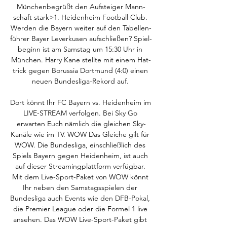
Mün­chenbegrüßt den Auf­stei­ger Mann­
schaft stark>1. Heidenheim Foot­ball Club. 
Wer­den die Bay­ern wei­ter auf den Tabel­len­
füh­rer Bay­er Lever­ku­sen auf­schlie­ßen? Spiel­
be­ginn ist am Sams­tag um 15:30 Uhr in 
München. Har­ry Kane stell­te mit einem Hat­
trick gegen Borus­sia Dort­mund (4:0) einen 
neu­en Bun­des­li­ga-Rekord auf. 

Dort könnt Ihr FC Bayern vs. Heidenheim im 
LIVE-STREAM verfolgen. Bei Sky Go 
erwarten Euch nämlich die gleichen Sky-
Kanäle wie im TV. WOW Das Gleiche gilt für 
WOW. Die Bundesliga, einschließlich des 
Spiels Bayern gegen Heidenheim, ist auch 
auf dieser Streamingplattform verfügbar. 
Mit dem Live-Sport-Paket von WOW könnt 
Ihr neben den Samstagsspielen der 
Bundesliga auch Events wie den DFB-Pokal, 
die Premier League oder die Formel 1 live 
ansehen. Das WOW Live-Sport-Paket gibt 