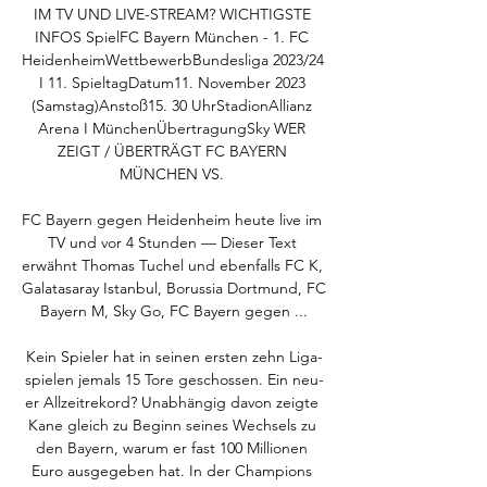
IM TV UND LIVE-STREAM? WICHTIGSTE 
INFOS SpielFC Bayern München - 1. FC 
HeidenheimWettbewerbBundesliga 2023/24 
I 11. SpieltagDatum11. November 2023 
(Samstag)Anstoß15. 30 UhrStadionAllianz 
Arena I MünchenÜbertragungSky WER 
ZEIGT / ÜBERTRÄGT FC BAYERN 
MÜNCHEN VS. 

FC Bayern gegen Heidenheim heute live im 
TV und vor 4 Stunden — Dieser Text 
erwähnt Thomas Tuchel und ebenfalls FC K, 
Galatasaray Istanbul, Borussia Dortmund, FC 
Bayern M, Sky Go, FC Bayern gegen ...

Kein Spie­ler hat in sei­nen ers­ten zehn Liga­
spie­len jemals 15 Tore geschos­sen. Ein neu­
er All­zeit­re­kord? Unab­hän­gig davon zeig­te 
Kane gleich zu Beginn sei­nes Wech­sels zu 
den Bay­ern, war­um er fast 100 Mil­lio­nen 
Euro aus­ge­ge­ben hat. In der Cham­pi­ons 