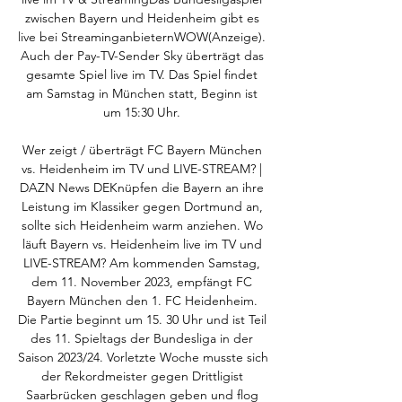
zwi­schen Bay­ern und Hei­den­heim gibt es 
live bei Strea­ming­an­bie­ternWOW(Anzei­ge). 
Auch der Pay-TV-Sen­der Sky über­trägt das 
gesam­te Spiel live im TV. Das Spiel fin­det 
am Sams­tag in Mün­chen statt, Beginn ist 
um 15:30 Uhr. 

Wer zeigt / überträgt FC Bayern München 
vs. Heidenheim im TV und LIVE-STREAM? | 
DAZN News DEKnüpfen die Bayern an ihre 
Leistung im Klassiker gegen Dortmund an, 
sollte sich Heidenheim warm anziehen. Wo 
läuft Bayern vs. Heidenheim live im TV und 
LIVE-STREAM? Am kommenden Samstag, 
dem 11. November 2023, empfängt FC 
Bayern München den 1. FC Heidenheim. 
Die Partie beginnt um 15. 30 Uhr und ist Teil 
des 11. Spieltags der Bundesliga in der 
Saison 2023/24. Vorletzte Woche musste sich 
der Rekordmeister gegen Drittligist 
Saarbrücken geschlagen geben und flog 