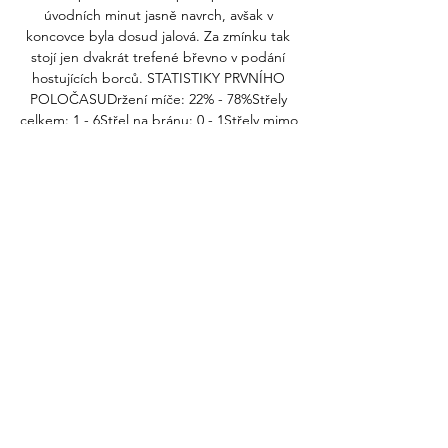
úvodních minut jasně navrch, avšak v 
koncovce byla dosud jalová. Za zmínku tak 
stojí jen dvakrát trefené břevno v podání 
hostujících borců. STATISTIKY PRVNÍHO 
POLOČASUDržení míče: 22% - 78%Střely 
celkem: 1 - 6Střel na bránu: 0 - 1Střely mimo 
bránu: 0 - 2Zblokované střely: 1 - 3Rohové 
kopy: 0 - 3Ofsajdy: 0 - 0Fauly: 7 - 2Žluté 
karty: 1 - 1 46. DRUHÝ POLOČAS PRÁVĚ 
ZAČAL. Střídání Karviné: odchází Rafiu 
Adekunle Durosinmi, přichází Antonín 
Svoboda. 47. Pavelka musel velmi rychle 
zpátky, neboť na něj dotírala nová akvizice v 
dresu Karviné, Antonín Svoboda. Vše ale 
zkušený záložník zvládl. 

Tentokrát to skvěle vyřešil Ladislav Krejčí, 
který před sebe nepustil Lukáše Čmelíka. 
56. Pro Martina Šindeláře je teď připravena 
žlutá karta. Stoper Karviné šel totiž nohama 
napřed do souboje s Pavelkou. 58. K 