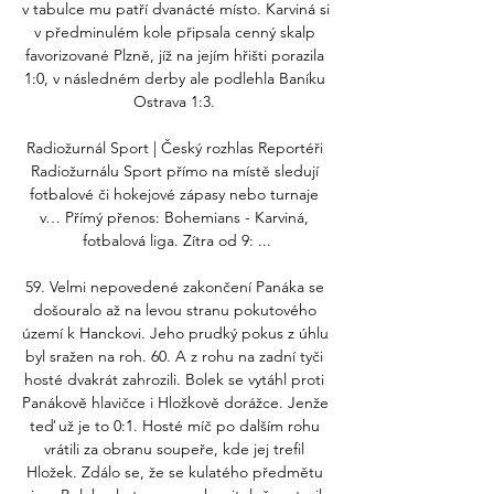
v tabulce mu patří dvanácté místo. Karviná si 
v předminulém kole připsala cenný skalp 
favorizované Plzně, jíž na jejím hřišti porazila 
1:0, v následném derby ale podlehla Baníku 
Ostrava 1:3. 

Radiožurnál Sport | Český rozhlas Reportéři 
Radiožurnálu Sport přímo na místě sledují 
fotbalové či hokejové zápasy nebo turnaje 
v… Přímý přenos: Bohemians - Karviná, 
fotbalová liga. Zítra od 9: ...

59. Velmi nepovedené zakončení Panáka se 
došouralo až na levou stranu pokutového 
území k Hanckovi. Jeho prudký pokus z úhlu 
byl sražen na roh. 60. A z rohu na zadní tyči 
hosté dvakrát zahrozili. Bolek se vytáhl proti 
Panákově hlavičce i Hložkově dorážce. Jenže 
teď už je to 0:1. Hosté míč po dalším rohu 
vrátili za obranu soupeře, kde jej trefil 
Hložek. Zdálo se, že se kulatého předmětu 