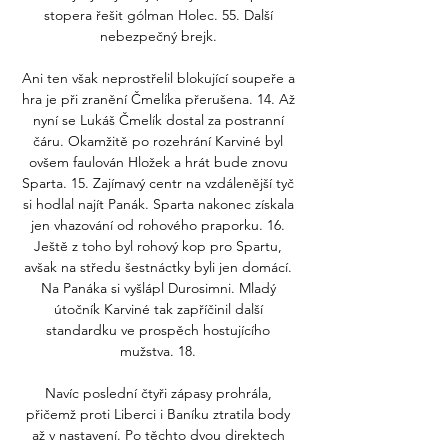
stopera řešit gólman Holec. 55. Další 
nebezpečný brejk. 

Ani ten však neprostřelil blokující soupeře a 
hra je při zranění Čmelíka přerušena. 14. Až 
nyní se Lukáš Čmelík dostal za postranní 
čáru. Okamžitě po rozehrání Karviné byl 
ovšem faulován Hložek a hrát bude znovu 
Sparta. 15. Zajímavý centr na vzdálenější tyč 
si hodlal najít Panák. Sparta nakonec získala 
jen vhazování od rohového praporku. 16. 
Ještě z toho byl rohový kop pro Spartu, 
avšak na středu šestnáctky byli jen domácí. 
Na Panáka si vyšlápl Durosimni. Mladý 
útočník Karviné tak zapříčinil další 
standardku ve prospěch hostujícího 
mužstva. 18. 

Navíc poslední čtyři zápasy prohrála, 
přičemž proti Liberci i Baníku ztratila body 
až v nastavení. Po těchto dvou direktech 