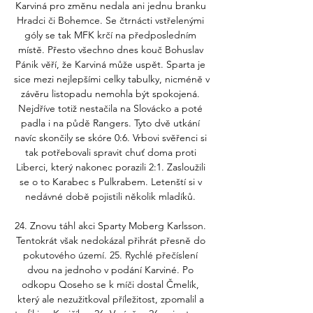
Karviná pro změnu nedala ani jednu branku 
Hradci či Bohemce. Se čtrnácti vstřelenými 
góly se tak MFK krčí na předposledním 
místě. Přesto všechno dnes kouč Bohuslav 
Pánik věří, že Karviná může uspět. Sparta je 
sice mezi nejlepšími celky tabulky, nicméně v 
závěru listopadu nemohla být spokojená. 
Nejdříve totiž nestačila na Slovácko a poté 
padla i na půdě Rangers. Tyto dvě utkání 
navíc skončily se skóre 0:6. Vrbovi svěřenci si 
tak potřebovali spravit chuť doma proti 
Liberci, který nakonec porazili 2:1. Zasloužili 
se o to Karabec s Pulkrabem. Letenští si v 
nedávné době pojistili několik mladíků. 

24. Znovu táhl akci Sparty Moberg Karlsson. 
Tentokrát však nedokázal přihrát přesně do 
pokutového území. 25. Rychlé přečíslení 
dvou na jednoho v podání Karviné. Po 
odkopu Qoseho se k míči dostal Čmelík, 
který ale nezužitkoval příležitost, zpomalil a 