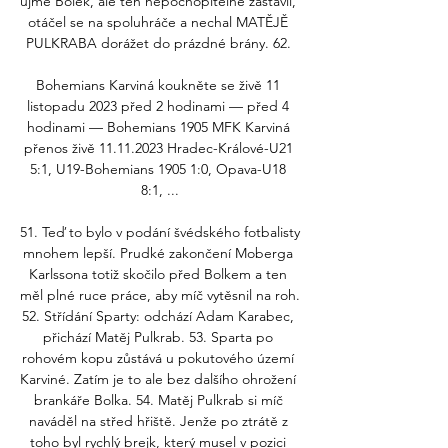
ujme Bolek, ale ten nepochopitelně zastavil, 
otáčel se na spoluhráče a nechal MATĚJĚ 
PULKRABA dorážet do prázdné brány. 62. 

Bohemians Karviná koukněte se živě 11 
listopadu 2023 před 2 hodinami — před 4 
hodinami — Bohemians 1905 MFK Karviná 
přenos živě 11.11.2023 Hradec-Králové-U21 
5:1, U19-Bohemians 1905 1:0, Opava-U18 
8:1, ...

51. Teď to bylo v podání švédského fotbalisty 
mnohem lepší. Prudké zakončení Moberga 
Karlssona totiž skočilo před Bolkem a ten 
měl plné ruce práce, aby míč vytěsnil na roh. 
52. Střídání Sparty: odchází Adam Karabec, 
přichází Matěj Pulkrab. 53. Sparta po 
rohovém kopu zůstává u pokutového území 
Karviné. Zatím je to ale bez dalšího ohrožení 
brankáře Bolka. 54. Matěj Pulkrab si míč 
naváděl na střed hřiště. Jenže po ztrátě z 
toho byl rychlý brejk, který musel v pozici 