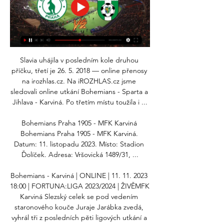
Slavia uhájila v posledním kole druhou 
příčku, třetí je 26. 5. 2018 — online přenosy 
na irozhlas.cz. Na iROZHLAS.cz jsme 
sledovali online utkání Bohemians - Sparta a 
Jihlava - Karviná. Po třetím místu toužila i ...

Bohemians Praha 1905 - MFK Karviná 
Bohemians Praha 1905 - MFK Karviná. 
Datum: 11. listopadu 2023. Místo: Stadion 
Ďolíček. Adresa: Vršovická 1489/31, ...

Bohemians - Karviná | ONLINE | 11. 11. 2023 
18:00 | FORTUNA:LIGA 2023/2024 | ŽIVĚMFK 
Karviná Slezský celek se pod vedením 
staronového kouče Juraje Jarábka zvedá, 
vyhrál tři z posledních pěti ligových utkání a 