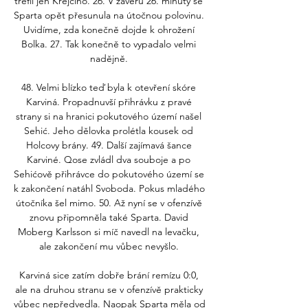
trefil jen Krejčího. 26. V závěru 26. minuty se 
Sparta opět přesunula na útočnou polovinu. 
Uvidíme, zda konečně dojde k ohrožení 
Bolka. 27. Tak konečně to vypadalo velmi 
nadějně. 

48. Velmi blízko teď byla k otevření skóre 
Karviná. Propadnuvší přihrávku z pravé 
strany si na hranici pokutového území našel 
Sehić. Jeho dělovka prolétla kousek od 
Holcovy brány. 49. Další zajímavá šance 
Karviné. Qose zvládl dva souboje a po 
Sehićově přihrávce do pokutového území se 
k zakončení natáhl Svoboda. Pokus mladého 
útočníka šel mimo. 50. Až nyní se v ofenzívě 
znovu připomněla také Sparta. David 
Moberg Karlsson si míč navedl na levačku, 
ale zakončení mu vůbec nevyšlo. 

Karviná sice zatím dobře brání remízu 0:0, 
ale na druhou stranu se v ofenzívě prakticky 
vůbec nepředvedla. Naopak Sparta měla od 