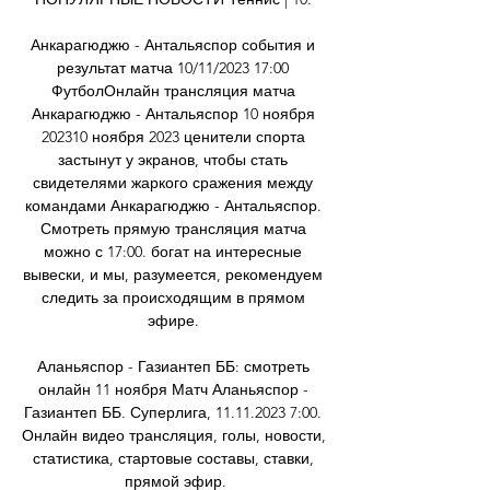
Анкарагюджю - Антальяспор события и 
результат матча 10/11/2023 17:00 
ФутболОнлайн трансляция матча 
Анкарагюджю - Антальяспор 10 ноября 
202310 ноября 2023 ценители спорта 
застынут у экранов, чтобы стать 
свидетелями жаркого сражения между 
командами Анкарагюджю - Антальяспор. 
Смотреть прямую трансляция матча 
можно с 17:00. богат на интересные 
вывески, и мы, разумеется, рекомендуем 
следить за происходящим в прямом 
эфире. 

Аланьяспор - Газиантеп ББ: смотреть 
онлайн 11 ноября Матч Аланьяспор - 
Газиантеп ББ. Суперлига, 11.11.2023 7:00. 
Онлайн видео трансляция, голы, новости, 
статистика, стартовые составы, ставки, 
прямой эфир.
