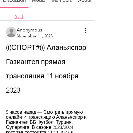
Discussion
Media
Members
About
Back
Anonymous
November 11, 2023
(((СПОРТ#))) Аланьяспор 
Газиантеп прямая 
трансляция 11 ноября 
2023
5 часов назад — Смотреть прямую 
онлайн ✓ трансляцию Аланьяспор и 
Газиантеп ББ Футбол. Турция. 
Суперлига. В сезоне 2023/2024, 
которая состоится 11.11.2023 в ...