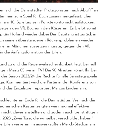
 sich die Darmstädter Protagonisten nach Abpfiff an 
timmen zum Spiel für Euch zusammengefasst. Lilien 
 am 10. Spieltag sein Punktekonto nicht aufstocken: 
 gegen den VfL Bochum den Kürzeren. Es bleibt somit 
apitän Holland wieder dabei Der Capitano ist zurück in 
 nach seinen überstandenen Rückenproblemen wieder 
m er in München aussetzen musste, gegen den VfL 
 die Anfangsformation der Lilien. 

und zu und die Regenwahrscheinlichkeit liegt bei null 
gen Mainz 05 live im TV? Die 90 Minuten könnt Ihr bei 
 der Saison 2023/24 die Rechte für alle Samstagsspiele 
a. Kommentiert wird die Partie in der Konferenz von 
d das Einzelspiel reportiert Marcus Lindemann. 

hlechteren Ende für die Darmstädter. Weil sich die 
 gegnerischen Kasten zeigten wie maximal effektive 
nicht clever anstellten und zudem auch bei strittigen 
2023 „Zwei Tore, die wir selbst verschuldet haben“ 
 Lilien verlieren im ausverkauften Merck-Stadion am 