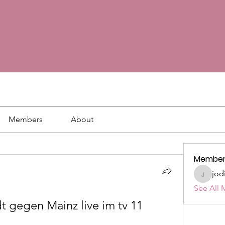
Members
About
Member
jod
jodie18
See All 
 gegen Mainz live im tv 11 