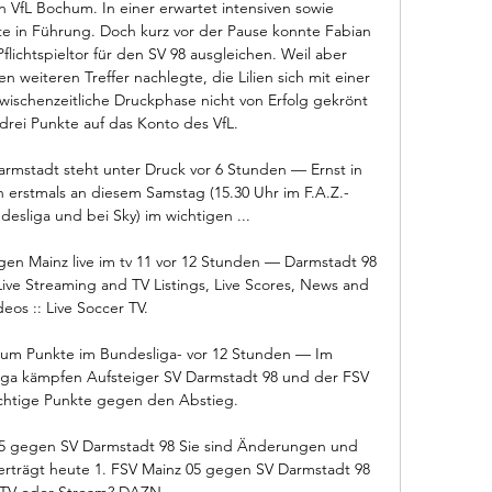
n VfL Bochum. In einer erwartet intensiven sowie 
e in Führung. Doch kurz vor der Pause konnte Fabian 
lichtspieltor für den SV 98 ausgleichen. Weil aber 
weiteren Treffer nachlegte, die Lilien sich mit einer 
ischenzeitliche Druckphase nicht von Erfolg gekrönt 
drei Punkte auf das Konto des VfL. 

rmstadt steht unter Druck vor 6 Stunden — Ernst in 
un erstmals an diesem Samstag (15.30 Uhr im F.A.Z.-
desliga und bei Sky) im wichtigen ...

en Mainz live im tv 11 vor 12 Stunden — Darmstadt 98 
Live Streaming and TV Listings, Live Scores, News and 
deos :: Live Soccer TV.

 um Punkte im Bundesliga- vor 12 Stunden — Im 
liga kämpfen Aufsteiger SV Darmstadt 98 und der FSV 
chtige Punkte gegen den Abstieg.

 05 gegen SV Darmstadt 98 Sie sind Änderungen und 
erträgt heute 1. FSV Mainz 05 gegen SV Darmstadt 98 
 TV oder Stream? DAZN ...
