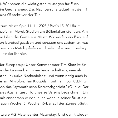
). Wir haben die wichtigsten Aussagen für Euch 
 im Gegnercheck Das Nachbarschaftsduell mit dem 1. 
inz 05 steht vor der Tür. 

um Mainz-Spiel11. 11. 2023 / Profis 15. 30 Uhr = 
piel im Merck-Stadion am Böllenfalltor steht an. Am 
 Lilien die Gäste aus Mainz. Wir werfen ein Blick auf 
ilien-Bundesligasaison und schauen uns zudem an, was 
wer das Match pfeifen wird. Alle Infos zum Spieltag 
findet Ihr hier. 

er Europacup: Unser Kommentator Tim Klotz ist für 
 der Grasnarbe, immer leidenschaftlich, niemals 
uten, inklusive Nachspielzeit, und wenn nötig auch in 
r am Mikrofon. Tim KlotzAls Frontmann von 05ER. tv 
an das "sympathische Knautschgesicht" (Quelle: Der 
ales Aushängeschild unseres Vereins bezeichnen. Ein 
iemals annehmen würde, auch wenn in seiner Brust ein 
r auch Woche für Woche hörbar auf der Zunge trägt). 

ftware AG Matchcenter Matchday! Und damit wieder 