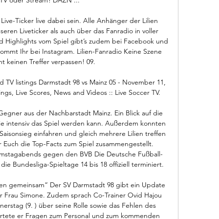
ive-Ticker live dabei sein. Alle Anhänger der Lilien 
ren Liveticker als auch über das Fanradio in voller 
nd Highlights vom Spiel gibt’s zudem bei Facebook und 
ommt Ihr bei Instagram. Lilien-Fanradio Keine Szene 
t keinen Treffer verpassen! 09. 

 TV listings Darmstadt 98 vs Mainz 05 - November 11, 
ings, Live Scores, News and Videos :: Live Soccer TV.

egner aus der Nachbarstadt Mainz. Ein Blick auf die 
ie intensiv das Spiel werden kann. Außerdem konnten 
aisonsieg einfahren und gleich mehrere Lilien treffen 
r Euch die Top-Facts zum Spiel zusammengestellt. 
 samstagabends gegen den BVB Die Deutsche Fußball-
ie Bundesliga-Spieltage 14 bis 18 offiziell terminiert. 

ngen gemeinsam“ Der SV Darmstadt 98 gibt ein Update 
er Frau Simone. Zudem sprach Co-Trainer Ovid Hajou 
rstag (9. ) über seine Rolle sowie das Fehlen des 
rtete er Fragen zum Personal und zum kommenden 