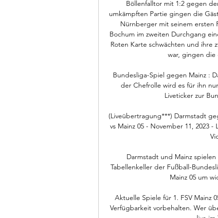
Böllenfalltor mit 1:2 gegen de
umkämpften Partie gingen die Gäst
Nürnberger mit seinem ersten Pf
Bochum im zweiten Durchgang einen 
Roten Karte schwächten und ihre zw
war, gingen die 
Bundesliga-Spiel gegen Mainz : Da
der Chefrolle wird es für ihn n
Liveticker zur Bun
(Liveübertragung***) Darmstadt geg
vs Mainz 05 - November 11, 2023 - 
Vi
Darmstadt und Mainz spielen
Tabellenkeller der Fußball-Bundes
Mainz 05 um wi
Aktuelle Spiele für 1. FSV Mainz
Verfügbarkeit vorbehalten. Wer üb
live im