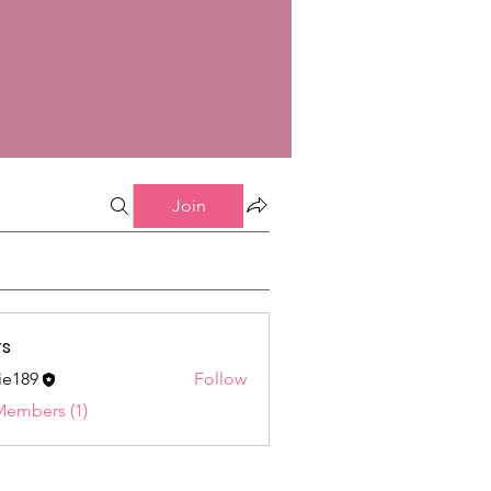
Join
s
ie189
Follow
9
Members (1)