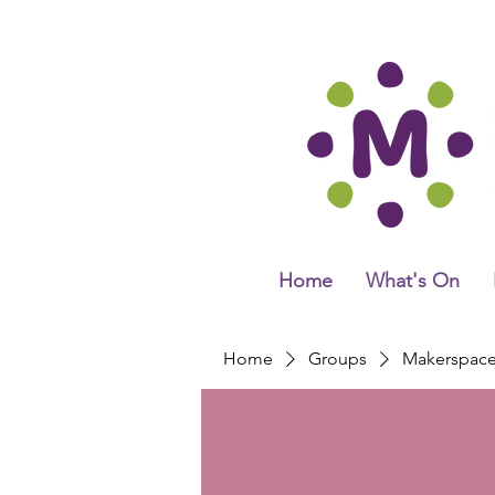
Home
What's On
Home
Groups
Makerspac