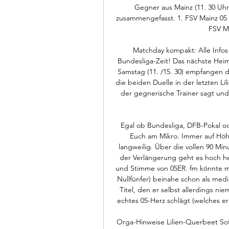
Gegner aus Mainz (11. 30 Uhr
zusammengefasst. 1. FSV Mainz 05
FSV Ma
Matchday kompakt: Alle Infos z
Bundesliga-Zeit! Das nächste Heims
Samstag (11. /15. 30) empfangen die
die beiden Duelle in der letzten L
der gegnerische Trainer sagt und 
Egal ob Bundesliga, DFB-Pokal od
Euch am Mikro. Immer auf Höhe
langweilig. Über die vollen 90 Min
der Verlängerung geht es hoch he
und Stimme von 05ER. fm könnte m
Nullfünfer) beinahe schon als medi
Titel, den er selbst allerdings n
echtes 05-Herz schlägt (welches e
Orga-Hinweise Lilien-Querbeet So