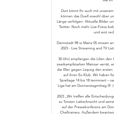
Dort könnt Ihr auch mit unserem L
können das Duell sowohl über unse
Länge verfolgen. Aktuelle Bilder u
Twitter. Noch mehr Live-Fotos bek
und erst rech
Darmstadt 98 vs Mainz 05 stream and
2023 - Live Streaming and TV List
30 Uhr) empfangen die Lilien den G
zweikampfstarken Mainzer verrät, w
die 05er gegen Leipzig den ersten S
auf ihren Ex-Klub. Wir haben fü
Spieltage 14 bis 18 terminiert –
Liga hat am Donnerstagmittag (9. ) d
2023 „Wir treffen alle Entscheidu
zu Torsten Lieberknecht und sein
auf der Pressekonferenz am Donne
Cheftrainers. Außerdem beantwo