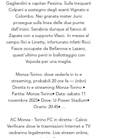
Gagliardini e capitan Pessina. Sulla trequarti 
Colpani a sostegno degli avanti Vignato e 
Colombo. Nei granata mister Juric 
prosegue sulla linea delle due punte 
dall'inizio: Sanabria dunque al fianco di 
Zapata con a supporto Vlasic. In mezzo al 
campo Ilici e Linetty, infortunato infatti Ricci. 
Fasce occupate da Bellanova e Lazaro, 
quest'ultimo però in ballottaggio con 
Vojvoda per una maglia. 

Monza-Torino: dove vederla in tv e 
streaming, probabili 20 ore fa — (inbn) 
Diretta tv e streaming Monza-Torino • 
Partita: Monza-Torino• Data: sabato 11 
novembre 2023• Dove: U-Power Stadium• 
Orario: 20:45• ...

AC Monza - Torino FC in diretta - Calcio 
Verificare dove le trasmissioni Internet e TV 
vedranno legalmente. Live stream online, 