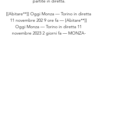
partite in diretta.

[[Abitare**]] Oggi Monza — Torino in diretta 
11 novembre 202 9 ore fa — [Abitare**]] 
Oggi Monza — Torino in diretta 11 
novembre 2023 2 giorni fa — MONZA-
TORINO, DOVE VEDERLA IN TV E LIVE 
STREAMING: DIRETTA SU ...

Monza-Torino: le probabili formazioni per il 
Fantacalcio e dove vederla in tvLe scelte di 
Palladino e Juric per la sfida di stasera 
sabato, 11 novembre - 09:00 Continua il 
programma dell'12^ giornata di Serie A. 
Alle 20. 45 scenderanno in campo Monza e 
Torino nel posticipo di stasera. Vediamo di 
seguito le probabili formazioni di Monza-
Torino. Le probabili formazioni di Monza-
Torino Nei brianzoli mister Palladino può 
confermare D'Ambrosio nel terzetto 
arretrato con Caldirola e Marì dinanzi i pali 
di Di Gregorio. 
