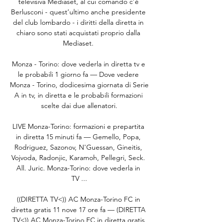
televisiva Mediaset, al cui comando c’è 
Berlusconi - quest’ultimo anche presidente 
del club lombardo - i diritti della diretta in 
chiaro sono stati acquistati proprio dalla 
Mediaset. 

Monza - Torino: dove vederla in diretta tv e 
le probabili 1 giorno fa — Dove vedere 
Monza - Torino, dodicesima giornata di Serie 
A in tv, in diretta e le probabili formazioni 
scelte dai due allenatori.

LIVE Monza-Torino: formazioni e prepartita 
in diretta 15 minuti fa — Gemello, Popa, 
Rodriguez, Sazonov, N'Guessan, Gineitis, 
Vojvoda, Radonjic, Karamoh, Pellegri, Seck. 
All. Juric. Monza-Torino: dove vederla in 
TV ...

((DIRETTA TV<)) AC Monza-Torino FC in 
diretta gratis 11 nove 17 ore fa — (DIRETTA 
TV<)) AC Monza-Torino FC in diretta gratis 