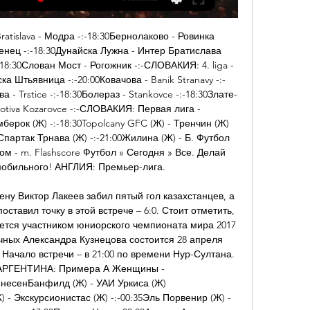
асково -:-БОЛГАРИЯ: Третья лига - Юго-Запад18:00Балкан Ботевград - Септември София 2 -:-18:00Витоша Бистрица - Кюстендил -:-18:00Костинброд - Септември -:-18:00Левски II - Минор Перник -:-18:00Оборище - Рильски Спортлист -:-18:00Пирин 2002 Разлог - Чавдар Этропол -:-18:00Славия София 2 - Ботев Ихтиман -:-18:00Хебар 2 - Вирен -:-18:00ЦСКА 1948 III - Сливнишки Герой -:-18:00ЦСКА София II - Банско -:-БОЛГАРИЯ: Третья лига - Северо-Восток18:00Доростол - Устрем Дончево -:-18:00Кубрат - Спартак II -:-18:00Септември Тервель - Локомотив Русе -:-БОЛГАРИЯ: Третья лига - Северо-Запад18:30Boruna - Локомотив Мездра -:-18:30Ботев Враца II - Академик Свиштов -:-18:30Локомотив Горна - Dunav Lom -:-18:30Павликени - Вихар Славяново -:-18:30Севлиево - Партизан Цервен Бряг -:-18:30Этыр II - ОФК Левски -:-18:30Ювентус Малчика - Янтра Польски Трамбеш -:-БОЛИВИЯ: Дивизион Професиональ04:00Атлетико Пальмафлор - Университарио де Винто 1:186'Стронгест - Libertad Gran Mamore 8:0БОЛИВИЯ: Насьональ Б - Плей-офф00:30СА Було-Було - Real Oruro 5:000:00Real Mizque - Фатик -:-00:30Торре Фуэрте - Pasion Celeste -:-БОСНИЯ И ГЕРЦЕГОВИНА: Premijer liga BiH18:00Слога Добой - Игман К. 

Прогнозы матчей: Райо Вальекано - Жирона: смотреть Испанская Ла Лига 2023/2024, 13-й тур, 11 ноября 2023, 16:00. Онлайн видео трансляция, голы, новости, статистика, стартовые составы, ставки, прямой эфир,

(ФУТБОЛ) Новая Каледония U-17 Англия U-17 онлайн трансляция8, 63 млрд долл. • На душу населения, 31 980 долл. Валюта · Французский тихоокеанский франк (XPF). Интернет... Liga - East18:00Бардеёв - Спишске-Подградье -:-18:00Лученец - Вранов -:-18:00Филаково - Римавска Собота -:-СЛОВАКИЯ: 3. Liga - West18:00HA Banska Bystrica - АФК Нове Место -:-18:00Lehota p. V. - Дубница -:-18:00Зволен - Галанта -:-18:00Йеднота Банова - Частковце -:-18:00МСК Мартин - Вельке Лудинце -:-18:00Подконице - Малацки -:-СЛОВАКИЯ: 4. 

Райо Вальекано - Жирона 11 ноября 2023 смотреть Смотрите бесплатно прямую трансляцию матча Райо Вальекано - Жирона 11 ноября 2023 бесплатно на нашем сайте. Прогноз на матч Райо Вальекано - Жирона: ...

Футбольный клуб Райо Вальекано, Мадрид, Испания Футбольный клуб Райо Вальекано: ближайшие матчи, трансляции, расписание игр.

{Райо Вальекано} - {Жирона}: Онлайн трансляция матча 18 мар. 2023 г. — {Райо Вальекано} - {Жирона} ⚽ {18.03.2023} ⚽ Смотреть онлайн трансляцию Райо Вальекано – Жирона: смотреть онлайн, прямая видеотрансляция ...

Удобнее всего наблюдать за выяснением отношений соперников в прямом эфире, и мы с удовольствием готовы предоставить вам такую возможность бесплатно! Для подключения к онлайн видео прямой трансляции необходимо пройти онлайн-регистрацию. Приятного просмотра! Также хотим напомнить, что наш портал богат различными статистическими показателями, имеющими прямое отношение к поединку. На второй тайм сборная Казахстана вышла в обновленном составе. 

14:30Вулверхэмптон - Тоттенхэм -:- 17:... Футбол онлайн. Результаты на мобильном - m 15:00Новая Каледония U17 - Англия U17 -:- 15:00Япония U17 - Польша U17 17:00Дания U16 (Ж) - Германия U16 (Ж) -:-. МОЛДОВА: Super Liga. 17:00Sparta Selemet... Новая Каледония U17 - Англия до 17 11 ноября 2023 09: 11 часов назад — Смотрите онлайн прямую трансляцию матча Новая Каледония U17 - Англия до 17 Футбол 11 ноября 2023 в 09:00 бесплатно на Scores24. live! Новая Каледония U17 - Англия до 17 прямая трансляция онлайн 11/11/2023 в 09:00 ФутболОнлайн трансляция матча Новая Каледония U17 - Англия до 17 11 ноября 202311 ноября 2023 состоится долгожданное противостояние между командами Новая Каледония U17 - Англия до 17. Смотреть трансляцию матча, которая запланирована на 09:00. 

Райо Вальекано - Жирона 11 Ноября прямая трансляция11 Ноября 2023 года в 16:00 (+03:00). Испания - Примера, 13-й тур Главный судья: Пабло Гонсалес Фуэртес (Испания); Ссылки на трансляцию будет доступны за 15 мин до начала матча Анонс матча Стартовый состав Статистика встреч Текстовая трансляция Таблица Фанаты футбола и просто ценители спорта в ожидании спортивного состязания между Райо Вальекано - Жирона, которое состоится 11 Ноября 2023 года в 16:00 (UTC+3). Это событие пройдёт в рамках турнира: Испания - Примера, 13-й тур, оно проводится на стадионе: Кампо де Вальекас (Мадрид, Испания). Миллионы болельщиков по всему миру будут искать, где смотреть онлайн трансляцию этого состязания в хорошем качестве. 

Трансляция Новая Каледония U-17 - Англия U-17 17 часов назад — Смотреть бесплатно матч Новая Каледония U-17 - Англия U-17. Чемпионат мира U-17 - 1 тур, на Sports. ru, когда играет Новая Каледония U-17... Новая Каледония (до 17 лет) — Англия (до 17 лет): прогноз и ставка на матч чемпионата мира до 17 лет — 11 ноября 2023В матче первого тура группового этапа чемпионата мира среди игроков не старше 17 лет встретятся сборные Новой Каледонии и Англии. Смогут ли номинальные хозяева поля что-то противопоставить более именитому сопернику? Разберёмся. Новая Каледония (до 17 лет) Сборная Новой Каледонии явно не будет входить в число претендентов на выход из группы, ведь уровень их игроков не соответствует уровню игроков выступления на чемпионате мира. 

Райо Вальекано — Жирона — 11 ноября 2023 ... смотреть онлайн видео трансляцию, стартовые составы, голы, новости, статистику, ставки, ✓прямой эфир Райо Вальекано ⚽ Жирона на Football-fun-live.

В начале этого календарного года она принимала участие в чемпионате Океании среди игроков не старше 17 лет, где дошла до финала, но уступила сверстникам из Новой Зеландии с минимальным отставанием в счёте 0:1. Австралия и Океания: Результаты онлайн и счет матчей... онлайн результаты, прямые трансляции и результаты игр - Австралия и Океания 26. 08. АВСТРАЛИЯ И ОКЕАНИЯOFC Championship U17 - Плей-офф. Новая Каледония U17. Johann - Дорнбирнер СВ -:-19:00Аустрия Зальцбург - Саалфелден -:-19:00Ротис - Бишофсхофен -:-19:30Ранквейл - Швац -:-19:30Хоэнемс - Motz/Silz -:-20:00Имст - Рейхенау -:-20:00Куфштайн - Вальс-Грюнау -:-АВСТРИЯ: Бургенланд00:30Bad Sauerbrunn - Пинкафельд 2:200:30Парндорф - Kohfidisch 3:119:00Halbturn - Клингенбах -:-19:00Horitschon - Marz -:-19:00Ритцинг - Schattendorf -:-20:00ASV Siegendorf - Edelserpenti