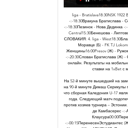
liga - Bratislava18:30NSK 1922 Bratislava - Модра -:-18:30Бернолаково - Ровинка -:-18:30Вракуна Братислава - Сенец -:-18:30Дунайска Лужна - Интер Братислава -:-18:30Пезинок - Нова Дединка -:-18:30Слован Мост - Рогожник -:-СЛОВАКИЯ: 4. liga - Central15:30Бенешова - Липтовска Штьявница -:-20:00Ковачова - Banik Stranavy -:-СЛОВАКИЯ: 4. liga - West18:30Блава - Trstice -:-18:30Болераз - Stankovce -:-18:30Злате-Моравце (Б) - FK TJ Lokomotiva Kozarovce -:-СЛОВАКИЯ: Первая лига - Женщины16:00Presov (Ж) - Ружомберок (Ж) -:-18:30Topolcany GFC (Ж) - Тренчин (Ж) -:-20:30Слован Братислава (Ж) - Спартак Трнава (Ж) -:-21:00Жилина (Ж) - Б. Футбол онлайн. Результаты на мобильном - m. Flashscore Футбол » Сегодня » Все. Делай ставки на 1xBet с мобильного! АНГЛИЯ: Премьер-лига. 

На 52-й минуте вышедший на замену Виктор Лакеев забил пятый гол казахстанцев, а на 90-й минуте Димаш Серикулы поставил точку в этой встрече – 6:0. Стоит отметить, что сборная Каледония U-17 является участником юниорского чемпионата мира 2017 года. Следующий матч подопечных Александра Кузнецова состоится 28 апреля против хозяев турнира – Эстонии. Начало встречи – в 21:00 по времени Нур-Султана. де Камбасерес -:-АРГЕНТИНА: Примера А Женщины - Клаусура00:00ПеренесенБанфилд (Ж) - УАИ Уркиса (Ж) -:-00:15ПеренесенЭстудиантес (Ж) - Экскурсионистас (Ж) -:-00:35Эль Порвенир (Ж) - Уракан (Ж) -:-АРМЕНИЯ: Премьер-лига17:00Пюник - Ноа -:-20:00Арарат-Армения - Ширак -:-АРМЕНИЯ: Первая лига17:00Арарат 2 - Nikarm -:-АРУБА: Дивизион ди Онор06:00Эстрелла - Бубали -:-БЕЛАРУСЬ: Высшая лига20:30Динамо Минск - Сморгонь -:-22:30Неман - Слуцк -:-БЕЛАРУСЬ: Первая Лига16:00Арсенал Дзержинск - Макслайн -:-17:00Локомотив Гомель - Слоним-2017 -:-19:00Днепр Могилев - Молодечно -:-21:00Витебск - Орша -:-БЕЛАРУСЬ: Высшая лига - Резерв15:00Гомель 2 - Ислочь 2 -:-15:00Шахтер Солигорск 2 - Славия Мозырь 2 -:-БЕЛАРУСЬ: Высшая лига - Женщины17:00Витебск (Ж) - ФК Минск (Ж) -:-БЕЛЬГИЯ: Высшая лига01:45Вестерло - Синт-Трёйден 3:321:00Антверпен - Стандард -:-23:15Эйпен - RWDM -:-БЕЛЬГИЯ: Челленджер Про Лига01:00Дендер - Брюгге U23 2:001:00Стандард U23 - Генк U23 3:121:00Серен - Беерсхот -:-БЕЛЬГИЯ: Национальный дивизион 100:30Гент (Б) - Визе -:-00:30Дессель Спорт - Хеверли Лувен (Б) -:-БЕЛЬГИЯ: Второй любительский дивизион - группа ACFF00:30Жет - Stade Vervietois -:-00:30Ля Каламин - Акран -:-БЕЛЬГИЯ: Второй любительский дивизион - группа VFV A23:30Зюльте-Варегем 2 - Веттерен -:-00:30Ауденарде - Гуллегем -:-БЕЛЬГИЯ: Про Лига U2100:30Ломмель U21 - Льерс U21 3:100:30Эйпен U21 - Патро Эйсден U21 2:101:00Синт-Трёйден U21 - Дейнзе U21 2:301:30Кортрейк U21 - Дендер U21 0:201:30Франкс Бора U21 - Beveren U21 3:1БЕЛЬГИЯ: Первая национальная женская лига19:30Аальст (Ж) - Льеж (Ж) -:-21:00Фамкес Меркем (Ж) - Стандард Льеж II (Ж) -:-БЕЛЬГИЯ: Кубок Бельгии - Женщины19:30Андерлехт II (Ж) - Зюльте-Варегем (Ж) -:-19:30Клуб Брюгге (Ж) - Alken (Ж) -:-19:30Олса Бракел (Ж) - Мехелен (Ж) -:-19:30Фемина Волюве (Ж) - Шарлеруа (Ж) -:-20:00Вестерло (Ж) - Гент (Ж) -:-21:00Генк II (Ж) - Монс (Ж) -:-00:00Андерлехт (Ж) - Лёвен (Ж) -:-БЕНИН: Лига 121:00Etoiles Filantes - АСПАК -:-21:00Ouidah - JAK -:-21:00Айема - Авранку Омниспорт -:-21:00Дадже - Динамо Абоми -:-21:00Динамик Джугу - Динамо Параку -:-21:00Кавальерс - Такуннин -:-21:00Собемап - Джеффа -:-21:00Тоннер д'Абоме - Реал Спорт -:-БОЛГАРИЯ: Первая лига16:45Хебар - Черно Море -:-19:15Пирин - ЦСКА 1948 -:-21:45Арда - Берое -:-БОЛГАРИЯ: Вторая лига18:30Лудогорец II - Марица Пловдив -:-18:30Янтра Габрово - Черноморец 1919 -:-БОЛГАРИЯ: Третья лига - Юго-Восток18:30Атлетик Куклен - Ямбол 1915 -:-18:30Ботев II - Созополь -:-18:30Димитровград - Сливен -:-18:30Загорец - Гигант Саединение -:-18:30Локомотив Пловдив II - Секирово Раковски -:-18:30Несебар - Левски Карлово -:-18:30Родопа Смолян - Берое II -:-18:30Розова Долина - Асеновец -:-18:30Сокол Марково - Х