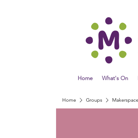
Home
What's On
Home
Groups
Makerspac