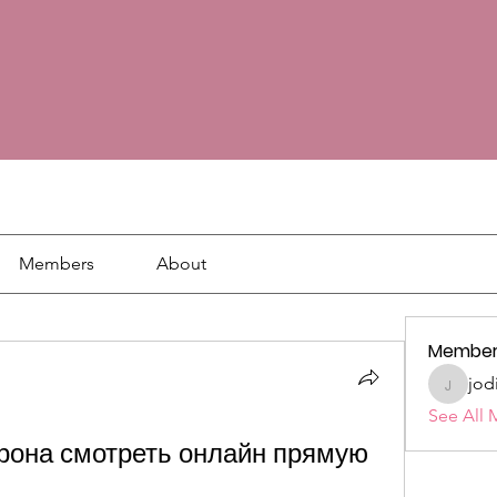
Members
About
Member
jod
jodie18
See All 
она смотреть онлайн прямую 