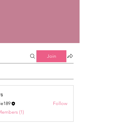
Join
s
ie189
Follow
9
Members (1)