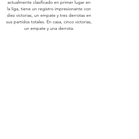
actualmente clasificado en primer lugar en 
la liga, tiene un registro impresionante con 
diez victorias, un empate y tres derrotas en 
sus partidos totales. En casa, cinco victorias, 
un empate y una derrota. 

Leganés vs Levante hoy, dónde ver online, 
TV en directo hace 9 horas — El partido que 
enfrentará a Leganés vs Levante en la 15ª 
jornada de la Liga Hypermotion se podrá 
seguir en directo a través de Movistar + 
La ...

CD Leganés - Levante en directo - 
SEGUNDA: Resultados y resúmenes de 
Fútbol - 10/11/2023Siga el partido 
SEGUNDA en directo Fútbol en streaming 
entre el CD Leganés y el Levante con 
Eurosport. El partido comienza a las 20:30 el 
10 de noviembre de 2023. Vea las últimas 
noticias del CD Leganés y el Levante e 