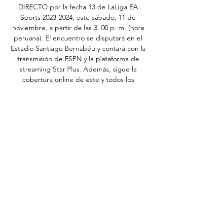
DIRECTO por la fecha 13 de LaLiga EA 
Sports 2023-2024, este sábado, 11 de 
noviembre, a partir de las 3. 00 p. m. (hora 
peruana). El encuentro se disputará en el 
Estadio Santiago Bernabéu y contará con la 
transmisión de ESPN y la plataforma de 
streaming Star Plus. Además, sigue la 
cobertura online de este y todos los 
partidos de hoy con la previa y las 
principales incidencias en la web de La 
República Deportes. ¿A qué hora juega Real 
Madrid vs. 

Real Madrid vs. Valencia, resultado, resumen 
y goles 2 feb 2023 — Valencia, en vivo. 
Terminó el partido: victoria 2-0 del Real 
Madrid ¿Cuándo juega, dónde y cómo ver al 
Real Madrid vs. Valencia por La ...

[[[VER>>>>]]***] Hoy Real M vs Valencia en 
vivo 11 noviembre hace 6 horas — Explore 