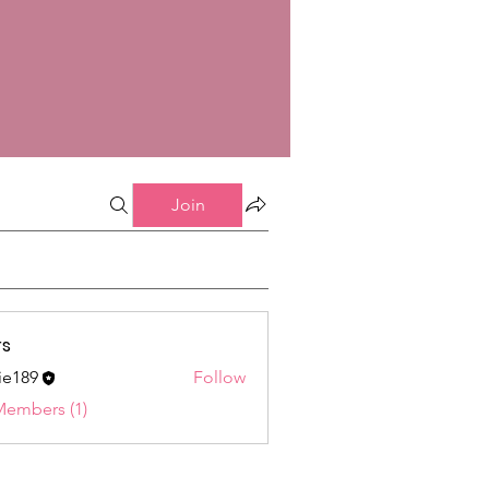
Join
s
ie189
Follow
9
Members (1)