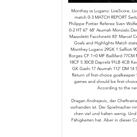
Monthey vs Lugano: LiveScore, Liv
match 0-3 MATCH REPORT Switzer
Philippe Pottier Referee Sven Wolfen
0-2 HT 67‘ 68‘ Asumah Monzialo Deri
Mazzoletti Facchinetti 83‘ Marcel Cr
Goals and Highlights Match sta
Monthey Lugano 29GK 1 Saffioti 90‘
Borges CF 1+0 MF Baillifard 77CM 
18CF 5 30CB Daprelà 91LB 4CB Ke
GK Gashi 17 Asumah 112‘ DM 14 Sab
Return of first-choice goalkeeper St
games and should be first-choice
According to the new
Dragan Andrejevic, der Cheftraine
vorhanden ist. Der Spielmacher ni
chen viel und halten wenig. Und 
Fähigkei­ten hat. Aber in dieser Co