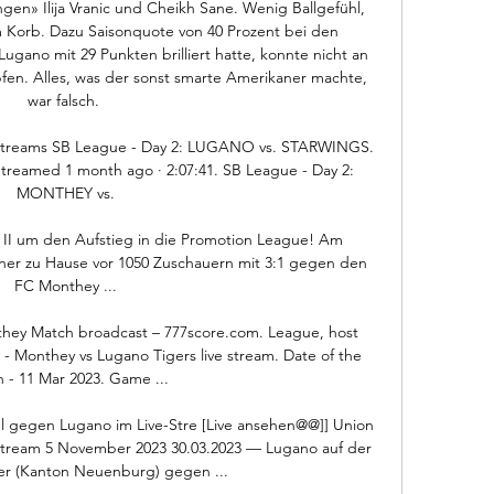
en» Ilija Vranic und Cheikh Sane. Wenig Ballgefühl, 
orb. Dazu Saisonquote von 40 Prozent bei den 
ugano mit 29 Punkten bril­liert hatte, konnte nicht an 
en. Alles, was der sonst smar­te Amerikaner machte, 
war falsch. 

 streams SB League - Day 2: LUGANO vs. STARWINGS. 
 Streamed 1 month ago · 2:07:41. SB League - Day 2: 
MONTHEY vs.

 II um den Aufstieg in die Promotion League! Am 
rner zu Hause vor 1050 Zuschauern mit 3:1 gegen den 
FC Monthey ...

they Match broadcast – 777score.com. League, host 
- Monthey vs Lugano Tigers live stream. Date of the 
 - 11 Mar 2023. Game ...

l gegen Lugano im Live-Stre [Live ansehen@@]] Union 
tream 5 November 2023 30.03.2023 — Lugano auf der 
ier (Kanton Neuenburg) gegen ...
