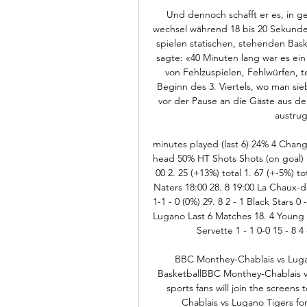
Und dennoch schafft er es, in 
wechsel während 18 bis 20 Sekunden
spielen statischen, stehenden Bask
sagte: «40 Minuten lang war es ein
von Fehlzuspielen, Fehlwürfen, t
Beginn des 3. Viertels, wo man si
vor der Pause an die Gäste aus dem
austru
minutes played (last 6) 24% 4 Chang
head 50% HT Shots Shots (on goal)
00 2. 25 (+13%) total 1. 67 (+-5%) t
Naters 18:00 28. 8 19:00 La Chaux-de
1-1 - 0 (0%) 29. 8 2 - 1 Black Stars 0 
Lugano Last 6 Matches 18. 4 Young B
Servette 1 - 1 0-0 15 - 8 4 
BBC Monthey-Chablais vs Lugan
BasketballBBC Monthey-Chablais v
sports fans will join the screen
Chablais vs Lugano Tigers for 