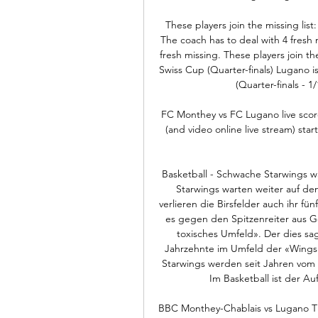
These players join the missing list
The coach has to deal with 4 fresh 
fresh missing. These players join the
Swiss Cup (Quarter-finals) Lugano 
(Quarter-finals - 
FC Monthey vs FC Lugano live scor
(and video online live stream) sta
Basketball - Schwache Starwings w
Starwings warten weiter auf de
verlieren die Birsfelder auch ihr fü
es gegen den Spitzenreiter aus Ge
toxisches Umfeld». Der dies sagt,
Jahrzehnte im Umfeld der «Wings», 
Star­wings werden seit Jahren vom 
Im Basketball ist der Au
BBC Monthey-Chablais vs Lugano Ti