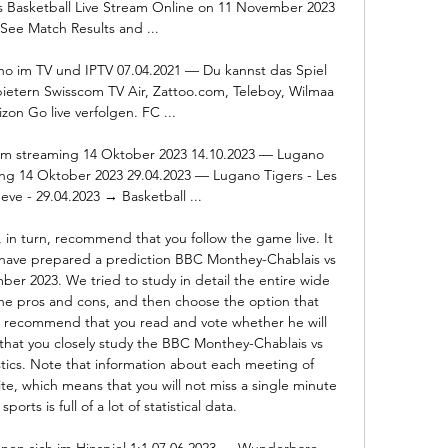
 Basketball Live Stream Online on 11 November 2023 
 See Match Results and ...

im TV und IPTV 07.04.2021 — Du kannst das Spiel 
ietern Swisscom TV Air, Zattoo.com, Teleboy, Wilmaa 
zon Go live verfolgen. FC ...

m streaming 14 Oktober 2023 14.10.2023 — Lugano 
g 14 Oktober 2023 29.04.2023 — Lugano Tigers - Les 
ve - 29.04.2023 → Basketball ...

in turn, recommend that you follow the game live. It 
have prepared a prediction BBC Monthey-Chablais vs 
r 2023. We tried to study in detail the entire wide 
 the pros and cons, and then choose the option that 
 recommend that you read and vote whether he will 
that you closely study the BBC Monthey-Chablais vs 
ics. Note that information about each meeting of 
te, which means that you will not miss a single minute 
ports is full of a lot of statistical data. 

nen sich im Hinspiel 1:1 07.06.2023 — Wunderbare 