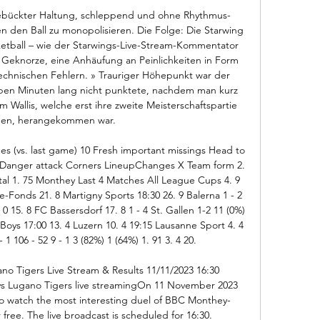
gebückter Haltung, schleppend und ohne Rhythmus­
 den Ball zu monopolisieren. Die Folge: Die Starwing 
etball – wie der Starwings-Live-Stream-Kommen­tator 
 Geknorze, eine Anhäufung an Peinlichkeiten in Form 
echnischen Fehlern. » Trauriger Höhepunkt war der 
eben Minuten lang nicht punktete, nachdem man kurz 
 Wallis, welche erst ihre zweite Meisterschaftspartie 
gen, herangekommen war. 

es (vs. last game) 10 Fresh important missings Head to 
 Danger attack Corners LineupChanges X Team form 2. 
otal 1. 75 Monthey Last 4 Matches All League Cups 4. 9 
-Fonds 21. 8 Martigny Sports 18:30 26. 9 Balerna 1 - 2 
- 0 15. 8 FC Bassersdorf 17. 8 1 - 4 St. Gallen 1-2 11 (0%) 
oys 17:00 13. 4 Luzern 10. 4 19:15 Lausanne Sport 4. 4 
- 1 106 - 52 9 - 1 3 (82%) 1 (64%) 1. 91 3. 4 20. 

o Tigers Live Stream & Results 11/11/2023 16:30 
s Lugano Tigers live streamingOn 11 November 2023 
s to watch the most interesting duel of BBC Monthey-
free. The live broadcast is scheduled for 16:30. 
