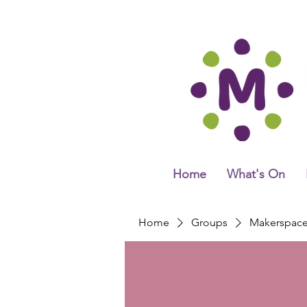
Home
What's On
Home
Groups
Makerspac