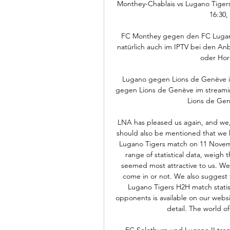
Monthey-Chablais vs Lugano Tigers
16:30,
FC Monthey gegen den FC Lugano 
natürlich auch im IPTV bei den Anb
oder Hori
Lugano gegen Lions de Genève i
gegen Lions de Genève im streamin
Lions de Gene
LNA has pleased us again, and we, 
should also be mentioned that we 
Lugano Tigers match on 11 Novembe
range of statistical data, weigh
seemed most attractive to us. We
come in or not. We also suggest 
Lugano Tigers H2H match statist
opponents is available on our websi
detail. The world of s
FC Solothurn und Lugano II tren