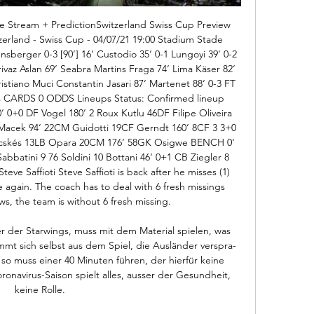
e Stream + PredictionSwitzerland Swiss Cup Preview 
land - Swiss Cup - 04/07/21 19:00 Stadium Stade 
sberger 0-3 [90‘] 16‘ Custodio 35‘ 0-1 Lungoyi 39‘ 0-2 
vaz Aslan 69‘ Seabra Martins Fraga 74‘ Lima Käser 82‘ 
istiano Muci Constantin Jasari 87‘ Martenet 88‘ 0-3 FT 
ts CARDS 0 ODDS Lineups Status: Confirmed lineup 
 0+0 DF Vogel 180‘ 2 Roux Kutlu 46DF Filipe Oliveira 
Macek 94‘ 22CM Guidotti 19CF Gerndt 160‘ 8CF 3 3+0 
cskés 13LB Opara 20CM 176‘ 58GK Osigwe BENCH 0‘ 
batini 9 76 Soldini 10 Bottani 46‘ 0+1 CB Ziegler 8 
eve Saffioti Steve Saffioti is back after he misses (1) 
 again. The coach has to deal with 6 fresh missings 
s, the team is without 6 fresh missing. 

r der Starwings, muss mit dem Material spielen, was 
mmt sich selbst aus dem Spiel, die Ausländer verspra­
so muss einer 40 Minuten führen, der hierfür kei­ne 
ronavirus-Saison spielt alles, ausser der Gesundheit, 
keine Rol­le. 
