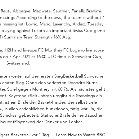
: Rauti, Aboagye, Mapwata, Sauthier, Fanelli, Brahimi. 
missings According to the news, the team is without 4 
 missing list: Lovrić, Marić, Lavanchy, Ardaiz. Tuesday: 
is playing against Luzern an important Swiss Cup game 
1/1) Summary Team Strength 16% Avg. 

e, H2H and lineups FC Monthey FC Lugano live score 
rts on 7 Apr 2021 at 16:00 UTC time in Schweizer Cup, 
Switzerland.

arten weiter auf den ersten SiegBasketball Schwache 
n ersten Sieg Ohne den verletzten Deondre Burns 
nftes Spiel gegen Monthey mit 60:76. Als nächstes geht 
nf. Keystone «Seit Jahren umgibt die Starwings ein 
 ist ein Birsfelder Basket-Insider, der selbst viele 
in allen erdenklichen Funktionen, tätig war. Ja, die 
Schicksal gebeutelt. Statische Birsfelder enttäuschen 
fbauer (Playmaker) der Denker und Lenker. 

gers Basketball vor 1 Tag — Learn How to Watch BBC 