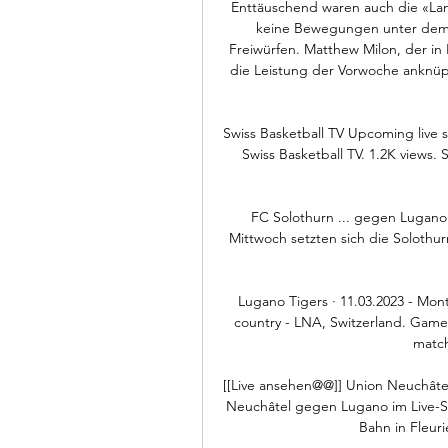
Enttäuschend waren auch die «Lang
keine Bewegungen unter dem K
Freiwürfen. Matthew Mi­lon, der in L
die Leistung der Vorwoche anknüpf
Swiss Basketball TV Upcoming live
Swiss Basketball TV. 1.2K views.
FC Solothurn ... gegen Lugano
Mittwoch setzten sich die Solothu
Lugano Tigers · 11.03.2023 - Mon
country - LNA, Switzerland. Game 
match
[[Live ansehen@@]] Union Neuchâte
Neuchâtel gegen Lugano im Live-S
Bahn in Fleur