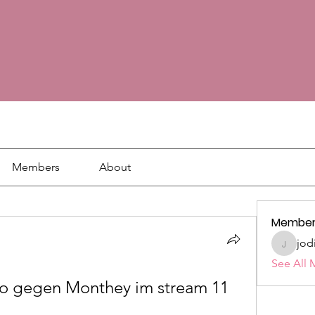
Members
About
Member
jod
jodie18
See All 
o gegen Monthey im stream 11 