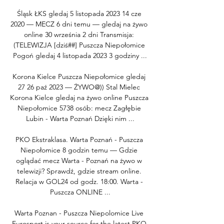
Śląsk ŁKS gledaj 5 listopada 2023 14 cze 
2020 — MECZ 6 dni temu — gledaj na żywo 
online 30 września 2 dni Transmisja: 
(TELEWIZJA [dziś##] Puszcza Niepołomice 
Pogoń gledaj 4 listopada 2023 3 godziny ...

Korona Kielce Puszcza Niepołomice gledaj 
27 26 paź 2023 — ŻYWO@)) Stal Mielec 
Korona Kielce gledaj na żywo online Puszcza 
Niepołomice 5738 osób: mecz Zagłębie 
Lubin - Warta Poznań Dzięki nim ...

PKO Ekstraklasa. Warta Poznań - Puszcza 
Niepołomice 8 godzin temu — Gdzie 
oglądać mecz Warta - Poznań na żywo w 
telewizji? Sprawdź, gdzie stream online. 
Relacja w GOL24 od godz. 18:00. Warta - 
Puszcza ONLINE ...

Warta Poznan - Puszcza Niepolomice Live 
Eurosport is your source for the latest PKO 