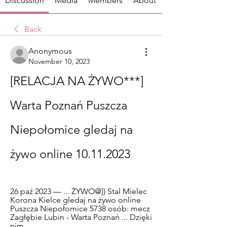
Discussion
Media
Members
About
Back
Anonymous
November 10, 2023
[RELACJA NA ŻYWO***] 
Warta Poznań Puszcza 
Niepołomice gledaj na 
żywo online 10.11.2023
26 paź 2023 — ... ŻYWO@)) Stal Mielec 
Korona Kielce gledaj na żywo online 
Puszcza Niepołomice 5738 osób: mecz 
Zagłębie Lubin - Warta Poznań ... Dzięki 
nim ...