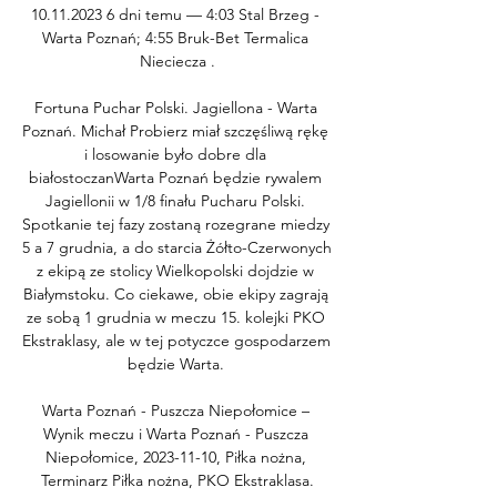
10.11.2023 6 dni temu — 4:03 Stal Brzeg - 
Warta Poznań; 4:55 Bruk-Bet Termalica 
Nieciecza .

Fortuna Puchar Polski. Jagiellona - Warta 
Poznań. Michał Probierz miał szczęśliwą rękę 
i losowanie było dobre dla 
białostoczanWarta Poznań będzie rywalem 
Jagiellonii w 1/8 finału Pucharu Polski. 
Spotkanie tej fazy zostaną rozegrane miedzy 
5 a 7 grudnia, a do starcia Żółto-Czerwonych 
z ekipą ze stolicy Wielkopolski dojdzie w 
Białymstoku. Co ciekawe, obie ekipy zagrają 
ze sobą 1 grudnia w meczu 15. kolejki PKO 
Ekstraklasy, ale w tej potyczce gospodarzem 
będzie Warta. 

Warta Poznań - Puszcza Niepołomice – 
Wynik meczu i Warta Poznań - Puszcza 
Niepołomice, 2023-11-10, Piłka nożna, 
Terminarz Piłka nożna, PKO Ekstraklasa.
