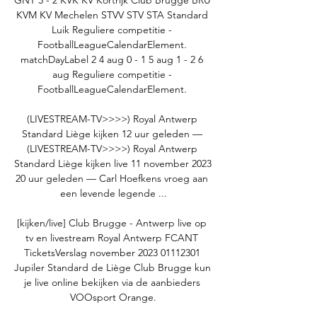
GNT 3 - 2 KVK KV Kortrijk Club Brugge BRU 
KVM KV Mechelen STVV STV STA Standard 
Luik Reguliere competitie - 
FootballLeagueCalendarElement. 
matchDayLabel 2 4 aug 0 - 1 5 aug 1 - 2 6 
aug Reguliere competitie - 
FootballLeagueCalendarElement. 

(LIVESTREAM-TV>>>>) Royal Antwerp 
Standard Liège kijken 12 uur geleden — 
(LIVESTREAM-TV>>>>) Royal Antwerp 
Standard Liège kijken live 11 november 2023 
20 uur geleden — Carl Hoefkens vroeg aan 
een levende legende ...

[kijken/live] Club Brugge - Antwerp live op 
tv en livestream Royal Antwerp FCANT 
TicketsVerslag november 2023 01112301 
Jupiler Standard de Liège Club Brugge kun 
je live online bekijken via de aanbieders 
VOOsport Orange.
