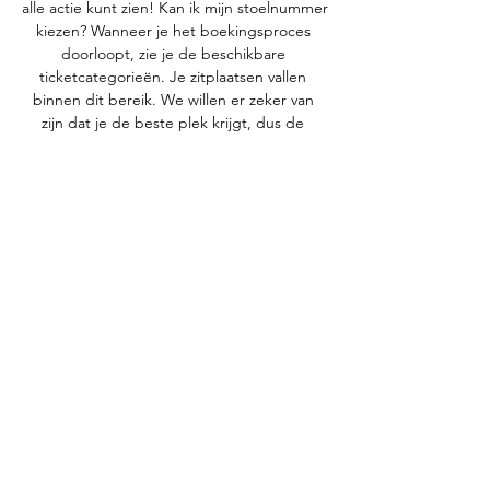
alle actie kunt zien! Kan ik mijn stoelnummer 
kiezen? Wanneer je het boekingsproces 
doorloopt, zie je de beschikbare 
ticketcategorieën. Je zitplaatsen vallen 
binnen dit bereik. We willen er zeker van 
zijn dat je de beste plek krijgt, dus de 
exacte rij- en stoelnummers worden dichter 
bij de datum van het evenement 
toegewezen. Dit betekent dat je niet de 
exacte stoel kunt kiezen, maar wel de 
ticketcategorie die je wilt. We zijn er om 
ervoor te zorgen dat je een geweldige 
ervaring hebt, zelfs als je geen specifieke 
stoel kunt kiezen! Bieden jullie alleen tickets 
aan voor de thuisvakken? Ja, we bieden 
voornamelijk tickets aan voor de thuisploeg. 

Royal Antwerp FC - Standard Liège live 
uitslagen, H2H en Royal Antwerp FC 
Standard Liège live uitslagen (en gratis live 
stream internet kijken), 