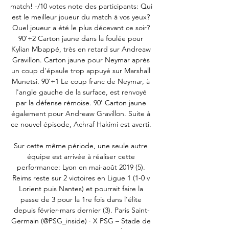
match! -/10 votes note des participants: Qui 
est le meilleur joueur du match à vos yeux? 
Quel joueur a été le plus décevant ce soir? 
90'+2 Carton jaune dans la foulée pour 
Kylian Mbappé, très en retard sur Andreaw 
Gravillon. Carton jaune pour Neymar après 
un coup d'épaule trop appuyé sur Marshall 
Munetsi. 90'+1 Le coup franc de Neymar, à 
l'angle gauche de la surface, est renvoyé 
par la défense rémoise. 90' Carton jaune 
également pour Andreaw Gravillon. Suite à 
ce nouvel épisode, Achraf Hakimi est averti. 

Sur cette même période, une seule autre 
équipe est arrivée à réaliser cette 
performance: Lyon en mai-août 2019 (5). 
Reims reste sur 2 victoires en Ligue 1 (1-0 v 
Lorient puis Nantes) et pourrait faire la 
passe de 3 pour la 1re fois dans l’élite 
depuis février-mars dernier (3). Paris Saint-
Germain (@PSG_inside) · X PSG – Stade de 