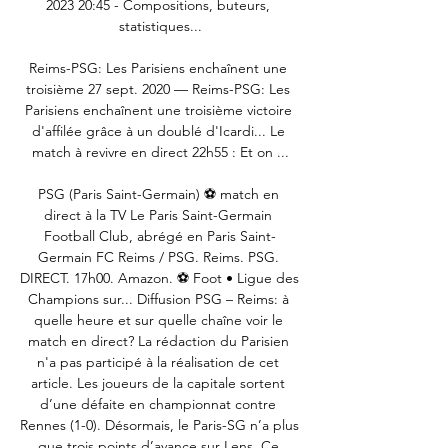
2023 20:45 - Compositions, buteurs, 
statistiques...

Reims-PSG: Les Parisiens enchaînent une 
troisième 27 sept. 2020 — Reims-PSG: Les 
Parisiens enchaînent une troisième victoire 
d'affilée grâce à un doublé d'Icardi... Le 
match à revivre en direct 22h55 : Et on ...

PSG (Paris Saint-Germain) ⚽ match en 
direct à la TV Le Paris Saint-Germain 
Football Club, abrégé en Paris Saint-
Germain FC Reims / PSG. Reims. PSG. 
DIRECT. 17h00. Amazon. ⚽ Foot • Ligue des 
Champions sur... Diffusion PSG – Reims: à 
quelle heure et sur quelle chaîne voir le 
match en direct? La rédaction du Parisien 
n'a pas participé à la réalisation de cet 
article. Les joueurs de la capitale sortent 
d’une défaite en championnat contre 
Rennes (1-0). Désormais, le Paris-SG n’a plus 
que trois points d’avance sur Lens. Ce 