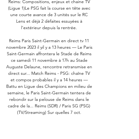
Reims: Compositions, enjeux et chaine TV 
(Ligue 1)Le PSG fait la course en tête avec 
une courte avance de 3 unités sur le RC 
Lens et déjà 2 défaites essuyées à 
l’extérieur depuis la rentrée. 

Reims Paris Saint-Germain en direct tv 11 
novembre 2023 il yil y a 13 heures — Le Paris 
Saint-Germain affrontera le Stade de Reims 
ce samedi 11 novembre à 17h au Stade 
Auguste Delaune, rencontre retransmise en 
direct sur... Match Reims - PSG: chaîne TV 
et compos probables il y a 14 heures — 
Battu en Ligue des Champions en milieu de 
semaine, le Paris Saint-Germain tentera de 
rebondir sur la pelouse de Reims dans le 
cadre de la... Reims (SDR) / Paris SG (PSG) 
(TV/Streaming) Sur quelles 7 oct. 

Tous les abonnés Prime Video peuvent en 
profiter pour regarder 80% des matchs de 
Ligue 1 Uber Eats. Smail Bouabdellah et les 