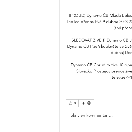
(PROUD) Dynamo ČB Mladá Bolesla
Teplice přenos živě 9 dubna 2023 2
(živý pře
[SLEDOVAT ŽIVĚ!!] Dynamo ČB Jab
Dynamo ČB Plzeň koukněte se živě 
dubna| Doos
Dynamo ČB Chrudim živě 10 října
Slovácko Prostějov přenos živě
[televize<<]
0
Skriv en kommentar …