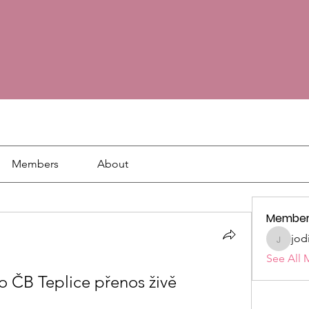
Members
About
Member
jod
jodie18
See All 
 ČB Teplice přenos živě 