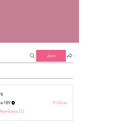
Join
s
ie189
Follow
9
Members (1)