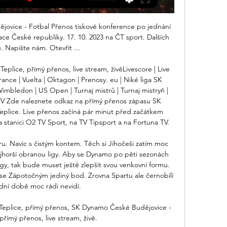
ovice - Fotbal Přenos tiskové konference po jednání 
e České republiky. 17. 10. 2023 na ČT sport. Dalších 
ů. Napište nám. Otevřít ...

lice, přímý přenos, live stream, živěLivescore | Live 
France | Vuelta | Oktagon | Prenosy. eu | Niké liga SK 
mbledon | US Open | Turnaj mistrů | Turnaj mistryň | 
TV Zde naleznete odkaz na přímý přenos zápasu SK 
plice. Live přenos začíná pár minut před začátkem 
stanici O2 TV Sport, na TV Tipsport a na Fortuna TV. 

ýhru. Navíc s čistým kontem. Těch si Jihočeši zatím moc 
nejhorší obranou ligy. Aby se Dynamo po pěti sezonách 
gy, tak bude muset ještě zlepšit svou venkovní formu. 
 se Zápotočným jediný bod. Zrovna Spartu ale černobílí 
dní době moc rádi nevidí. 

eplice, přímý přenos, SK Dynamo České Budějovice - 
přímý přenos, live stream, živě.
