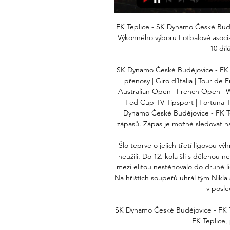
FK Teplice - SK Dynamo České Buděj
Výkonného výboru Fotbalové asociac
10 díl
SK Dynamo České Budějovice - FK Tep
přenosy | Giro d´Italia | Tour de 
Australian Open | French Open | Wi
Fed Cup TV Tipsport | Fortuna 
Dynamo České Budějovice - FK Te
zápasů. Zápas je možné sledovat na 
Šlo teprve o jejich třetí ligovou v
neužili. Do 12. kola šli s dělenou 
mezi elitou nestěhovalo do druhé li
Na hřištích soupeřů uhrál tým Nikla
v posle
SK Dynamo České Budějovice - FK T
FK Teplice, 