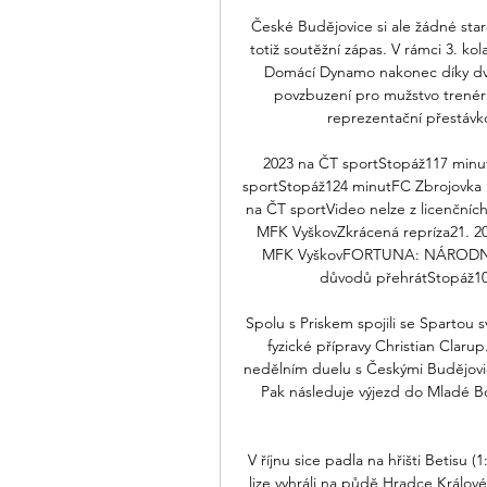
České Budějovice si ale žádné sta
totiž soutěžní zápas. V rámci 3. k
Domácí Dynamo nakonec díky dvě
povzbuzení pro mužstvo trenér
reprezentační přestávko
2023 na ČT sportStopáž117 minu
sportStopáž124 minutFC Zbrojovka
na ČT sportVideo nelze z licenčníc
MFK VyškovZkrácená repríza21. 20
MFK VyškovFORTUNA: NÁRODNÍ LI
důvodů přehrátStopáž105
Spolu s Priskem spojili se Spartou s
fyzické přípravy Christian Clarup
nedělním duelu s Českými Budějovice
Pak následuje výjezd do Mladé Bo
V říjnu sice padla na hřišti Betisu 
lize vyhráli na půdě Hradce Králové (