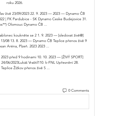
roku 2026. 

v živě 23/09/2023 22. 9. 2023 — 2023 — Dynamo ČB 
022 | FK Pardubice - SK Dynamo Ceske Budejovice 31. 
nos**) Olomouc Dynamo ČB ...

lonec koukněte se 2 1. 9. 2023 — [sledovat živě@] 
13/08 13. 8. 2023 — Dynamo ČB Teplice přenos živě 9 
an Aréna, Plzeň. 2023 2023 ...

 2023 před 9 hodinami 10. 10. 2023 — [ŽIVÝ SPORT] 
 24/06/2023Lukáš Vraštil110. k-FNL Upřesnění 28. 
 Teplice Žižkov přenos živě 5 ...
0 Comments