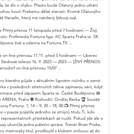
a, že šlo o chybu. Přesto bude Olatunji jedno utkání 
ohou kouči Priskemu dělat starosti. Kromě Olatunjiho 
 Haraslín, který má natržený lýtkový sval. 

 Přímý přenos 11 listopadu před 7 hodinami — Živý 
oto: Profimedia Fortuna liga: AC Sparta Praha vs. SK 
ovice živě a zdarma na Fortuna TV ...

 on-line přenosu 11.11. před 5 hodinami — Liberec 
Sledovat televizi 16. 9. 2023 — 2023 — [ŽIVÝ PŘENOS 
arnsdorf on-line přenosu 15/07 ...

ro kterého půjde v aktuálním ligovém ročníku o osmé 
rka v posledních střetnutích táhne zajímavou sérii, když 
Informace před zápasem Sparta vs. České Budějovice 📅 
et ARENA, Praha ⚽ Rozhodčí: Ondřej Berka 🏆 Soutěž: 
urzy Fortuny: 1, 14 – 9, 20 – 18, 00 📺 Přímý přenos: 
 v pauze pojistila jednoho ze strůjců titulu Ti, kdo 
v reprezentačních přestávkách až nudit. Pokud jde ale o 
zy ukončila jedna páteční zpráva. Trenér Brian Priske, 
nou mistrovský titul, prodloužil s klubem smlouvu až do 