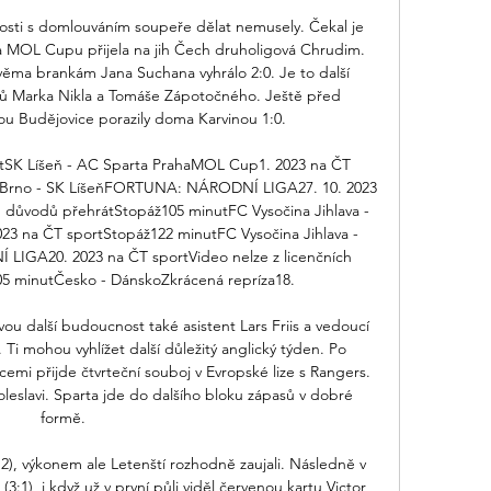
rosti s domlouváním soupeře dělat nemusely. Čekal je 
ola MOL Cupu přijela na jih Čech druholigová Chrudim. 
ma brankám Jana Suchana vyhrálo 2:0. Je to další 
ů Marka Nikla a Tomáše Zápotočného. Ještě před 
u Budějovice porazily doma Karvinou 1:0. 

tSK Líšeň - AC Sparta PrahaMOL Cup1. 2023 na ČT 
 Brno - SK LíšeňFORTUNA: NÁRODNÍ LIGA27. 10. 2023 
h důvodů přehrátStopáž105 minutFC Vysočina Jihlava - 
23 na ČT sportStopáž122 minutFC Vysočina Jihlava - 
GA20. 2023 na ČT sportVideo nelze z licenčních 
 minutČesko - DánskoZkrácená repríza18. 

vou další budoucnost také asistent Lars Friis a vedoucí 
. Ti mohou vyhlížet další důležitý anglický týden. Po 
mi přijde čtvrteční souboj v Evropské lize s Rangers. 
leslavi. Sparta jde do dalšího bloku zápasů v dobré 
formě. 

(1:2), výkonem ale Letenští rozhodně zaujali. Následně v 
3:1), i když už v první půli viděl červenou kartu Victor 