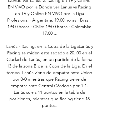
Dónde ver Lanús vs Racing en TV y Online 
EN VIVO por la Dónde ver Lanús vs Racing 
en TV y Online EN VIVO por la Liga 
Profesional · Argentina: 19:00 horas · Brasil: 
19:00 horas · Chile: 19:00 horas · Colombia: 
17:00 ...

Lanús - Racing, en la Copa de la LigaLanús y 
Racing se miden este sábado a 20. 00 en el 
Ciudad de Lanús, en un partido de la fecha 
13 de la zona B de la Copa de la Liga. En el 
torneo, Lanús viene de empatar ante Union 
por 0-0 mientras que Racing viene de 
empatar ante Central Córdoba por 1-1. 
Lanús suma 11 puntos en la tabla de 
posiciones, mientras que Racing tiene 18 
puntos. 

Lanús - Racing Club en vivo, resultados H2H 
Lanús Racing Club marcadores en directo (y 
ver en vivo gratis video streaming en 
directo) comienza el 11 nov 2023 a las 23:00 