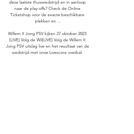
deze laatste thuiswedstrijd en in aanloop 
naar de play-offs? Check de Online 
Ticketshop voor de exacte beschikbare 
plekken en ...

Willem II Jong PSV kijken 27 oktober 2023 
[LIVE] Volg de Wil[LIVE] Volg de Willem II 
Jong PSV uitslag live en het resultaat van de 
wedstrijd met onze Livescore voetbal. 
Eerste Divisie wedstrijd gespeeld op 27 
oktober... Tijdens een tussentijdse zitting, in 
juni, wezen de verdachten vooral naar 
elkaar. Vrijdag wordt mogelijk duidelijk wat 
er echt is gebeurd. Meer nieuwsWil jij hier 
ook landelijk en internationaal nieuws van de 
NOS zien? Video8 uur geledenIn de polder 
bij Standdaarbuiten zijn Amerikaanse 
soldaten donderdag met bootjes de rivier 
de Mark overgestoken. Aan de andere kant 
stonden de Duitsers ze op te wachten. 
Omroep BrabantVideoEen man is 