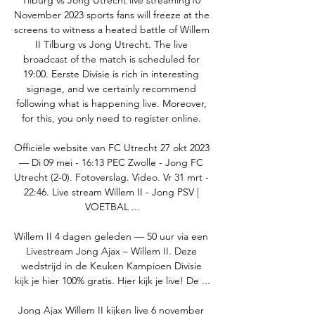
Tilburg vs Jong Utrecht live streaming10 
November 2023 sports fans will freeze at the 
screens to witness a heated battle of Willem 
II Tilburg vs Jong Utrecht. The live 
broadcast of the match is scheduled for 
19:00. Eerste Divisie is rich in interesting 
signage, and we certainly recommend 
following what is happening live. Moreover, 
for this, you only need to register online. 

Officiële website van FC Utrecht 27 okt 2023 
— Di 09 mei - 16:13 PEC Zwolle - Jong FC 
Utrecht (2-0). Fotoverslag. Video. Vr 31 mrt - 
22:46. Live stream Willem II - Jong PSV | 
VOETBAL ...

Willem II 4 dagen geleden — 50 uur via een 
Livestream Jong Ajax – Willem II. Deze 
wedstrijd in de Keuken Kampioen Divisie 
kijk je hier 100% gratis. Hier kijk je live! De ...

Jong Ajax Willem II kijken live 6 november 