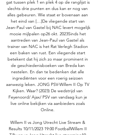
gat tussen plek 1 en plek 4 op de ranglijst is 
slechts drie punten en dus kan er nog van 
alles gebeuren. Wie staat er bovenaan aan 
het eind van […]De vliegende start van 
Jean-Paul van Gastel bij NAC levert mogelijk 
mooie mijlpalen op26 okt. 2023Sinds het 
aantreden van Jean-Paul van Gastel als 
trainer van NAC is het Rat Verlegh Stadion 
een baken van rust. Een vliegende start 
betekent dat hij zich zo maar prominent in 
de geschiedenisboeken van Breda kan 
nestelen. En dan te bedenken dat alle 
ingrediënten voor een roerig seizoen 
aanwezig leken. JONG PSV-Willem II Op TV 
Kijken. Waar? (2023) De wedstrijd van 
Feyenoord/ Ajax/ PSV van vandaag kun je 
live online bekijken via aanbieders zoals 
Online. 

Willem II vs Jong Utrecht Live Stream & 
Results 10/11/2023 19:00 FootballWillem II 