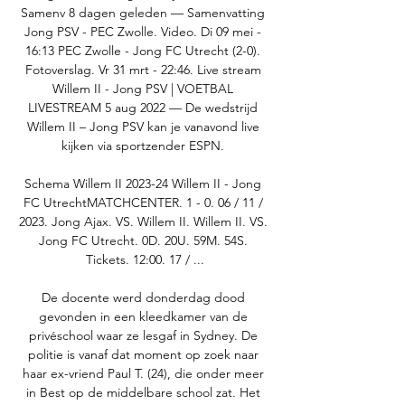
Samenv 8 dagen geleden — Samenvatting 
Jong PSV - PEC Zwolle. Video. Di 09 mei - 
16:13 PEC Zwolle - Jong FC Utrecht (2-0). 
Fotoverslag. Vr 31 mrt - 22:46. Live stream 
Willem II - Jong PSV | VOETBAL 
LIVESTREAM 5 aug 2022 — De wedstrijd 
Willem II – Jong PSV kan je vanavond live 
kijken via sportzender ESPN. 

Schema Willem II 2023-24 Willem II - Jong 
FC UtrechtMATCHCENTER. 1 - 0. 06 / 11 / 
2023. Jong Ajax. VS. Willem II. Willem II. VS. 
Jong FC Utrecht. 0D. 20U. 59M. 54S. 
Tickets. 12:00. 17 / ...

De docente werd donderdag dood 
gevonden in een kleedkamer van de 
privéschool waar ze lesgaf in Sydney. De 
politie is vanaf dat moment op zoek naar 
haar ex-vriend Paul T. (24), die onder meer 
in Best op de middelbare school zat. Het 