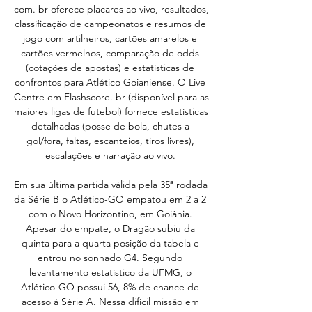
com. br oferece placares ao vivo, resultados, 
classificação de campeonatos e resumos de 
jogo com artilheiros, cartões amarelos e 
cartões vermelhos, comparação de odds 
(cotações de apostas) e estatísticas de 
confrontos para Atlético Goianiense. O Live 
Centre em Flashscore. br (disponível para as 
maiores ligas de futebol) fornece estatísticas 
detalhadas (posse de bola, chutes a 
gol/fora, faltas, escanteios, tiros livres), 
escalações e narração ao vivo. 

Em sua última partida válida pela 35ª rodada 
da Série B o Atlético-GO empatou em 2 a 2 
com o Novo Horizontino, em Goiânia. 
Apesar do empate, o Dragão subiu da 
quinta para a quarta posição da tabela e 
entrou no sonhado G4. Segundo 
levantamento estatístico da UFMG, o 
Atlético-GO possui 56, 8% de chance de 
acesso à Série A. Nessa difícil missão em 