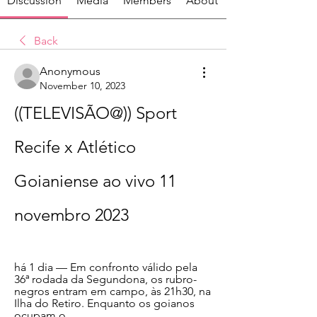
Discussion
Media
Members
About
Back
Anonymous
November 10, 2023
((TELEVISÃO@)) Sport 
Recife x Atlético 
Goianiense ao vivo 11 
novembro 2023
há 1 dia — Em confronto válido pela 
36ª rodada da Segundona, os rubro-
negros entram em campo, às 21h30, na 
Ilha do Retiro. Enquanto os goianos 
ocupam o ...