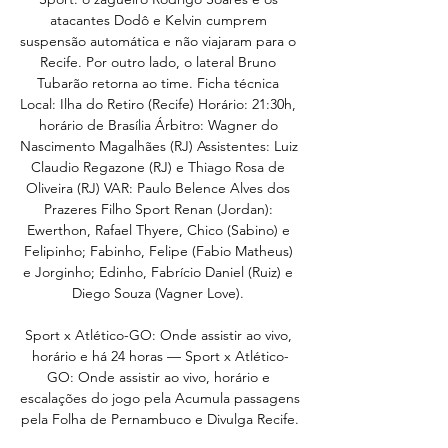
atacantes Dodô e Kelvin cumprem 
suspensão automática e não viajaram para o 
Recife. Por outro lado, o lateral Bruno 
Tubarão retorna ao time. Ficha técnica 
Local: Ilha do Retiro (Recife) Horário: 21:30h, 
horário de Brasília Árbitro: Wagner do 
Nascimento Magalhães (RJ) Assistentes: Luiz 
Claudio Regazone (RJ) e Thiago Rosa de 
Oliveira (RJ) VAR: Paulo Belence Alves dos 
Prazeres Filho Sport Renan (Jordan): 
Ewerthon, Rafael Thyere, Chico (Sabino) e 
Felipinho; Fabinho, Felipe (Fabio Matheus) 
e Jorginho; Edinho, Fabrício Daniel (Ruiz) e 
Diego Souza (Vagner Love). 

Sport x Atlético-GO: Onde assistir ao vivo, 
horário e há 24 horas — Sport x Atlético-
GO: Onde assistir ao vivo, horário e 
escalações do jogo pela Acumula passagens 
pela Folha de Pernambuco e Divulga Recife.
