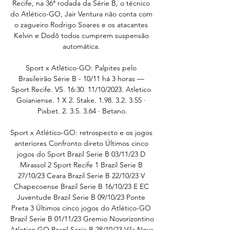
Recife, na 36ª rodada da Série B, o técnico 
do Atlético-GO, Jair Ventura não conta com 
o zagueiro Rodrigo Soares e os atacantes 
Kelvin e Dodô todos cumprem suspensão 
automática. 

Sport x Atlético-GO: Palpites pelo 
Brasileirão Série B - 10/11 há 3 horas — 
Sport Recife. VS. 16:30. 11/10/2023. Atletico 
Goianiense. 1 X 2. Stake. 1.98. 3.2. 3.55 · 
Pixbet. 2. 3.5. 3.64 · Betano.

Sport x Atlético-GO: retrospecto e os jogos 
anteriores Confronto direto Últimos cinco 
jogos do Sport Brazil Serie B 03/11/23 D 
Mirassol 2 Sport Recife 1 Brazil Serie B 
27/10/23 Ceara Brazil Serie B 22/10/23 V 
Chapecoense Brazil Serie B 16/10/23 E EC 
Juventude Brazil Serie B 09/10/23 Ponte 
Preta 3 Últimos cinco jogos do Atlético-GO 
Brazil Serie B 01/11/23 Gremio Novorizontino 
Atletico GO Brazil Serie B 28/10/23 Vila Nova 