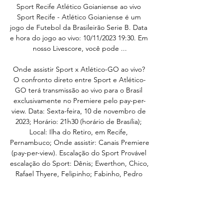
Sport Recife Atlético Goianiense ao vivo 
Sport Recife - Atlético Goianiense é um 
jogo de Futebol da Brasileirão Serie B. Data 
e hora do jogo ao vivo: 10/11/2023 19:30. Em 
nosso Livescore, você pode ...

Onde assistir Sport x Atlético-GO ao vivo? 
O confronto direto entre Sport e Atlético-
GO terá transmissão ao vivo para o Brasil 
exclusivamente no Premiere pelo pay-per-
view. Data: Sexta-feira, 10 de novembro de 
2023; Horário: 21h30 (horário de Brasília); 
Local: Ilha do Retiro, em Recife, 
Pernambuco; Onde assistir: Canais Premiere 
(pay-per-view). Escalação do Sport Provável 
escalação do Sport: Dênis; Ewerthon, Chico, 
Rafael Thyere, Felipinho; Fabinho, Pedro 
Martins, Jorginho; Alan Ruiz, Edinho e 
Diego Souza. Técnico: Enderson Moreira. 

Onde assistir, palpites e escalações de 