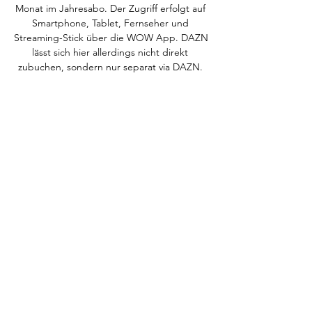
Monat im Jahresabo. Der Zugriff erfolgt auf 
Smartphone, Tablet, Fernseher und 
Streaming-Stick über die WOW App. DAZN 
lässt sich hier allerdings nicht direkt 
zubuchen, sondern nur separat via DAZN. 

Bayern München live im TV schauenDer FC 
Bayern ist in der Bundesliga-Saison 2023/24 
erneut Titelanwärter Nummer 1. Wer die 
Spiele des FCB live vor dem Fernseher 
verfolgen möchte, braucht für die meisten 
Partien ein Sky Bundesliga Abo oder das 
WOW Live-Sport Paket. Wird Sky in 
Kombination mit DAZN gebucht, sind sogar 
alle Buli-Spiele und fast die gesamte 
Champions League mit an Bord. FC Bayern 
München Übertragungen live Bundesliga 
Samstagsspiele: Sky und WOW Freitags- & 
Sonntagsspiele: DAZN UEFA Champions 
League 121 Spiele live + Konferenz: DAZN 
Topspiel am Dienstag live: Amazon DFB-