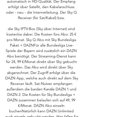
automatisch in HD-Qualität. Der Empfang 
erfolgt über Satellit, den Kabelanschluss 
oder - neu - die Internetleitung. Der Sky Q 
Receiver (für Sat/Kabel) bzw. 

die Sky IPTV-Box (Sky über Internet) sind 
kostenlos dabei. Die Kosten fürs Abo: 25 € 
pro Monat. Sky Q Abo mit Sky Bundesliga 
Paket + DAZNFür alle Bundesliga Live-
Spiele der Bayern wird zusätzlich ein DAZN 
Abo benötigt. Der Streaming-Dienst kann 
für 24, 99 €/Monat direkt über Sky gebucht 
werden. Das Abo wird direkt über Sky 
abgerechnet. Der Zugriff erfolgt über die 
DAZN App, welche auch direkt auf dem Sky 
Receiver läuft. Sat-Nutzer empfangen 
außerdem die beiden Kanäle DAZN 1 und 
DAZN 2. Die Kosten für Sky Bundesliga + 
DAZN zusammen belaufen sich auf 49, 99 
€/Monat. DAZN Abo einzeln 
buchenNatürlich kann DAZN Unlimited 
auch einzeln gebucht werden. Hier fallen für 