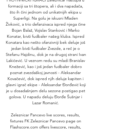
PROTIVNIČKI IGRAČI Železničar nastupa u 
formaciji sa tri štopera, ali i dva napadača, 
što ih čini jednom od unikatnijih ekipa u 
Superligi. Na golu je iskusni Mladen 
Živković, a trio defanzivaca ispred njega čine 
Bojan Balaž, Vojislav Stanković i Marko 
Konatar, bivši fudbaler našeg kluba. Ispred 
Konatara kao nešto ofanzivniji bek deluje još 
jedan bivši fudbaler Zvezde, a reč je o 
Stefanu Hajdinu, dok je na drugoj strani Ivan 
Lakićević. U veznom redu su mladi Branislav 
Knežević, kao i još jedan fudbaler dobro 
poznat zvezdaškoj javnosti - Aleksandar 
Kovačević, dok ispred njih deluje kapiten i 
glavni igrač ekipe - Aleksandar Đorđević koji 
je u dosadašnjem delu sezone postigao pet 
golova. U napadu deluju Đorđe Šušnjar i 
Lazar Romanić. 

Zeleznicar Pancevo live scores, results, 
fixtures FK Zeleznicar Pancevo page on 
Flashscore.com offers livescore, results, 