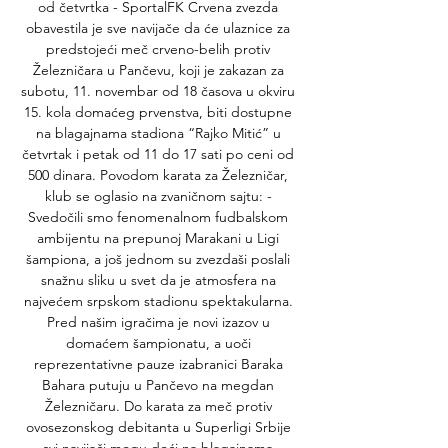
od četvrtka - SportalFK Crvena zvezda 
obavestila je sve navijače da će ulaznice za 
predstojeći meč crveno-belih protiv 
Železničara u Pančevu, koji je zakazan za 
subotu, 11. novembar od 18 časova u okviru 
15. kola domaćeg prvenstva, biti dostupne 
na blagajnama stadiona “Rajko Mitić” u 
četvrtak i petak od 11 do 17 sati po ceni od 
500 dinara. Povodom karata za Železničar, 
klub se oglasio na zvaničnom sajtu: - 
Svedočili smo fenomenalnom fudbalskom 
ambijentu na prepunoj Marakani u Ligi 
šampiona, a još jednom su zvezdaši poslali 
snažnu sliku u svet da je atmosfera na 
najvećem srpskom stadionu spektakularna. 
Pred našim igračima je novi izazov u 
domaćem šampionatu, a uoči 
reprezentativne pauze izabranici Baraka 
Bahara putuju u Pančevo na megdan 
Železničaru. Do karata za meč protiv 
ovosezonskog debitanta u Superligi Srbije 