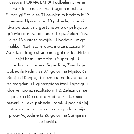
časova. FORMA EKIPA Fudbaleri Crvene 
zvezde se nalaze na drugom mestu u 
Superligi Srbije sa 31 osvojenim bodom iz 13 
mečeva. Upisali smo 10 pobeda, uz remi i 
dva poraza, ali u goste idemo ekipi koja se 
grčevito bori za opstanak. Ekipa Železničara 
je na 13 susreta osvojila 11 bodova, uz gol 
razliku 14:24, što je dovoljno za poziciju 14. 
Zvezda s druge strane ima gol razliku 34:12 i 
najefikasniji smo tim u Superligi. U 
prethodnom meču Superlige, Zvezda je 
pobedila Radnik sa 3:1 golovima Mijatovića, 
Spajića i Kange, dok smo u međuvremenu 
na megdan u Ligi šampiona izašli Lajpcigu i 
doživeli poraz rezultatom 1:2. Železničar se 
polako diže i u prethodne tri utakmice 
ostvarili su dve pobede i remi. U poslednjoj 
utakmici su u finišu meča stigli do remija 
protiv Vojvodine (2:2), golovima Šušnjara i 
Lakićevića. 
