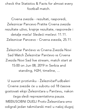
check the Statistics & Facts for almost every 
football match. 

Crvena zvezda - rezultati, rasporedi, 
Zeleznicar Pancevo Pratite Crvena zvezda 
rezultate uživo, krajnje rezultate, rasporede i 
detalje meča! Sledeći mečevi: 11.11. 
Zeleznicar Pancevo - Crvena zvezda, 25.11.

Železničar Pančevo vs Crvena Zvezda Novi 
Sad Watch Železničar Pančevo vs Crvena 
Zvezda Novi Sad live stream, match start at 
15:00 on Jun 08, 2019 in Serbia and 
standing, H2H, timeline, ...

U susret protivniku - ŽelezničarFudbaleri 
Crvene zvezde će u subotu od 18 časova 
gostovati ekipi Železničara u Pančevu, nakon 
čega sledi reprezentativna pauza. 
MEĐUSOBNI DUELI Protiv Železničara smo 
odigrali jedan takmičarski meč u našoj dugoj 