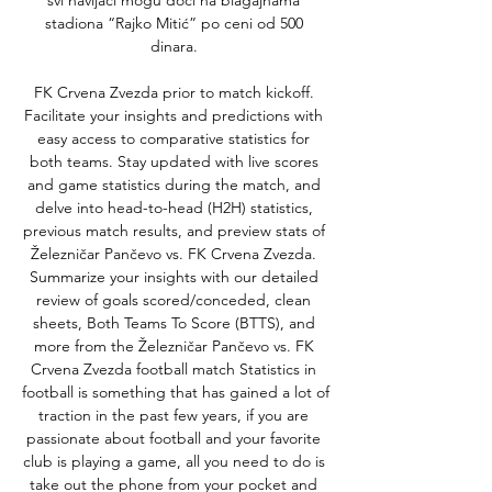
svi navijači mogu doći na blagajnama 
stadiona “Rajko Mitić” po ceni od 500 
dinara. 

FK Crvena Zvezda prior to match kickoff. 
Facilitate your insights and predictions with 
easy access to comparative statistics for 
both teams. Stay updated with live scores 
and game statistics during the match, and 
delve into head-to-head (H2H) statistics, 
previous match results, and preview stats of 
Železničar Pančevo vs. FK Crvena Zvezda. 
Summarize your insights with our detailed 
review of goals scored/conceded, clean 
sheets, Both Teams To Score (BTTS), and 
more from the Železničar Pančevo vs. FK 
Crvena Zvezda football match Statistics in 
football is something that has gained a lot of 
traction in the past few years, if you are 
passionate about football and your favorite 
club is playing a game, all you need to do is 
take out the phone from your pocket and 