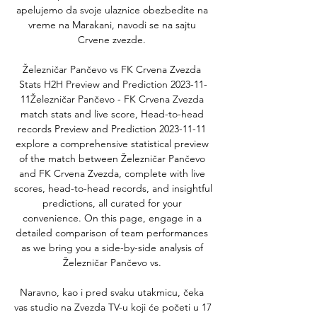
apelujemo da svoje ulaznice obezbedite na 
vreme na Marakani, navodi se na sajtu 
Crvene zvezde. 

Železničar Pančevo vs FK Crvena Zvezda 
Stats H2H Preview and Prediction 2023-11-
11Železničar Pančevo - FK Crvena Zvezda 
match stats and live score, Head-to-head 
records Preview and Prediction 2023-11-11 
explore a comprehensive statistical preview 
of the match between Železničar Pančevo 
and FK Crvena Zvezda, complete with live 
scores, head-to-head records, and insightful 
predictions, all curated for your 
convenience. On this page, engage in a 
detailed comparison of team performances 
as we bring you a side-by-side analysis of 
Železničar Pančevo vs. 

Naravno, kao i pred svaku utakmicu, čeka 
vas studio na Zvezda TV-u koji će početi u 17 