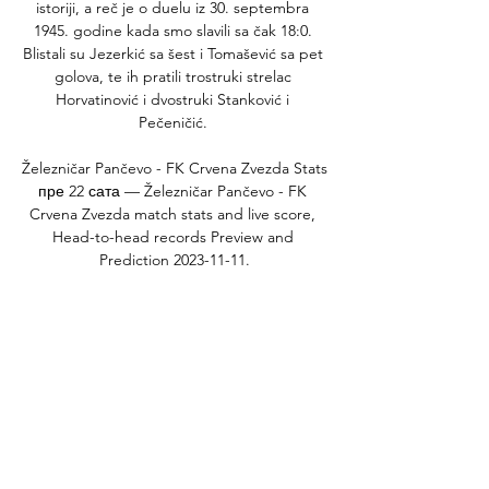
istoriji, a reč je o duelu iz 30. septembra 
1945. godine kada smo slavili sa čak 18:0. 
Blistali su Jezerkić sa šest i Tomašević sa pet 
golova, te ih pratili trostruki strelac 
Horvatinović i dvostruki Stanković i 
Pečeničić. 

Železničar Pančevo - FK Crvena Zvezda Stats 
пре 22 сата — Železničar Pančevo - FK 
Crvena Zvezda match stats and live score, 
Head-to-head records Preview and 
Prediction 2023-11-11.

Železničar Pančevo rezultati uživo, rezultati, 
raspored, Železničar Pančevo - Crvena 
zvezda uživo | Nogomet, SrbijaPOMOĆ: Vi 
ste na Železničar Pančevo rezultati stranici u 
sekciji Nogomet/Srbija. Rezultati. com 
stranica nudi rezultate uživo, konačne i 
trenutne rezultate, poredak i detalje 
utakmice (strijelci, crveni kartoni, usporedbu 