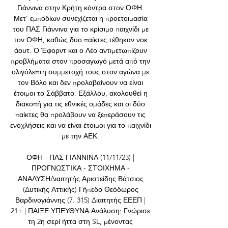
Γιάννινα στην Κρήτη κόντρα στον ΟΦΗ. 
Μετ’ εμποδίων συνεχίζεται η προετοιμασία 
του ΠΑΣ Γιάννινα για το κρίσιμο παιχνίδι με 
τον ΟΦΗ, καθώς δυο παίκτες τέθηκαν νοκ 
άουτ. Ο Έφορντ και ο Λέο αντιμετωπίζουν 
προβλήματα στον προσαγωγό μετά από την 
ολιγόλεπτη συμμετοχή τους στον αγώνα με 
τον Βόλο και δεν προλαβαίνουν να είναι 
έτοιμοι το Σάββατο. Εξάλλου, ακολουθεί η 
διακοπή για τις εθνικές ομάδες και οι δύο 
παίκτες θα προλάβουν να ξεπεράσουν τις 
ενοχλήσεις και να είναι έτοιμοι για το παιχνίδι 
με την ΑΕΚ. 

ΟΦΗ - ΠΑΣ ΓΙΑΝΝΙΝΑ (11/11/23) | 
ΠΡΟΓΝΩΣΤΙΚΑ - ΣΤΟΙΧΗΜΑ - 
ΑΝΑΛΥΣΗΔιαιτητής Αριστείδης Βάτσιος 
(Δυτικής Αττικής) Γήπεδο Θεόδωρος 
Βαρδινογιάννης (7. 315) Διαιτητής ΕΕΕΠ | 
21+ | ΠΑΙΞΕ ΥΠΕΥΘΥΝΑ Ανάλυση: Γνώρισε 
τη 2η σερί ήττα στη SL, μένοντας 