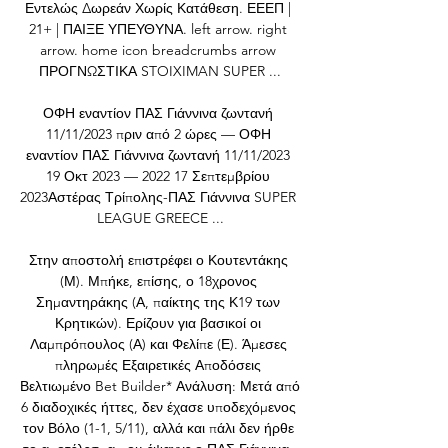
Εντελώς Δωρεάν Χωρίς Κατάθεση. ΕΕΕΠ | 
21+ | ΠΑΙΞΕ ΥΠΕΥΘΥΝΑ. left arrow. right 
arrow. home icon breadcrumbs arrow 
ΠΡΟΓΝΩΣΤΙΚΑ STOIXIMAN SUPER ...

ΟΦΗ εναντίον ΠΑΣ Γιάννινα ζωντανή 
11/11/2023 πριν από 2 ώρες — ΟΦΗ 
εναντίον ΠΑΣ Γιάννινα ζωντανή 11/11/2023 
19 Οκτ 2023 — 2022 17 Σεπτεμβρίου 
2023Αστέρας Τρίπολης-ΠΑΣ Γιάννινα SUPER 
LEAGUE GREECE ...

Στην αποστολή επιστρέφει ο Κουτεντάκης 
(Μ). Μπήκε, επίσης, ο 18χρονος 
Σημαντηράκης (Α, παίκτης της Κ19 των 
Κρητικών). Ερίζουν για βασικοί οι 
Λαμπρόπουλος (Α) και Φελίπε (Ε). Άμεσες 
πληρωμές Εξαιρετικές Αποδόσεις 
Βελτιωμένο Bet Builder* Ανάλυση: Μετά από 
6 διαδοχικές ήττες, δεν έχασε υποδεχόμενος 
τον Βόλο (1-1, 5/11), αλλά και πάλι δεν ήρθε 