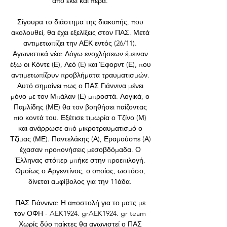
από εκεί και πέρα. 

Σίγουρα το διάστημα της διακοπής, που 
ακολουθεί, θα έχει εξελίξεις στον ΠΑΣ. Μετά 
αντιμετωπίζει την ΑΕΚ εντός (26/11). 
Αγωνιστικά νέα: Λόγω ενοχλήσεων έμειναν 
έξω οι Κόντε (Ε), Λεό (E) και Έφορντ (Ε), που 
αντιμετωπίζουν προβλήματα τραυματισμών. 
Αυτό σημαίνει πως ο ΠΑΣ Γιάννινα μένει 
μόνο με τον Μπάλαν (Ε) μπροστά. Λογικά, ο 
Παμλίδης (ΜΕ) θα τον βοηθήσει παίζοντας 
πιο κοντά του. Εξέτισε τιμωρία ο Τζίνο (Μ) 
και ανάρρωσε από μικροτραυματισμό ο 
Τζίμας (ΜΕ). Παντελάκης (Α), Εραμούσπε (Α) 
έχασαν προπονήσεις μεσοβδόμαδα. Ο 
Έλληνας στόπερ μπήκε στην προεπιλογή. 
Ομοίως ο Αργεντίνος, ο οποίος, ωστόσο, 
δίνεται αμφίβολος για την 11άδα. 

ΠΑΣ Γιάννινα: Η αποστολή για το ματς με 
τον ΟΦΗ - AEK1924. grAEK1924. gr team 
Χωρίς δύο παίκτες θα αγωνιστεί ο ΠΑΣ 