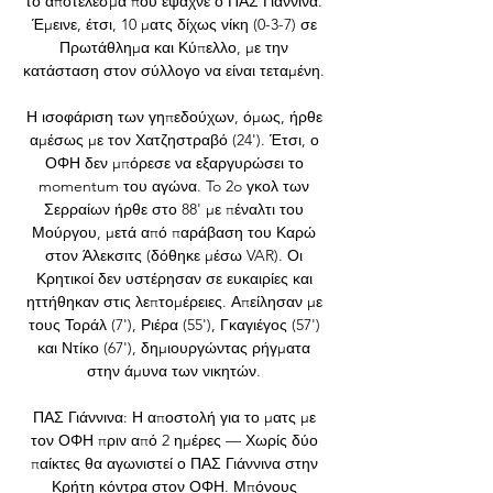
το αποτέλεσμα που έψαχνε ο ΠΑΣ Γιάννινα. 
Έμεινε, έτσι, 10 ματς δίχως νίκη (0-3-7) σε 
Πρωτάθλημα και Κύπελλο, με την 
κατάσταση στον σύλλογο να είναι τεταμένη. 

Η ισοφάριση των γηπεδούχων, όμως, ήρθε 
αμέσως με τον Χατζηστραβό (24'). Έτσι, ο 
ΟΦΗ δεν μπόρεσε να εξαργυρώσει το 
momentum του αγώνα. To 2o γκολ των 
Σερραίων ήρθε στο 88' με πέναλτι του 
Μούργου, μετά από παράβαση του Καρώ 
στον Άλεκσιτς (δόθηκε μέσω VAR). Οι 
Κρητικοί δεν υστέρησαν σε ευκαιρίες και 
ηττήθηκαν στις λεπτομέρειες. Απείλησαν με 
τους Τοράλ (7'), Ριέρα (55'), Γκαγιέγος (57') 
και Ντίκο (67'), δημιουργώντας ρήγματα 
στην άμυνα των νικητών. 

ΠΑΣ Γιάννινα: Η αποστολή για το ματς με 
τον ΟΦΗ πριν από 2 ημέρες — Χωρίς δύο 
παίκτες θα αγωνιστεί ο ΠΑΣ Γιάννινα στην 
Κρήτη κόντρα στον ΟΦΗ. Μπόνους 