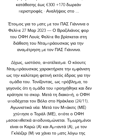
κατάθεσης έως €300 +170 δωρεάν 
περιστροφές · Αναλήψεις στο ...

Έτοιμος για το ματς με τον ΠΑΣ Γιάννινα ο 
Φελίπε 27 Μαρ 2023 — Ο Βραζιλιάνος φορ 
του ΟΦΗ Λουίς Φελίπε θα βρίσκεται στη 
διάθεση του Νταμπράουσκας για την 
αναμέτρηση με τον ΠΑΣ Γιάννινα.

Δίχως, ωστόσο, αποτέλεσμα. Ο κόουτς 
Νταμπράουσκας χαρακτήρισε την εμφάνιση 
ως την καλύτερη φετινή εκτός έδρας για την 
ομάδα του. Τονίζοντας, ως πρόβλημα, το 
γεγονός ότι η ομάδα του προηγήθηκε και δεν 
κράτησε το σκορ. Μετά τη διακοπή, ο ΟΦΗ 
υποδέχεται τον Βόλο στο Ηράκλειο (24/11). 
Αγωνιστικά νέα: Μετά τον Μπάκιτς (ΜΕ) 
χτύπησε ο Τοράλ (ΜΕ), οπότε ο ΟΦΗ 
μεσοεπιθετκά αποδυναμώνεται. Τιμωρημένοι 
είναι οι Καρώ (Α) και Αμπαντά (Α), με τον 
Γκλέιζερ (Μ) να χάνει το ματς λόγω της 