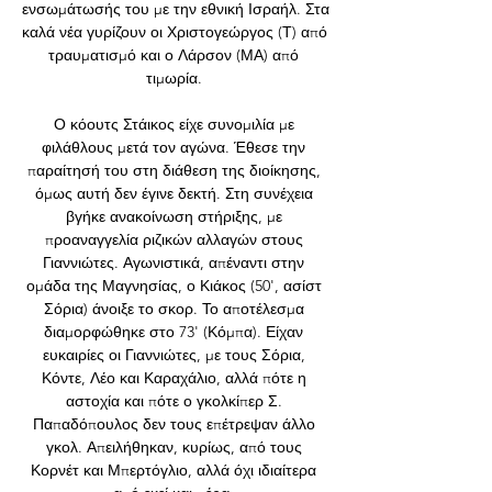
ενσωμάτωσής του με την εθνική Ισραήλ. Στα 
καλά νέα γυρίζουν οι Χριστογεώργος (Τ) από 
τραυματισμό και ο Λάρσον (ΜΑ) από 
τιμωρία. 

Ο κόουτς Στάικος είχε συνομιλία με 
φιλάθλους μετά τον αγώνα. Έθεσε την 
παραίτησή του στη διάθεση της διοίκησης, 
όμως αυτή δεν έγινε δεκτή. Στη συνέχεια 
βγήκε ανακοίνωση στήριξης, με 
προαναγγελία ριζικών αλλαγών στους 
Γιαννιώτες. Αγωνιστικά, απέναντι στην 
ομάδα της Μαγνησίας, ο Κιάκος (50', ασίστ 
Σόρια) άνοιξε το σκορ. Το αποτέλεσμα 
διαμορφώθηκε στο 73' (Κόμπα). Είχαν 
ευκαιρίες οι Γιαννιώτες, με τους Σόρια, 
Κόντε, Λέο και Καραχάλιο, αλλά πότε η 
αστοχία και πότε ο γκολκίπερ Σ. 
Παπαδόπουλος δεν τους επέτρεψαν άλλο 
γκολ. Απειλήθηκαν, κυρίως, από τους 
Κορνέτ και Μπερτόγλιο, αλλά όχι ιδιαίτερα 