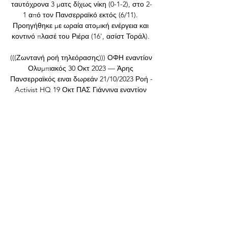
ταυτόχρονα 3 ματς δίχως νίκη (0-1-2), στο 2-
1 από τον Πανσερραϊκό εκτός (6/11). 
Προηγήθηκε με ωραία ατομική ενέργεια και 
κοντινό πλασέ του Ριέρα (16', ασίστ Τοράλ). 

(((Ζωντανή ροή τηλεόρασης))) ΟΦΗ εναντίον 
Ολυμπιακός 30 Οκτ 2023 — Άρης 
Πανσερραϊκός ειναι δωρεάν 21/10/2023 Ροή - 
Activist HQ 19 Οκτ ΠΑΣ Γιάννινα εναντίον 
ΟΦΗ ζωντανή μετάδοση... Άρης - 
Ποδόσφαιρο πριν ...

Σημαντική κίνηση από τον ΟΦΗ: Παρέχει 
δωρεάν 20 Οκτ 2023 — Η ΠΑΕ ανακοίνωσε 
ότι την Τρίτη 24 Οκτωβρίου 2023, στην 
Πλατεία Ελευθερίας, οι γυναίκες θα μπορούν 
να υποβληθούν σε δωρεάν εξέταση ...

Δύο φίλοι του ΟΦΗ ταξιδεύουν εντελώς 
δωρεάν για τα Γιάννενα! - GentikouleΓια 
ακόμα ένα παιχνίδι ο ΟΦΗ θέλει να 