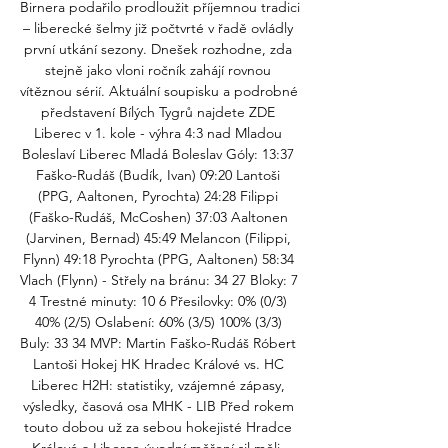
Birnera podařilo prodloužit příjemnou tradici 
– liberecké šelmy již počtvrté v řadě ovládly 
první utkání sezony. Dnešek rozhodne, zda 
stejně jako vloni ročník zahájí rovnou 
vítěznou sérií. Aktuální soupisku a podrobné 
představení Bílých Tygrů najdete ZDE 
Liberec v 1. kole - výhra 4:3 nad Mladou 
Boleslaví Liberec Mladá Boleslav Góly: 13:37 
Faško-Rudáš (Budík, Ivan) 09:20 Lantoši 
(PPG, Aaltonen, Pyrochta) 24:28 Filippi 
(Faško-Rudáš, McCoshen) 37:03 Aaltonen 
(Jarvinen, Bernad) 45:49 Melancon (Filippi, 
Flynn) 49:18 Pyrochta (PPG, Aaltonen) 58:34 
Vlach (Flynn) - Střely na bránu: 34 27 Bloky: 7 
4 Trestné minuty: 10 6 Přesilovky: 0% (0/3) 
40% (2/5) Oslabení: 60% (3/5) 100% (3/3) 
Buly: 33 34 MVP: Martin Faško-Rudáš Róbert 
Lantoši Hokej HK Hradec Králové vs. HC 
Liberec H2H: statistiky, vzájemné zápasy, 
výsledky, časová osa MHK - LIB Před rokem 
touto dobou už za sebou hokejisté Hradce 