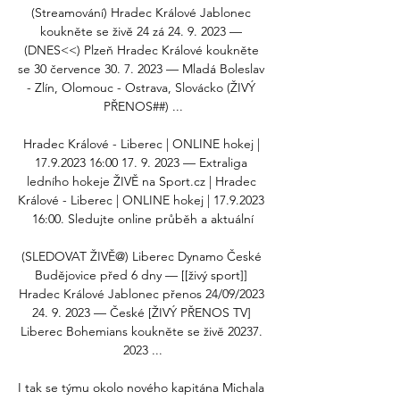
(Streamování) Hradec Králové Jablonec 
koukněte se živě 24 zá 24. 9. 2023 — 
(DNES<<) Plzeň Hradec Králové koukněte 
se 30 července 30. 7. 2023 — Mladá Boleslav 
- Zlín, Olomouc - Ostrava, Slovácko (ŽIVÝ 
PŘENOS##) ...

Hradec Králové - Liberec | ONLINE hokej | 
17.9.2023 16:00 17. 9. 2023 — Extraliga 
ledního hokeje ŽIVĚ na Sport.cz | Hradec 
Králové - Liberec | ONLINE hokej | 17.9.2023 
16:00. Sledujte online průběh a aktuální

(SLEDOVAT ŽIVĚ@) Liberec Dynamo České 
Budějovice před 6 dny — [[živý sport]] 
Hradec Králové Jablonec přenos 24/09/2023 
24. 9. 2023 — České [ŽIVÝ PŘENOS TV] 
Liberec Bohemians koukněte se živě 20237. 
2023 ...

I tak se týmu okolo nového kapitána Michala 