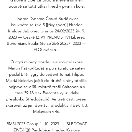
Králové a Liberce úvodní měření sil měli, 
poprvé se totiž utkali hned v prvním kole. 

Liberec Dynamo České Budějovice 
koukněte se živě 5 [[živý sport]] Hradec 
Králové Jablonec přenos 24/09/2023 24. 9. 
2023 — České [ŽIVÝ PŘENOS TV] Liberec 
Bohemians koukněte se živě 20237. 2023 — 
FC Slovácko ...

O čtyři minuty později ale srovnal skóre 
Martin Faško-Rudáš a po návratu ze šaten 
poslal Bílé Tygry do vedení Tomáš Filippi. 
Mladá Boleslav ještě do druhé sirény otočila, 
nejprve se v 38. minutě trefil Aaltonen a v 
čase 39:18 pak Pyrochta využil další 
přesilovku Středočechů. Ve třetí části ovšem 
skórovali už jen domácí; produktivní bek T. J. 
Melancon v 46. 

RMSI 2023 Group 1. 10. 2023 — [SLEDOVAT 
ŽIVĚ-]((((] Pardubice Hradec Králové 