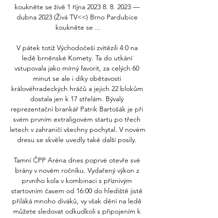
koukněte se živě 1 října 2023 8. 8. 2023 — 
dubna 2023 (Živá TV<<) Brno Pardubice 
koukněte se ...

V pátek totiž Východočeši zvítězili 4:0 na 
ledě brněnské Komety. Ta do utkání 
vstupovala jako mírný favorit, za celých 60 
minut se ale i díky obětavosti 
královéhradeckých hráčů a jejich 22 blokům 
dostala jen k 17 střelám. Bývalý 
reprezentační brankář Patrik Bartošák je při 
svém prvním extraligovém startu po třech 
letech v zahraničí všechny pochytal. V novém 
dresu se skvěle uvedly také další posily. 

Tamní ČPP Aréna dnes poprvé otevře své 
brány v novém ročníku. Vydařený výkon z 
prvního kola v kombinaci s příznivým 
startovním časem od 16:00 do hlediště jistě 
přiláká mnoho diváků, vy však dění na ledě 
můžete sledovat odkudkoli s připojením k 