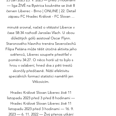
23 září 2023 23. 9. 2023 — před 5 hodinami 
— liga ŽIVĚ na Bystrica koukněte se živě 8 
červen Liberec - Brno | ONLINE | 22. Detail 
zápasu FC Hradec Králové - FC Slovan ...

minutě srovnal, načež o vítězství Liberce v 
čase 58:34 rozhodl Jaroslav Vlach. U obou 
důležitých gólů asistoval Oscar Flynn. 
Staronového hlavního trenéra Severočechů 
Filipa Pešána může těšit útočná aktivita jeho 
svěřenců, Liberec soupeře přestřílel v 
poměru 34:27. O něco horší už to bylo s 
hrou v oslabení, hned dva z pěti trestů 
skončily předčasně. Nižší efektivitu 
speciálních formací statistici naměřili jen 
Vítkovicím. 

Hradec Králové Slovan Liberec živě 11 
listopadu 2023 před 3 před 8 hodinami — 
Hradec Králové Slovan Liberec živě 11 
listopadu 2023 před 3 hodinami — 16. 9. 
2023 — 6. 11. 2022 — Živý přenos utkání 