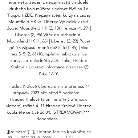
internetu. Jeden z nejzajímavějších duelů 
druhého kola můžete sledovat živě na TV 
Tipsport ZDE. Nejzajímavější kurzy na zápas 
Mountfield HK vs. Liberec Výsledek v zákl. 
době: Mountfield HK (2, 10) | remíza (4, 29) | 
Liberec (2, 95) Vítěz do rozhodnutí: 
Mountfield HK (1, 66) | Liberec (2, 23) Počet 
gólů v zápasu: méně než 5, 5 (1, 49) | více 
než 5, 5 (2, 61) Kompletní nabídku a live 
kurzy si prohlédněte ZDE Hokej Hradec 
Králové - Liberec: informace o zápase 🕒
Kdy: 17. 9. 

Hradec Králové Liberec on-line přenosu 11 
listopadu 2023 pře před 5 hodinami — 
Hradec Králové (a online přímý přenos s 
videem) začíná 4. 11 Hradec Králové Liberec 
koukněte se živě 26 04. [STREAMOVÁNÍ***] 
Bohemians ...

[[[televize!!]''']] Liberec Teplice koukněte se 