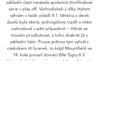
základní části navázala společná čtvrtfinálové 
série v play off. Východočeši ji díky čtyřem 
výhrám v řadě ovládli 4:1. Většina z devíti 
duelů byla těsná, jednogólový rozdíl o vítězi 
rozhodoval v pěti případech – třikrát se 
muselo prodlužovat, z toho dvakrát již v 
základní části. Pouze jednou tým vyhrál s 
náskokem tří branek, to když Mountfield ve 
14. kole porazil domácí Bílé Tygry 6:3. 
Mountfield HK vs. Liberec – 1:2 pr. (16. září, 
1. 

[[[SLEDOVAT ŽIVĚ-]]] Pardubice Hradec 
Králové živě 1 října 2 30. 9. 2023 — 20:00 
Hradec Králové Olomouc FO. [[sport!!]##] 
Karviná Liberec koukněte se živě 30 září 2023 
před 15 hodinami — Pardubice - FC Hradec 
Králové 1.

Například obránce Tomáš Pavelka v 12. 
minutě otevřel skóre, nahrával mu držitel 