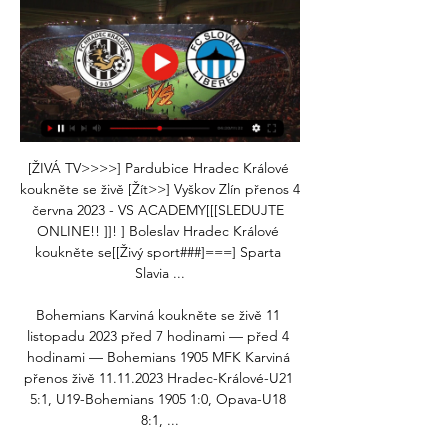
[ŽIVÁ TV>>>>] Pardubice Hradec Králové 
koukněte se živě [Žít>>] Vyškov Zlín přenos 4 
června 2023 - VS ACADEMY[[[SLEDUJTE 
ONLINE!! ]]! ] Boleslav Hradec Králové 
koukněte se[[Živý sport###]===] Sparta 
Slavia ...

Bohemians Karviná koukněte se živě 11 
listopadu 2023 před 7 hodinami — před 4 
hodinami — Bohemians 1905 MFK Karviná 
přenos živě 11.11.2023 Hradec-Králové-U21 
5:1, U19-Bohemians 1905 1:0, Opava-U18 
8:1, ...
