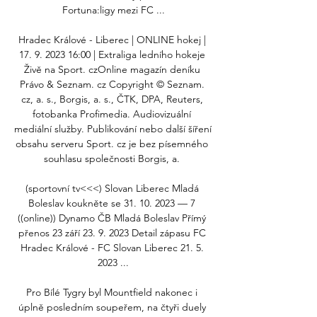
Fortuna:ligy mezi FC ...

Hradec Králové - Liberec | ONLINE hokej | 
17. 9. 2023 16:00 | Extraliga ledního hokeje 
Živě na Sport. czOnline magazín deníku 
Právo & Seznam. cz Copyright © Seznam. 
cz, a. s., Borgis, a. s., ČTK, DPA, Reuters, 
fotobanka Profimedia. Audiovizuální 
mediální služby. Publikování nebo další šíření 
obsahu serveru Sport. cz je bez písemného 
souhlasu společnosti Borgis, a. 

(sportovní tv<<<) Slovan Liberec Mladá 
Boleslav koukněte se 31. 10. 2023 — 7 
((online)) Dynamo ČB Mladá Boleslav Přímý 
přenos 23 září 23. 9. 2023 Detail zápasu FC 
Hradec Králové - FC Slovan Liberec 21. 5. 
2023 ...

Pro Bílé Tygry byl Mountfield nakonec i 
úplně posledním soupeřem, na čtyři duely 