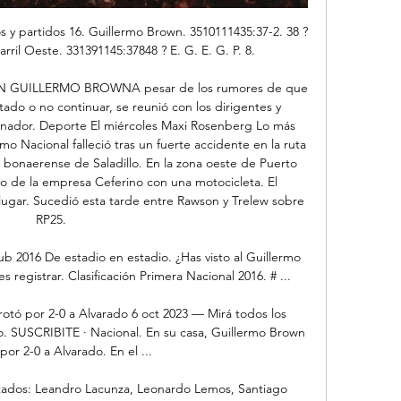
s y partidos 16. Guillermo Brown. 3510111435:37-2. 38 ? 
arril Oeste. 331391145:37848 ? E. G. E. G. P. 8.

UILLERMO BROWNA pesar de los rumores de que 
ado o no continuar, se reunió con los dirigentes y 
enador. Deporte El miércoles Maxi Rosenberg Lo más 
smo Nacional falleció tras un fuerte accidente en la ruta 
 bonaerense de Saladillo. En la zona oeste de Puerto 
vo de la empresa Ceferino con una motocicleta. El 
 lugar. Sucedió esta tarde entre Rawson y Trelew sobre 
RP25. 

ub 2016 De estadio en estadio. ¿Has visto al Guillermo 
registrar. Clasificación Primera Nacional 2016. # ...

otó por 2-0 a Alvarado 6 oct 2023 — Mirá todos los 
vo. SUSCRIBITE · Nacional. En su casa, Guillermo Brown 
por 2-0 a Alvarado. En el ...

tados: Leandro Lacunza, Leonardo Lemos, Santiago 