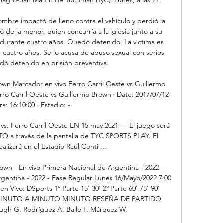
mbre impactó de lleno contra el vehículo y perdió la 
 de la menor, quien concurría a la iglesia junto a su 
ó durante cuatro años. Quedó detenido. La víctima es 
cuatro años. Se lo acusa de abuso sexual con serios 
ó detenido en prisión preventiva. 

own Marcador en vivo Ferro Carril Oeste vs Guillermo 
o Carril Oeste vs Guillermo Brown · Date: 2017/07/12 
ra: 16:10:00 · Estadio: -.

s. Ferro Carril Oeste EN 15 may 2021 — El juego será 
O a través de la pantalla de TYC SPORTS PLAY. El 
alizará en el Estadio Raúl Conti ...

own - En vivo Primera Nacional de Argentina - 2022 - 
gentina - 2022 - Fase Regular Lunes 16/Mayo/2022 7:00 
n Vivo: DSports 1º Parte 15' 30' 2º Parte 60' 75' 90' 
 MINUTO A MINUTO MINUTO RESEÑA DE PARTIDO 
gh G. Rodríguez A. Bailo F. Márquez W. 
