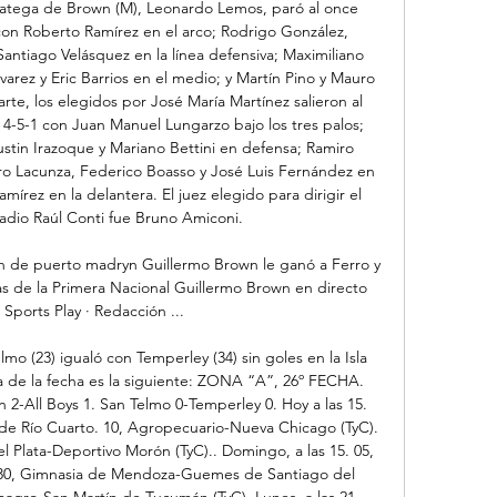
ratega de Brown (M), Leonardo Lemos, paró al once 
 con Roberto Ramírez en el arco; Rodrigo González, 
Santiago Velásquez en la línea defensiva; Maximiliano 
arez y Eric Barrios en el medio; y Martín Pino y Mauro 
te, los elegidos por José María Martínez salieron al 
5-1 con Juan Manuel Lungarzo bajo los tres palos; 
stin Irazoque y Mariano Bettini en defensa; Ramiro 
o Lacunza, Federico Boasso y José Luis Fernández en 
mírez en la delantera. El juez elegido para dirigir el 
tadio Raúl Conti fue Bruno Amiconi. 

n de puerto madryn Guillermo Brown le ganó a Ferro y 
las de la Primera Nacional Guillermo Brown en directo 
 Sports Play · Redacción ...

o (23) igualó con Temperley (34) sin goles en la Isla 
 de la fecha es la siguiente: ZONA “A”, 26º FECHA. 
2-All Boys 1. San Telmo 0-Temperley 0. Hoy a las 15. 
de Río Cuarto. 10, Agropecuario-Nueva Chicago (TyC). 
l Plata-Deportivo Morón (TyC).. Domingo, a las 15. 05, 
. 30, Gimnasia de Mendoza-Guemes de Santiago del 
magro-San Martín de Tucumán (TyC). Lunes, a las 21. 
