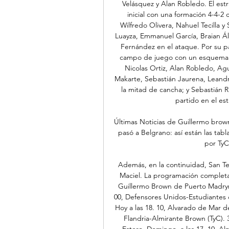
Velásquez y Alan Robledo. El est
inicial con una formación 4-4-2
Wilfredo Olivera, Nahuel Tecilla y 
Luayza, Emmanuel García, Braian Álv
Fernández en el ataque. Por su par
campo de juego con un esquema 4-
Nicolas Ortiz, Alan Robledo, Agu
Makarte, Sebastián Jaurena, Leandr
la mitad de cancha; y Sebastián Ra
partido en el es
Últimas Noticias de Guillermo brow
pasó a Belgrano: así están las tab
por TyC
Además, en la continuidad, San Telm
Maciel. La programación completa
Guillermo Brown de Puerto Madryn 
00, Defensores Unidos-Estudiantes 
Hoy a las 18. 10, Alvarado de Mar de
Flandria-Almirante Brown (TyC)
Estero. Domingo, a las 17. 10, Al