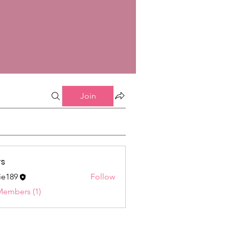
Join
s
ie189
Follow
9
Members (1)