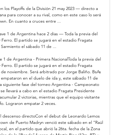
n los Playoffs de la División 21 may 2023 — directo a 
na para conocer a su rival, como en este caso lo será 
wn. En cuanto a cruces entre ...

ave 1 de Argentina hace 2 días — Toda la previa del 
Ferro. El partido se jugará en el estadio Fragata 
 Sarmiento el sábado 11 de ...

e 1 de Argentina - Primera NacionalToda la previa del 
Ferro. El partido se jugará en el estadio Fragata 
de noviembre. Será arbitrado por Jorge Baliño. BsAs 
o empataron en el duelo de ida y, este sábado 11 de 
a siguiente fase del torneo Argentina - Campeonato 
se llevará a cabo en el estadio Fragata Presidente 
acumular 2 victorias, mientras que el equipo visitante 
nfo. Lograron empatar 2 veces. 

del descenso directoCon el debut de Leonardo Lemos 
rown de Puerto Madryn venció este sábado en el “Raúl 
ocal, en el partido que abrió la 26ta. fecha de la Zona 
oles de la “Banda” fueron de Martín Pino (12m. PT) y 