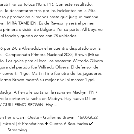
marcó Franco Toloza (10m. PT). Con este resultado, 
 -le descontaron tres por los incidentes en la 24ta. 
censo y promoción al menos hasta que juegue mañana 
own. MIRÁ TAMBIÉN: Es de Rawson y será el primer 
a primera división de Bulgaria Por su parte, All Boys no 
el fondo y quedó cerca con 28 unidades. 

ó por 2-0 a AlvaradoEn el encuentro disputado por la 
a - Campeonato Primera Nacional 2023, Brown (M) se 
do. Los goles para el local los anotaron Wilfredo Olivera 
figura del partido fue Wilfredo Olivera. El defensor de 
convertir 1 gol. Martín Pino fue otro de los jugadores 
lermo Brown mostró su mejor nivel al marcar 1 gol. 

adryn A Ferro le cortaron la racha en Madryn. PN / 
 le cortaron la racha en Madryn. Hay nuevo DT en 
/ GUILLERMO BROWN. Hay ...

n Ferro Carril Oeste - Guillermo Brown | 16/05/2022 | 
| Fútbol | ⭐ Pronósticos ➕ Cuotas ⚡ Resultados ✔️ 
Streaming.
