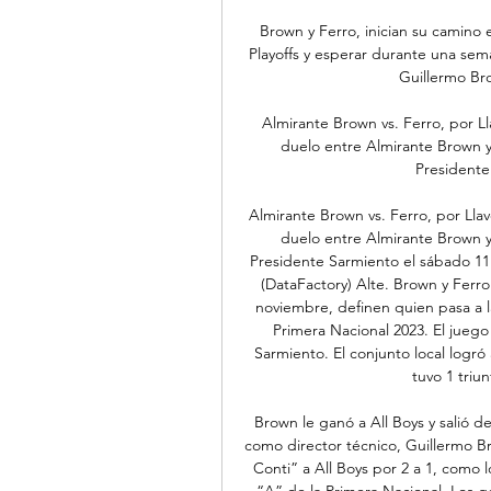
Brown y Ferro, inician su camino e
Playoffs y esperar durante una sema
Guillermo Bro
Almirante Brown vs. Ferro, por Ll
duelo entre Almirante Brown y 
Presidente
Almirante Brown vs. Ferro, por Llav
duelo entre Almirante Brown y 
Presidente Sarmiento el sábado 11 
(DataFactory) Alte. Brown y Ferr
noviembre, definen quien pasa a l
Primera Nacional 2023. El juego 
Sarmiento. El conjunto local logró 
tuvo 1 triu
Brown le ganó a All Boys y salió 
como director técnico, Guillermo B
Conti” a All Boys por 2 a 1, como l
“A” de la Primera Nacional. Los g