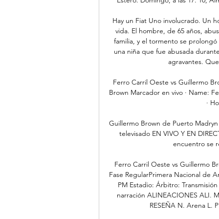
Hay un Fiat Uno involucrado. Un ho
vida. El hombre, de 65 años, abusó
familia, y el tormento se prolong
una niña que fue abusada durante 
agravantes. Qued
Ferro Carril Oeste vs Guillermo Br
Brown Marcador en vivo · Name: Ferr
· Ho
Guillermo Brown de Puerto Madryn v
televisado EN VIVO Y EN DIRECT
encuentro se re
Ferro Carril Oeste vs Guillermo Br
Fase RegularPrimera Nacional de Ar
PM Estadio: Árbitro: Transmisión e
narración ALINEACIONES ALI.
RESEÑA N. Arena L. Pu