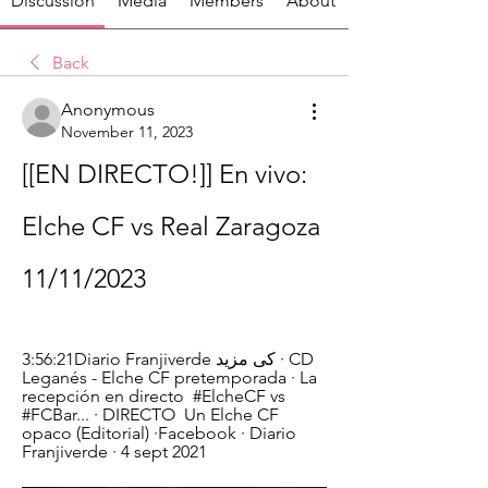
Discussion
Media
Members
About
Back
Anonymous
November 11, 2023
[[EN DIRECTO!]] En vivo: 
Elche CF vs Real Zaragoza 
11/11/2023
3:56:21Diario Franjiverde کی مزید · CD 
Leganés - Elche CF pretemporada · La 
recepción en directo  #ElcheCF vs 
#FCBar... · DIRECTO  Un Elche CF 
opaco (Editorial) ·Facebook · Diario 
Franjiverde · 4 sept 2021