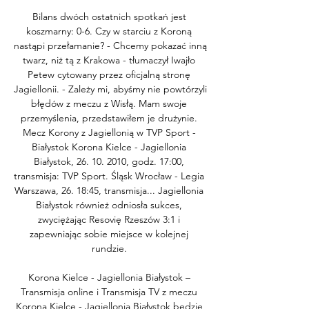
Bilans dwóch ostatnich spotkań jest 
koszmarny: 0-6. Czy w starciu z Koroną 
nastąpi przełamanie? - Chcemy pokazać inną 
twarz, niż tą z Krakowa - tłumaczył Iwajło 
Petew cytowany przez oficjalną stronę 
Jagiellonii. - Zależy mi, abyśmy nie powtórzyli 
błędów z meczu z Wisłą. Mam swoje 
przemyślenia, przedstawiłem je drużynie. 
Mecz Korony z Jagiellonią w TVP Sport - 
Białystok Korona Kielce - Jagiellonia 
Białystok, 26. 10. 2010, godz. 17:00, 
transmisja: TVP Sport. Śląsk Wrocław - Legia 
Warszawa, 26. 18:45, transmisja... Jagiellonia 
Białystok również odniosła sukces, 
zwyciężając Resovię Rzeszów 3:1 i 
zapewniając sobie miejsce w kolejnej 
rundzie. 

Korona Kielce - Jagiellonia Białystok – 
Transmisja online i Transmisja TV z meczu 
Korona Kielce - Jagiellonia Białystok będzie 