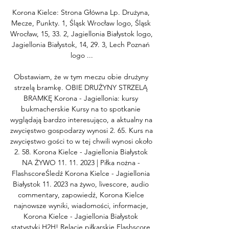
Korona Kielce: Strona Główna Lp. Drużyna, 
Mecze, Punkty. 1, Śląsk Wrocław logo, Śląsk 
Wrocław, 15, 33. 2, Jagiellonia Białystok logo, 
Jagiellonia Białystok, 14, 29. 3, Lech Poznań 
logo ...

Obstawiam, że w tym meczu obie drużyny 
strzelą bramkę. OBIE DRUŻYNY STRZELĄ 
BRAMKĘ Korona - Jagiellonia: kursy 
bukmacherskie Kursy na to spotkanie 
wyglądają bardzo interesująco, a aktualny na 
zwycięstwo gospodarzy wynosi 2. 65. Kurs na 
zwycięstwo gości to w tej chwili wynosi około 
2. 58. Korona Kielce - Jagiellonia Białystok 
NA ŻYWO 11. 11. 2023 | Piłka nożna - 
FlashscoreŚledź Korona Kielce - Jagiellonia 
Białystok 11. 2023 na żywo, livescore, audio 
commentary, zapowiedź, Korona Kielce 
najnowsze wyniki, wiadomości, informacje, 
Korona Kielce - Jagiellonia Białystok 
statystyki H2H! Relacje piłkarskie Flashscore 