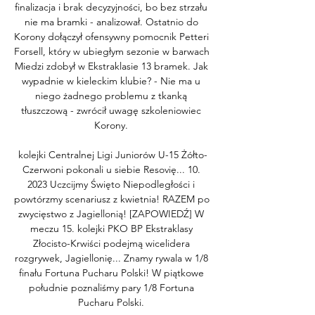
finalizacja i brak decyzyjności, bo bez strzału 
nie ma bramki - analizował. Ostatnio do 
Korony dołączył ofensywny pomocnik Petteri 
Forsell, który w ubiegłym sezonie w barwach 
Miedzi zdobył w Ekstraklasie 13 bramek. Jak 
wypadnie w kieleckim klubie? - Nie ma u 
niego żadnego problemu z tkanką 
tłuszczową - zwrócił uwagę szkoleniowiec 
Korony. 

kolejki Centralnej Ligi Juniorów U-15 Żółto-
Czerwoni pokonali u siebie Resovię... 10. 
2023 Uczcijmy Święto Niepodległości i 
powtórzmy scenariusz z kwietnia! RAZEM po 
zwycięstwo z Jagiellonią! [ZAPOWIEDŹ] W 
meczu 15. kolejki PKO BP Ekstraklasy 
Złocisto-Krwiści podejmą wicelidera 
rozgrywek, Jagiellonię... Znamy rywala w 1/8 
finału Fortuna Pucharu Polski! W piątkowe 
południe poznaliśmy pary 1/8 Fortuna 
Pucharu Polski. 
