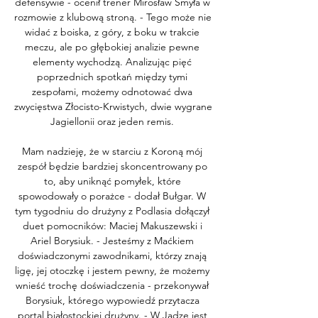
defensywie - ocenił trener Mirosław Smyła w 
rozmowie z klubową stroną. - Tego może nie 
widać z boiska, z góry, z boku w trakcie 
meczu, ale po głębokiej analizie pewne 
elementy wychodzą. Analizując pięć 
poprzednich spotkań między tymi 
zespołami, możemy odnotować dwa 
zwycięstwa Złocisto-Krwistych, dwie wygrane 
Jagiellonii oraz jeden remis. 

Mam nadzieję, że w starciu z Koroną mój 
zespół będzie bardziej skoncentrowany po 
to, aby uniknąć pomyłek, które 
spowodowały o porażce - dodał Bułgar. W 
tym tygodniu do drużyny z Podlasia dołączył 
duet pomocników: Maciej Makuszewski i 
Ariel Borysiuk. - Jesteśmy z Maćkiem 
doświadczonymi zawodnikami, którzy znają 
ligę, jej otoczkę i jestem pewny, że możemy 
wnieść trochę doświadczenia - przekonywał 
Borysiuk, którego wypowiedź przytacza 
portal białostockiej drużyny. - W Jadze jest 