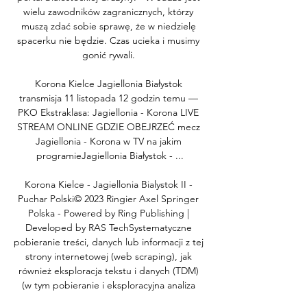
wielu zawodników zagranicznych, którzy 
muszą zdać sobie sprawę, że w niedzielę 
spacerku nie będzie. Czas ucieka i musimy 
gonić rywali. 

Korona Kielce Jagiellonia Białystok 
transmisja 11 listopada 12 godzin temu — 
PKO Ekstraklasa: Jagiellonia - Korona LIVE 
STREAM ONLINE GDZIE OBEJRZEĆ mecz 
Jagiellonia - Korona w TV na jakim 
programieJagiellonia Białystok - ...

Korona Kielce - Jagiellonia Bialystok II - 
Puchar Polski© 2023 Ringier Axel Springer 
Polska - Powered by Ring Publishing | 
Developed by RAS TechSystematyczne 
pobieranie treści, danych lub informacji z tej 
strony internetowej (web scraping), jak 
również eksploracja tekstu i danych (TDM) 
(w tym pobieranie i eksploracyjna analiza 
danych, indeksowanie stron internetowych, 