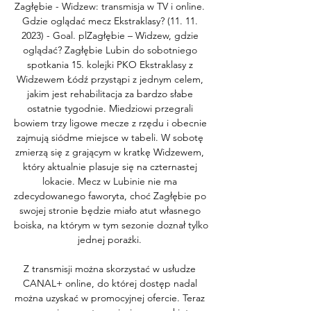
Zagłębie - Widzew: transmisja w TV i online. 
Gdzie oglądać mecz Ekstraklasy? (11. 11. 
2023) - Goal. plZagłębie – Widzew, gdzie 
oglądać? Zagłębie Lubin do sobotniego 
spotkania 15. kolejki PKO Ekstraklasy z 
Widzewem Łódź przystąpi z jednym celem, 
jakim jest rehabilitacja za bardzo słabe 
ostatnie tygodnie. Miedziowi przegrali 
bowiem trzy ligowe mecze z rzędu i obecnie 
zajmują siódme miejsce w tabeli. W sobotę 
zmierzą się z grającym w kratkę Widzewem, 
który aktualnie plasuje się na czternastej 
lokacie. Mecz w Lubinie nie ma 
zdecydowanego faworyta, choć Zagłębie po 
swojej stronie będzie miało atut własnego 
boiska, na którym w tym sezonie doznał tylko 
jednej porażki. 

Z transmisji można skorzystać w usłudze 
CANAL+ online, do której dostęp nadal 
można uzyskać w promocyjnej ofercie. Teraz 