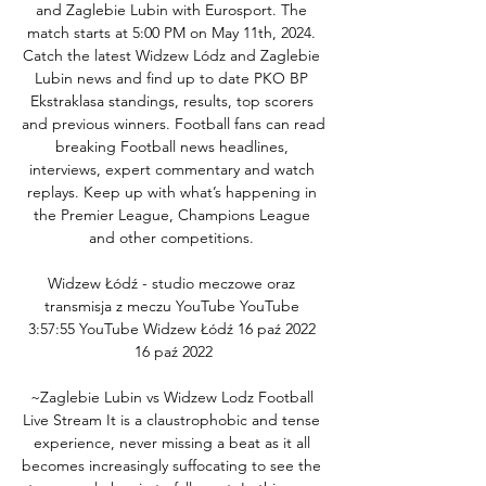
and Zaglebie Lubin with Eurosport. The 
match starts at 5:00 PM on May 11th, 2024. 
Catch the latest Widzew Lódz and Zaglebie 
Lubin news and find up to date PKO BP 
Ekstraklasa standings, results, top scorers 
and previous winners. Football fans can read 
breaking Football news headlines, 
interviews, expert commentary and watch 
replays. Keep up with what’s happening in 
the Premier League, Champions League 
and other competitions. 

Widzew Łódź - studio meczowe oraz 
transmisja z meczu YouTube YouTube 
3:57:55 YouTube Widzew Łódź 16 paź 2022 
16 paź 2022

~Zaglebie Lubin vs Widzew Lodz Football 
Live Stream It is a claustrophobic and tense 
experience, never missing a beat as it all 
becomes increasingly suffocating to see the 