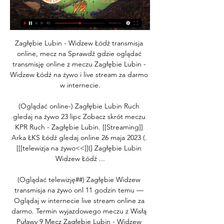
Zagłębie Lubin - Widzew Łódź transmisja 
online, mecz na Sprawdź gdzie oglądać 
transmisję online z meczu Zagłębie Lubin - 
Widzew Łódź na żywo i live stream za darmo 
w internecie.

(Oglądać online-) Zagłębie Lubin Ruch 
gledaj na żywo 23 lipc Zobacz skrót meczu 
KPR Ruch - Zagłębie Lubin. [[Streaming]] 
Arka ŁKS Łódź gledaj online 26 maja 2023 (. 
[[[telewizja na żywo<<]](] Zagłębie Lubin 
Widzew Łódź ...

(Oglądać telewizję##) Zagłębie Widzew 
transmisja na żywo onl 11 godzin temu — 
Oglądaj w internecie live stream online za 
darmo. Termin wyjazdowego meczu z Wisłą 
Puławy 9 Mecz Zagłębie Lubin - Widzew 