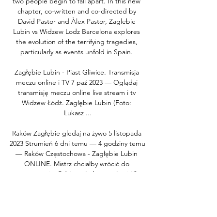
two people begin to fall apart. In this new 
chapter, co-written and co-directed by 
David Pastor and Àlex Pastor, Zaglebie 
Lubin vs Widzew Lodz Barcelona explores 
the evolution of the terrifying tragedies, 
particularly as events unfold in Spain. 

Zagłębie Lubin - Piast Gliwice. Transmisja 
meczu online i TV 7 paź 2023 — Oglądaj 
transmisję meczu online live stream i tv 
Widzew Łódź. Zagłębie Lubin (Foto: 
Lukasz ...

Raków Zagłębie gledaj na żywo 5 listopada 
2023 Strumień 6 dni temu — 4 godziny temu 
— Raków Częstochowa - Zagłębie Lubin 
ONLINE. Mistrz chciałby wrócić do 
wygrywania. Gdzie oglądać w telewizji?

Jednocześnie nie odbierają na to szans 
gościom z Łodzi. Zagłębie Lubin Widzew 
Łódź Kursy mogą ulec zmianie. Aktualizacja z 