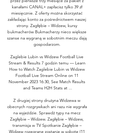
przez pierwsze trzy miesiące za pakiet z 
kanałami CANAL+ zapłacisz tylko 39 zł 
miesięcznie. Z oferty można skorzystać 
zakładając konto za pośrednictwem naszej 
strony. Zagłębie – Widzew, kursy 
bukmacherów Bukmacherzy nieco większe 
szanse na wygraną w sobotnim meczu dają 
gospodarzom. 

Zaglebie Lubin vs Widzew Football Live 
Stream & Results 7 godzin temu — Learn 
How to Watch Zaglebie Lubin vs Widzew 
Football Live Stream Online on 11 
November 2023 16:30, See Match Results 
and Teams H2H Stats at ...

Z drugiej strony drużyna Widzewa w 
obecnych rozgrywkach ani razu nie wygrała 
na wyjeździe. Sprawdź typy na mecz 
Zagłębie – Widzew. Zagłębie – Widzew, 
transmisja w TV Spotkanie Zagłębie – 
Widzew rozegrane zostanie w sobotę (11 