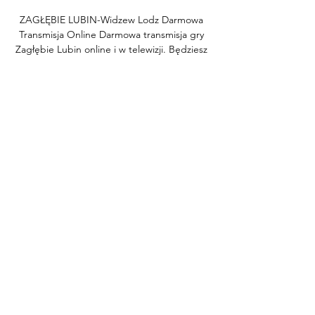
ZAGŁĘBIE LUBIN-Widzew Lodz Darmowa 
Transmisja Online Darmowa transmisja gry 
Zagłębie Lubin online i w telewizji. Będziesz 
zaskoczony... przebieg: widzew łódź – 
zagłębie lubin. "powrot" "canal+". oliwier 
slawinski.

Zagłębie Widzew gledaj na żywo 11 
listopada 2023 13 godzin temu — Transmisja 
na żywo Wisła Puławy - Widzew Łódź. 
Oglądaj w internecie live stream online za 
darmo. Termin wyjazdowego meczu z Wisłą 
Puławy 9 ...

Pogoń Siedlce – Zagłębie II Lubin. Piłka 
nożna, 2. liga, 14 23 paź 2023 — Spróbuje 
zatrzymać Widzew. fot. TVP Maciej Rafalski. 
Najnowsze. Polska Hokej na lodzie, Polska – 
Litwa: transmisja na żywo w tv i online,.
