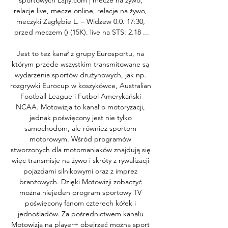
sportowych Lajfy.com | mecze na żywo, 
relacje live, mecze online, relacje na żywo, 
meczyki Zagłębie L. – Widzew 0:0. 17:30, 
przed meczem () (15K). live na STS: 2.18 ...

Jest to też kanał z grupy Eurosportu, na 
którym przede wszystkim transmitowane są 
wydarzenia sportów drużynowych, jak np. 
rozgrywki Eurocup w koszykówce, Australian 
Football League i Futbol Amerykański 
NCAA. Motowizja to kanał o motoryzacji, 
jednak poświęcony jest nie tylko 
samochodom, ale również sportom 
motorowym. Wśród programów 
stworzonych dla motomaniaków znajdują się 
więc transmisje na żywo i skróty z rywalizacji 
pojazdami silnikowymi oraz z imprez 
branżowych. Dzięki Motowizji zobaczyć 
można niejeden program sportowy TV 
poświęcony fanom czterech kółek i 
jednośladów. Za pośrednictwem kanału 
Motowizja na player+ obejrzeć można sport 