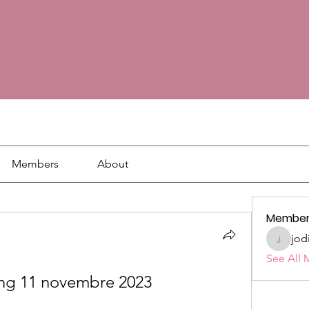
Members
About
Member
jod
jodie18
See All 
ing 11 novembre 2023