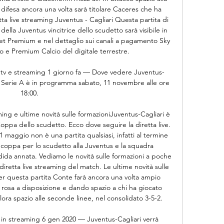
difesa ancora una volta sarà titolare Caceres che ha 
ta live streaming Juventus - Cagliari Questa partita di 
ella Juventus vincitrice dello scudetto sarà visibile in 
set Premium e nel dettaglio sui canali a pagamento Sky 
o e Premium Calcio del digitale terrestre. 

 tv e streaming 1 giorno fa — Dove vedere Juventus-
 di Serie A è in programma sabato, 11 novembre alle ore 
18:00.

ming e ultime novità sulle formazioniJuventus-Cagliari è 
Coppa dello scudetto. Ecco dove seguire la diretta live. 
1 maggio non è una partita qualsiasi, infatti al termine 
coppa per lo scudetto alla Juventus e la squadra 
ida annata. Vediamo le novità sulle formazioni a poche 
diretta live streaming del match. Le ultime novità sulle 
er questa partita Conte farà ancora una volta ampio 
 rosa a disposizione e dando spazio a chi ha giocato 
ora spazio alle seconde linee, nel consolidato 3-5-2. 

e in streaming 6 gen 2020 — Juventus-Cagliari verrà 