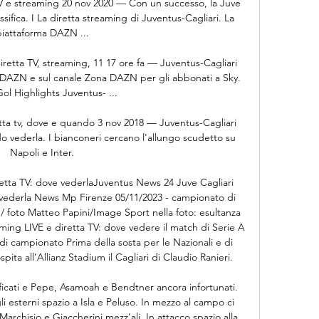
V e streaming 20 nov 2020 — Con un successo, la Juve 
ssifica. I La diretta streaming di Juventus-Cagliari. La 
piattaforma DAZN ...

retta TV, streaming, 11 17 ore fa — Juventus-Cagliari 
su DAZN e sul canale Zona DAZN per gli abbonati a Sky. 
ol Highlights Juventus- ...

tta tv, dove e quando 3 nov 2018 — Juventus-Cagliari 
o vederla. I bianconeri cercano l'allungo scudetto su 
Napoli e Inter.

retta TV: dove vederlaJuventus News 24 Juve Cagliari 
 vederla News Mp Firenze 05/11/2023 - campionato di 
 / foto Matteo Papini/Image Sport nella foto: esultanza 
aming LIVE e diretta TV: dove vedere il match di Serie A 
di campionato Prima della sosta per le Nazionali e di 
pita all’Allianz Stadium il Cagliari di Claudio Ranieri. 

ficati e Pepe, Asamoah e Bendtner ancora infortunati. 
i esterni spazio a Isla e Peluso. In mezzo al campo ci 
Marchisio e Giaccherini mezz'ali. In attacco spazio alla 