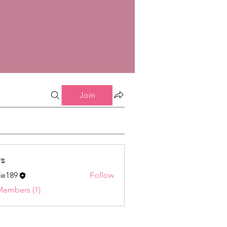
Join
s
ie189
Follow
9
Members (1)