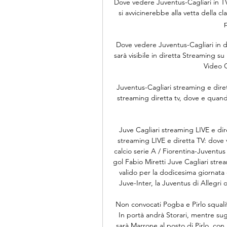
Dove vedere Juventus-Cagliari in T
si avvicinerebbe alla vetta della cla
Dove vedere Juventus-Cagliari in di
sarà visibile in diretta Streaming 
Video G
Juventus-Cagliari streaming e dire
streaming diretta tv, dove e quand
Juve Cagliari streaming LIVE e di
streaming LIVE e diretta TV: dove
calcio serie A / Fiorentina-Juventus
gol Fabio Miretti Juve Cagliari stre
valido per la dodicesima giornata 
Juve-Inter, la Juventus di Allegri os
Non convocati Pogba e Pirlo squali
In portà andrà Storari, mentre sugl
sarà Marrone al posto di Pirlo, con 