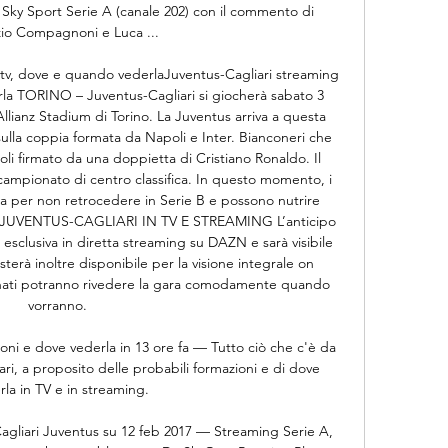
 Sky Sport Serie A (canale 202) con il commento di 
io Compagnoni e Luca ...

 tv, dove e quando vederlaJuventus-Cagliari streaming 
rla TORINO – Juventus-Cagliari si giocherà sabato 3 
Allianz Stadium di Torino. La Juventus arriva a questa 
sulla coppia formata da Napoli e Inter. Bianconeri che 
i firmato da una doppietta di Cristiano Ronaldo. Il 
campionato di centro classifica. In questo momento, i 
tta per non retrocedere in Serie B e possono nutrire 
 JUVENTUS-CAGLIARI IN TV E STREAMING L’anticipo 
esclusiva in diretta streaming su DAZN e sarà visibile 
esterà inoltre disponibile per la visione integrale on 
onati potranno rivedere la gara comodamente quando 
vorranno. 

oni e dove vederla in 13 ore fa — Tutto ciò che c'è da 
ari, a proposito delle probabili formazioni e di dove 
la in TV e in streaming.

gliari Juventus su 12 feb 2017 — Streaming Serie A, 