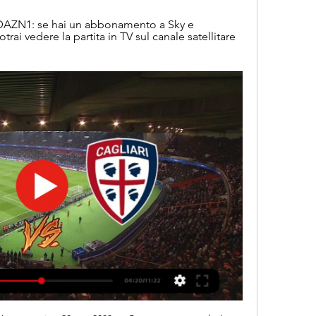
e DAZN1: se hai un abbonamento a Sky e 
rai vedere la partita in TV sul canale satellitare 