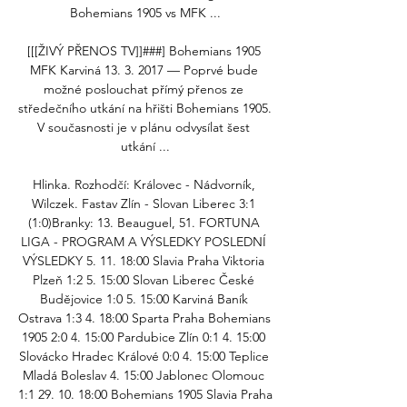
Bohemians 1905 vs MFK ...

[[[ŽIVÝ PŘENOS TV]]###] Bohemians 1905 
MFK Karviná 13. 3. 2017 — Poprvé bude 
možné poslouchat přímý přenos ze 
středečního utkání na hřišti Bohemians 1905. 
V současnosti je v plánu odvysílat šest 
utkání ...

Hlinka. Rozhodčí: Královec - Nádvorník, 
Wilczek. Fastav Zlín - Slovan Liberec 3:1 
(1:0)Branky: 13. Beauguel, 51. FORTUNA 
LIGA - PROGRAM A VÝSLEDKY POSLEDNÍ 
VÝSLEDKY 5. 11. 18:00 Slavia Praha Viktoria 
Plzeň 1:2 5. 15:00 Slovan Liberec České 
Budějovice 1:0 5. 15:00 Karviná Baník 
Ostrava 1:3 4. 18:00 Sparta Praha Bohemians 
1905 2:0 4. 15:00 Pardubice Zlín 0:1 4. 15:00 
Slovácko Hradec Králové 0:0 4. 15:00 Teplice 
Mladá Boleslav 4. 15:00 Jablonec Olomouc 
1:1 29. 10. 18:00 Bohemians 1905 Slavia Praha 