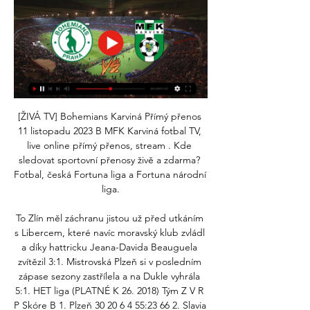
[ŽIVÁ TV] Bohemians Karviná Přímý přenos 
11 listopadu 2023 B MFK Karviná fotbal TV, 
live online přímý přenos, stream . Kde 
sledovat sportovní přenosy živě a zdarma? 
Fotbal, česká Fortuna liga a Fortuna národní 
liga.

To Zlín měl záchranu jistou už před utkáním 
s Libercem, které navíc moravský klub zvládl 
a díky hattricku Jeana-Davida Beauguela 
zvítězil 3:1. Mistrovská Plzeň si v posledním 
zápase sezony zastřílela a na Dukle vyhrála 
5:1. HET liga (PLATNÉ K 26. 2018) Tým Z V R 
P Skóre B 1. Plzeň 30 20 6 4 55:23 66 2. Slavia 