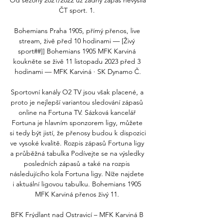
Od sezony 2021/2022 už žádný zápas nevysílá 
ČT sport. 1. 

Bohemians Praha 1905, přímý přenos, live 
stream, živě před 10 hodinami — [Živý 
sport##]] Bohemians 1905 MFK Karviná 
koukněte se živě 11 listopadu 2023 před 3 
hodinami — MFK Karviná · SK Dynamo Č.

Sportovní kanály O2 TV jsou však placené, a 
proto je nejlepší variantou sledování zápasů 
online na Fortuna TV. Sázková kancelář 
Fortuna je hlavním sponzorem ligy, můžete 
si tedy být jistí, že přenosy budou k dispozici 
ve vysoké kvalitě. Rozpis zápasů Fortuna ligy 
a průběžná tabulka Podívejte se na výsledky 
posledních zápasů a také na rozpis 
následujícího kola Fortuna ligy. Níže najdete 
i aktuální ligovou tabulku. Bohemians 1905 
MFK Karviná přenos živý 11. 

BFK Frýdlant nad Ostravicí – MFK Karviná B 