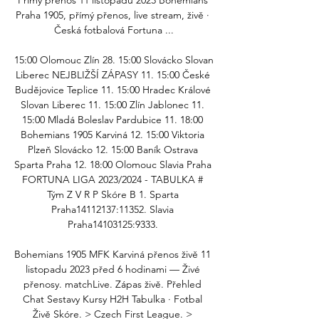
Přímý přenos 11 listopadu 2023 Bohemians 
Praha 1905, přímý přenos, live stream, živě · 
Česká fotbalová Fortuna ...

15:00 Olomouc Zlín 28. 15:00 Slovácko Slovan 
Liberec NEJBLIŽŠÍ ZÁPASY 11. 15:00 České 
Budějovice Teplice 11. 15:00 Hradec Králové 
Slovan Liberec 11. 15:00 Zlín Jablonec 11. 
15:00 Mladá Boleslav Pardubice 11. 18:00 
Bohemians 1905 Karviná 12. 15:00 Viktoria 
Plzeň Slovácko 12. 15:00 Baník Ostrava 
Sparta Praha 12. 18:00 Olomouc Slavia Praha 
FORTUNA LIGA 2023/2024 - TABULKA # 
Tým Z V R P Skóre B 1. Sparta 
Praha14112137:11352. Slavia 
Praha14103125:9333. 

Bohemians 1905 MFK Karviná přenos živě 11 
listopadu 2023 před 6 hodinami — Živé 
přenosy. matchLive. Zápas živě. Přehled 
Chat Sestavy Kursy H2H Tabulka · Fotbal 
Živě Skóre. > Czech First League. > 