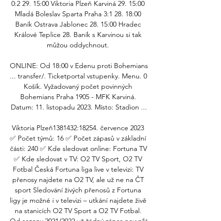
0:2 29. 15:00 Viktoria Plzeň Karviná 29. 15:00 
Mladá Boleslav Sparta Praha 3:1 28. 18:00 
Baník Ostrava Jablonec 28. 15:00 Hradec 
Králové Teplice 28. Baník s Karvinou si tak 
můžou oddychnout. 

ONLINE: Od 18:00 v Edenu proti Bohemians 
... transfer/. Ticketportal vstupenky. Menu. 0 
Košík. Vyžadovaný počet povinných 
Bohemians Praha 1905 - MFK Karviná. 
Datum: 11. listopadu 2023. Místo: Stadion ...

Viktoria Plzeň1381432:18254. července 2023 
✅ Počet týmů: 16 ✅ Počet zápasů v základní 
části: 240 ✅ Kde sledovat online: Fortuna TV 
✅ Kde sledovat v TV: O2 TV Sport, O2 TV 
Fotbal Česká Fortuna liga live v televizi: TV 
přenosy najdete na O2 TV, ale už ne na ČT 
sport Sledování živých přenosů z Fortuna 
ligy je možné i v televizi – utkání najdete živě 
na stanicích O2 TV Sport a O2 TV Fotbal. 