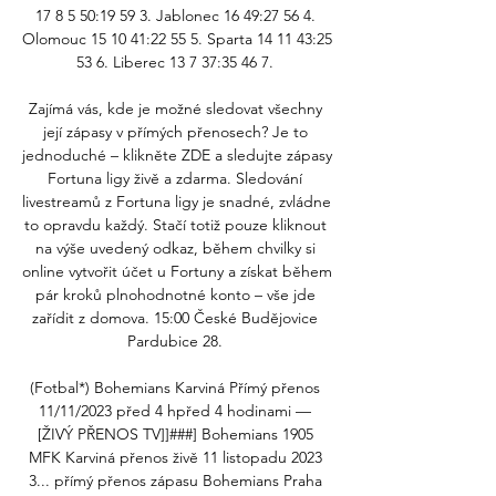
17 8 5 50:19 59 3. Jablonec 16 49:27 56 4. 
Olomouc 15 10 41:22 55 5. Sparta 14 11 43:25 
53 6. Liberec 13 7 37:35 46 7. 

Zajímá vás, kde je možné sledovat všechny 
její zápasy v přímých přenosech? Je to 
jednoduché – klikněte ZDE a sledujte zápasy 
Fortuna ligy živě a zdarma. Sledování 
livestreamů z Fortuna ligy je snadné, zvládne 
to opravdu každý. Stačí totiž pouze kliknout 
na výše uvedený odkaz, během chvilky si 
online vytvořit účet u Fortuny a získat během 
pár kroků plnohodnotné konto – vše jde 
zařídit z domova. 15:00 České Budějovice 
Pardubice 28. 

(Fotbal*) Bohemians Karviná Přímý přenos 
11/11/2023 před 4 hpřed 4 hodinami — 
[ŽIVÝ PŘENOS TV]]###] Bohemians 1905 
MFK Karviná přenos živě 11 listopadu 2023 
3... přímý přenos zápasu Bohemians Praha 