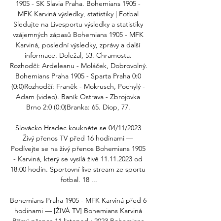
1905 - SK Slavia Praha. Bohemians 1905 - 
MFK Karviná výsledky, statistiky | Fotbal 
Sledujte na Livesportu výsledky a statistiky 
vzájemných zápasů Bohemians 1905 - MFK 
Karviná, poslední výsledky, zprávy a další 
informace. Doležal, 53. Chramosta. 
Rozhodčí: Ardeleanu - Moláček, Dobrovolný. 
Bohemians Praha 1905 - Sparta Praha 0:0 
(0:0)Rozhodčí: Franěk - Mokrusch, Pochylý - 
Adam (video). Baník Ostrava - Zbrojovka 
Brno 2:0 (0:0)Branka: 65. Diop, 77. 

Slovácko Hradec koukněte se 04/11/2023 
Živý přenos TV před 16 hodinami — 
Podívejte se na živý přenos Bohemians 1905 
- Karviná, který se vysílá živě 11.11.2023 od 
18:00 hodin. Sportovní live stream ze sportu 
fotbal. 18 ...

Bohemians Praha 1905 - MFK Karviná před 6 
hodinami — [ŽIVÁ TV] Bohemians Karviná 