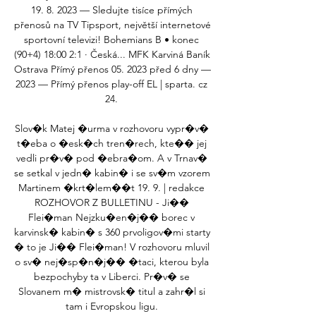
19. 8. 2023 — Sledujte tisíce přímých 
přenosů na TV Tipsport, největší internetové 
sportovní televizi! Bohemians B • konec 
(90+4) 18:00 2:1 · Česká... MFK Karviná Baník 
Ostrava Přímý přenos 05. 2023 před 6 dny — 
2023 — Přímý přenos play-off EL | sparta. cz 
24. 

Slov�k Matej �urma v rozhovoru vypr�v� 
t�eba o �esk�ch tren�rech, kte�� jej 
vedli pr�v� pod �ebra�om. A v Trnav� 
se setkal v jedn� kabin� i se sv�m vzorem 
Martinem �krt�lem��t 19. 9. | redakce 
ROZHOVOR Z BULLETINU - Ji�� 
Flei�man Nejzku�en�j�� borec v 
karvinsk� kabin� s 360 prvoligov�mi starty 
� to je Ji�� Flei�man! V rozhovoru mluvil 
o sv� nej�sp�n�j�� �taci, kterou byla 
bezpochyby ta v Liberci. Pr�v� se 
Slovanem m� mistrovsk� titul a zahr�l si 
tam i Evropskou ligu. 
