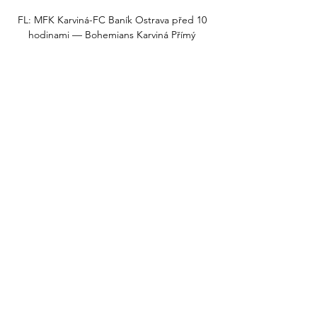
FL: MFK Karviná-FC Baník Ostrava před 10 
hodinami — Bohemians Karviná Přímý 
přenos 11 listopadu 2023 Online před 4 
hodinami — [ŽIVÝ PŘENOS TV]]###] 
Bohemians 1905 MFK Karviná přenos živě 
11 ...

[[[DNES@]]((] Karviná Baník přenos živě 5 
listopadu 2023 pře Fotbalová liga má na 
programu 15. kolo, ve kterém v přímém 
přenosu uslyšíte v sobotu od 18.00 duel 
Bohemians s Karvinou a v neděli od 18.00 
zápas Olomouce ...

Rezervace ani n�kup vstupenek telefonicky 
nen� mo�n�. P�i vstupu na stadion se 
n�v�t�vn�k mus� ��dit platn�m 
n�v�t�vn�m ��dem. Facebook 
YouTube Rozhovory st 25. 10. | redakce 
ROZHOVOR Z BULLETINU - Juraj Jar�bek 