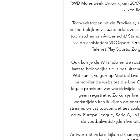
RWD Molenbeek Union kijken 28/09/2
kijken l
Topwedstrijden uit de Eredivisie, z
online bekijken via aanbieders zoals
topmatches van Anderlecht/ Standar
via de aanbieders VOOsport, Oran
Telenet Play Sports. Zo g
Ook kun je de WiFi hub en de route
laatste belangrijke tip is het uits
Wat kan ik volgen op Voetbal Live
verschillende websites die Live 
legale providers van wereldwijde liv
geen registratie. Zo kun je live 
wedstrijden kan ik kijken op Voet
streams omvat topcompetities zoals
op tv, Europa League, Serie A, La 
de voetbalwedstrijden live uit
Antwerp Standard kijken streaming