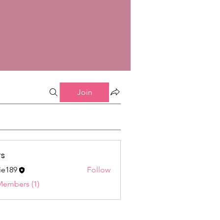
Join
s
ie189
Follow
9
Members (1)