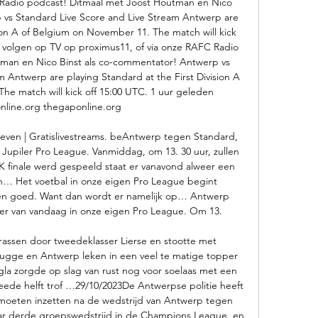
 Radio podcast! Ditmaal met Joost Houtman en Nico 
 vs Standard Live Score and Live Stream Antwerp are 
sion A of Belgium on November 11. The match will kick 
e volgen op TV op proximus11, of via onze RAFC Radio 
man en Nico Binst als co-commentator! Antwerp vs 
 Antwerp are playing Standard at the First Division A 
e match will kick off 15:00 UTC. 1 uur geleden 
nline.org thegaponline.org

ven | Gratislivestreams. beAntwerp tegen Standard, 
 Jupiler Pro League. Vanmiddag, om 13. 30 uur, zullen 
finale werd gespeeld staat er vanavond alweer een 
n… Het voetbal in onze eigen Pro League begint 
en goed. Want dan wordt er namelijk op… Antwerp 
er van vandaag in onze eigen Pro League. Om 13. 

rrassen door tweedeklasser Lierse en stootte met 
ugge en Antwerp leken in een veel te matige topper 
la zorgde op slag van rust nog voor soelaas met een 
ede helft trof …29/10/2023De Antwerpse politie heeft 
eten inzetten na de wedstrijd van Antwerp tegen 
ar derde groepswedstrijd in de Champions League, en 