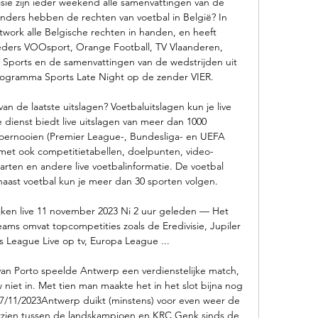
ie zijn ieder weekend alle samenvattingen van de 
zenders hebben de rechten van voetbal in België? In 
twork alle Belgische rechten in handen, en heeft 
ers VOOsport, Orange Football, TV Vlaanderen, 
y Sports en de samenvattingen van de wedstrijden uit 
ogramma Sports Late Night op de zender VIER. 

an de laatste uitslagen? Voetbaluitslagen kun je live 
 dienst biedt live uitslagen van meer dan 1000 
toernooien (Premier League-, Bundesliga- en UEFA 
et ook competitietabellen, doelpunten, video-
ten en andere live voetbalinformatie. De voetbal 
 naast voetbal kun je meer dan 30 sporten volgen. 

jken live 11 november 2023 Ni 2 uur geleden — Het 
eams omvat topcompetities zoals de Eredivisie, Jupiler 
League Live op tv, Europa League ...

n Porto speelde Antwerp een verdienstelijke match, 
iet in. Met tien man maakte het in het slot bijna nog 
…07/11/2023Antwerp duikt (minstens) voor even weer de 
erzien tussen de landskampioen en KRC Genk sinds de 