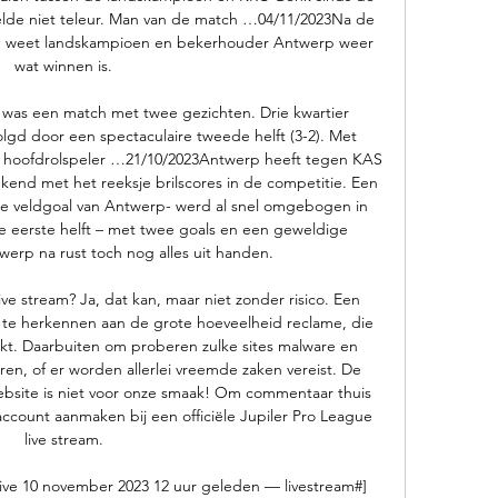
telde niet teleur. Man van de match …04/11/2023Na de 
n weet landskampioen en bekerhouder Antwerp weer 
wat winnen is. 

was een match met twee gezichten. Drie kwartier 
gd door een spectaculaire tweede helft (3-2). Met 
s hoofdrolspeler …21/10/2023Antwerp heeft tegen KAS 
nd met het reeksje brilscores in de competitie. Een 
de veldgoal van Antwerp- werd al snel omgebogen in 
 eerste helft – met twee goals en een geweldige 
erp na rust toch nog alles uit handen. 

live stream? Ja, dat kan, maar niet zonder risico. Een 
is te herkennen aan de grote hoeveelheid reclame, die 
lakt. Daarbuiten om proberen zulke sites malware en 
ren, of er worden allerlei vreemde zaken vereist. De 
ebsite is niet voor onze smaak! Om commentaar thuis 
account aanmaken bij een officiële Jupiler Pro League 
live stream. 

 live 10 november 2023 12 uur geleden — livestream#] 