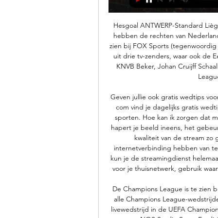
Hesgoal ANTWERP-Standard Liège.
hebben de rechten van Nederlands 
zien bij FOX Sports (tegenwoordig
uit drie tv-zenders, waar ook de E
KNVB Beker, Johan Cruijff Schaal
League
Geven jullie ook gratis wedtips vo
com vind je dagelijks gratis wedt
sporten. Hoe kan ik zorgen dat m
hapert je beeld ineens, het gebeur
kwaliteit van de stream zo 
internetverbinding hebben van ten
kun je de streamingdienst helemaal
voor je thuisnetwerk, gebruik waar 
De Champions League is te zien bij
alle Champions League-wedstrijden
livewedstrijd in de UEFA Champio