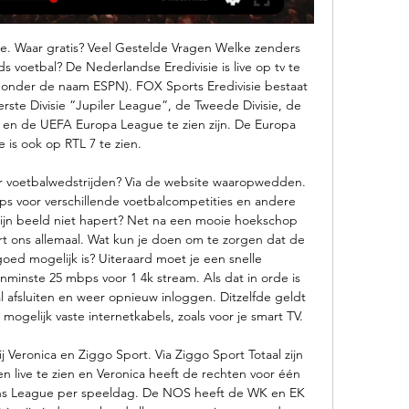
 Waar gratis? Veel Gestelde Vragen Welke zenders 
voetbal? De Nederlandse Eredivisie is live op tv te 
 onder de naam ESPN). FOX Sports Eredivisie bestaat 
erste Divisie “Jupiler League”, de Tweede Divisie, de 
 en de UEFA Europa League te zien zijn. De Europa 
 is ook op RTL 7 te zien. 

or voetbalwedstrijden? Via de website waaropwedden. 
ips voor verschillende voetbalcompetities en andere 
ijn beeld niet hapert? Net na een mooie hoekschop 
t ons allemaal. Wat kun je doen om te zorgen dat de 
goed mogelijk is? Uiteraard moet je een snelle 
minste 25 mbps voor 1 4k stream. Als dat in orde is 
 afsluiten en weer opnieuw inloggen. Ditzelfde geldt 
mogelijk vaste internetkabels, zoals voor je smart TV. 

 Veronica en Ziggo Sport. Via Ziggo Sport Totaal zijn 
 live te zien en Veronica heeft de rechten voor één 
ns League per speeldag. De NOS heeft de WK en EK 