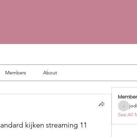
Members
About
Member
jod
jodie18
See All 
tandard kijken streaming 11 