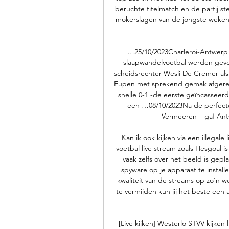
beruchte titelmatch en de partij s
mokerslagen van de jongste weke
…25/10/2023Charleroi-Antwerp 
slaapwandelvoetbal werden gevol
scheidsrechter Wesli De Cremer al
Eupen met sprekend gemak afgereke
snelle 0-1 -de eerste geïncasseer
een …08/10/2023Na de perfecte
Vermeeren – gaf Antw
Kan ik ook kijken via een illegale 
voetbal live stream zoals Hesgoal 
vaak zelfs over het beeld is gep
spyware op je apparaat te installe
kwaliteit van de streams op zo'n w
te vermijden kun jij het beste een 
[Live kijken] Westerlo STVV kijken