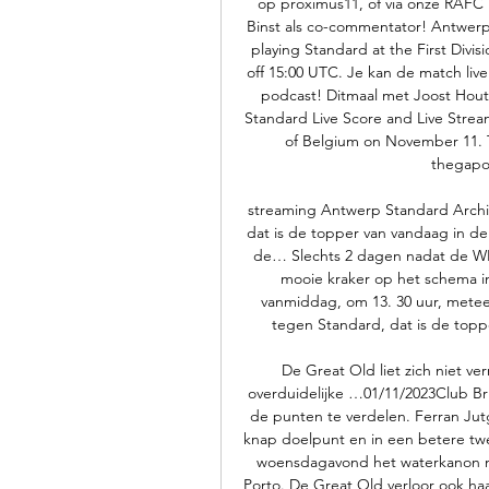
op proximus11, of via onze RAFC
Binst als co-commentator! Antwerp
playing Standard at the First Divi
off 15:00 UTC. Je kan de match liv
podcast! Ditmaal met Joost Hout
Standard Live Score and Live Stream
of Belgium on November 11. Th
thegapo
streaming Antwerp Standard Archie
dat is de topper van vandaag in de
de… Slechts 2 dagen nadat de WK 
mooie kraker op het schema i
vanmiddag, om 13. 30 uur, mete
tegen Standard, dat is de topp
De Great Old liet zich niet ve
overduidelijke …01/11/2023Club Br
de punten te verdelen. Ferran Jutg
knap doelpunt en in een betere twe
woensdagavond het waterkanon mo
Porto. De Great Old verloor ook ha