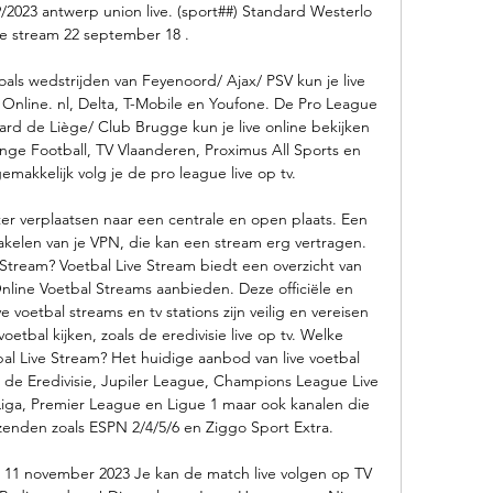
023 antwerp union live. (sport##) Standard Westerlo 
ive stream 22 september 18 .

oals wedstrijden van Feyenoord/ Ajax/ PSV kun je live 
 Online. nl, Delta, T-Mobile en Youfone. De Pro League 
d de Liège/ Club Brugge kun je live online bekijken 
ge Football, TV Vlaanderen, Proximus All Sports en 
emakkelijk volg je de pro league live op tv. 

r verplaatsen naar een centrale en open plaats. Een 
chakelen van je VPN, die kan een stream erg vertragen. 
 Stream? Voetbal Live Stream biedt een overzicht van 
Online Voetbal Streams aanbieden. Deze officiële en 
e voetbal streams en tv stations zijn veilig en vereisen 
voetbal kijken, zoals de eredivisie live op tv. Welke 
bal Live Stream? Het huidige aanbod van live voetbal 
 de Eredivisie, Jupiler League, Champions League Live 
Liga, Premier League en Ligue 1 maar ook kanalen die 
zenden zoals ESPN 2/4/5/6 en Ziggo Sport Extra. 

 11 november 2023 Je kan de match live volgen op TV 