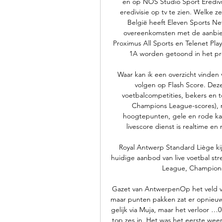
en op NOS Studio Sport Eredivis
eredivisie op tv te zien. Welke 
België heeft Eleven Sports Ne
overeenkomsten met de aanbied
Proximus All Sports en Telenet Pla
1A worden getoond in het pr
Waar kan ik een overzicht vinden v
volgen op Flash Score. Deze
voetbalcompetities, bekers en 
Champions League-scores), m
hoogtepunten, gele en rode kaar
livescore dienst is realtime en
Royal Antwerp Standard Liège ki
huidige aanbod van live voetbal str
League, Champions 
Gazet van AntwerpenOp het veld va
maar punten pakken zat er opnieuw n
gelijk via Muja, maar het verloor 
top zes in. Het was het eerste we