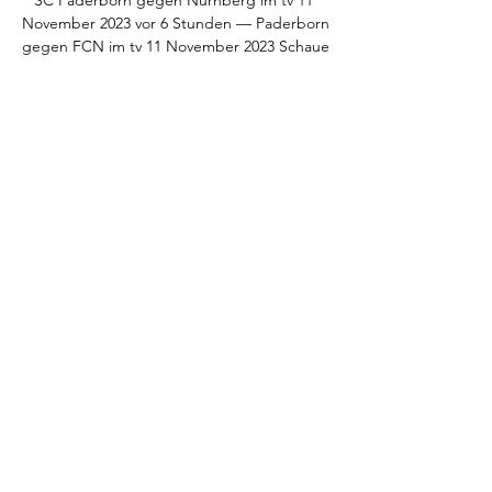
SC Paderborn gegen Nürnberg im tv 11 
November 2023 vor 6 Stunden — Paderborn 
gegen FCN im tv 11 November 2023 Schaue 
fern vor 51 Minuten — Heute live · 
Bundesliga · 2 FCN · 1. FC Nürnberg. 13:30. 
2:1 · 1:0 · SC ...

1. FC Nürnberg gegen SpVgg Greuther 
Fürth: 2. Bundesliga heute live im TV und 
StreamStartseiteSportFußballStand: 16. 09. 
2023, 05:10 UhrKommentareTeilenAm 6. 
Spieltag der 2. Bundesliga kommt es zum 
Duell 1. FC Nürnberg gegen SpVgg 
Greuther Fürth. So sehen Sie die Partie live 
im TV und Stream. Nürnberg – In der 2. 
Bundesliga steht der 6. Spieltag an und es 
kommt zum Franken-Derby zwischen dem 1. 
FC Nürnberg und der SpVgg Greuther 
Fürth. 

FanradioDas Reporter-Team kommentiert 
bereits seit 2005 (Oliver Luthardt, Dietmar 