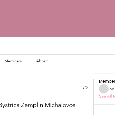
Members
About
Member
jod
jodie18
See All 
Bystrica Zemplín Michalovce 