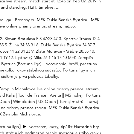
a live stream, match start at 12:45 on Feb 02, 2019 in 
 and standing, H2H, timeline, ...

a liga - Prenosy.eu MFK Dukla Banská Bystrica - MFK 
ive online priamy prenos, stream, naživo.

. Slovan Bratislava 5 3 47:23 47 3. Spartak Trnava 12 4 
5 5. Žilina 34:33 31 6. Dukla Banská Bystrica 34:37 7. 
vce 11 22:34 23 9. Zlaté Moravce - Vráble 28:35 10. 
31 19 12. Liptovský Mikuláš 1 15 17:40 MFK Zemplín 
ystrica (Fortuna liga) - porovnanie, hráči, prestupy 
iekoľko rokov stabilnou súčasťou Fortuna ligy a ich 
ieľom je prvá polovica tabuľky. 

mplín Michalovce live online priamy prenos, stream, 
 d´Italia | Tour de France | Vuelta || MS hokej | Fortuna 
Open | Wimbledon | US Open | Turnaj mistrů | Turnaj 
 na priamy prenos zápasu MFK Dukla Banská Bystrica - 
 Zemplín Michalovce. 

rtuna liga】▶️ livestream, kurzy, tip18+ Hazardné hry 
ch strát a ich nadmerné hranie spôsobuje riziko vzniku 