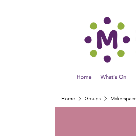
Home
What's On
Home
Groups
Makerspac