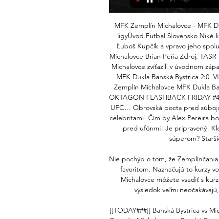
MFK Zemplín Michalovce - MFK Dukl
ligyÚvod Futbal Slovensko Niké l
Ľuboš Kupčík a vpravo jeho spolu
Michalovce Brian Peňa Zdroj: TASR
Michalovce zvíťazili v úvodnom záp
MFK Dukla Banská Bystrica 2:0.
Zemplín Michalovce MFK Dukla Ba
OKTAGON FLASHBACK FRIDAY #4: Keď 
UFC… Obrovská pocta pred súbojom
celebritami! Čím by Alex Pereira bol
pred ufónmi! Je pripravený! Kle
súperom? Staršie
Nie pochýb o tom, že Zemplínčania
favoritom. Naznačujú to kurzy vo
Michalovce môžete vsadiť s kurz
výsledok veľmi neočakávajú,
[[TODAY###]] Banská Bystrica vs Mi