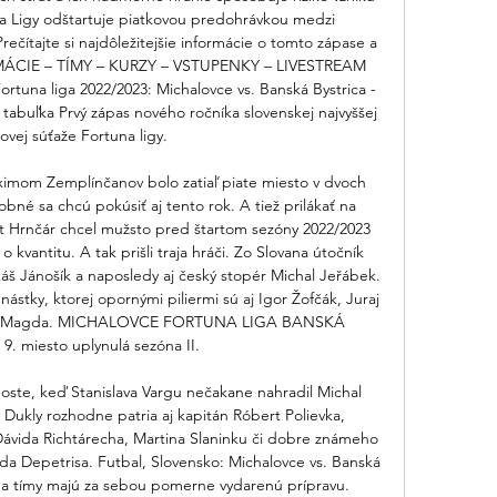
na Ligy odštartuje piatkovou predohrávkou medzi 
ečítajte si najdôležitejšie informácie o tomto zápase a 
ORMÁCIE – TÍMY – KURZY – VSTUPENKY – LIVESTREAM 
rtuna liga 2022/2023: Michalovce vs. Banská Bystrica - 
tabuľka Prvý zápas nového ročníka slovenskej najvyššej 
ovej súťaže Fortuna ligy. 

aximom Zemplínčanov bolo zatiaľ piate miesto v dvoch 
né sa chcú pokúsiť aj tento rok. A tiež prilákať na 
rt Hrnčár chcel mužsto pred štartom sezóny 2022/2023 
 o kvantitu. A tak prišli traja hráči. Zo Slovana útočník 
ukáš Jánošík a naposledy aj český stopér Michal Jeřábek. 
ástky, ktorej opornými piliermi sú aj Igor Žofčák, Juraj 
iel Magda. MICHALOVCE FORTUNA LIGA BANSKÁ 
. miesto uplynulá sezóna II. 

ste, keď Stanislava Vargu nečakane nahradil Michal 
Dukly rozhodne patria aj kapitán Róbert Polievka, 
ida Richtárecha, Martina Slaninku či dobre známeho 
a Depetrisa. Futbal, Slovensko: Michalovce vs. Banská 
 Oba tímy majú za sebou pomerne vydarenú prípravu. 