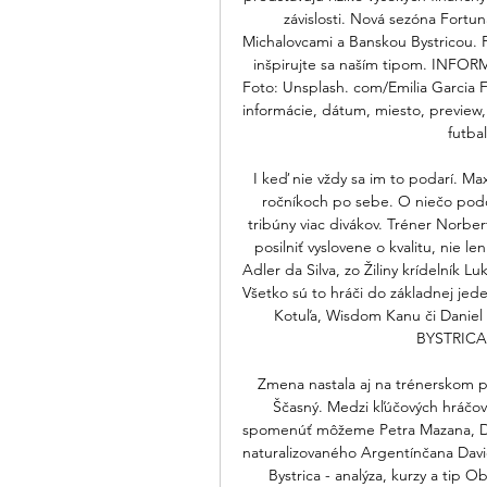
závislosti. Nová sezóna Fortu
Michalovcami a Banskou Bystricou. Pr
inšpirujte sa naším tipom. INF
Foto: Unsplash. com/Emilia Garcia Fo
informácie, dátum, miesto, preview, 
futbal
I keď nie vždy sa im to podarí. M
ročníkoch po sebe. O niečo podob
tribúny viac divákov. Tréner Norbe
posilniť vyslovene o kvalitu, nie len
Adler da Silva, zo Žiliny krídelník L
Všetko sú to hráči do základnej jeden
Kotuľa, Wisdom Kanu či Dan
BYSTRICA 9
Zmena nastala aj na trénerskom po
Ščasný. Medzi kľúčových hráčov 
spomenúť môžeme Petra Mazana, Dáv
naturalizovaného Argentínčana David
Bystrica - analýza, kurzy a tip