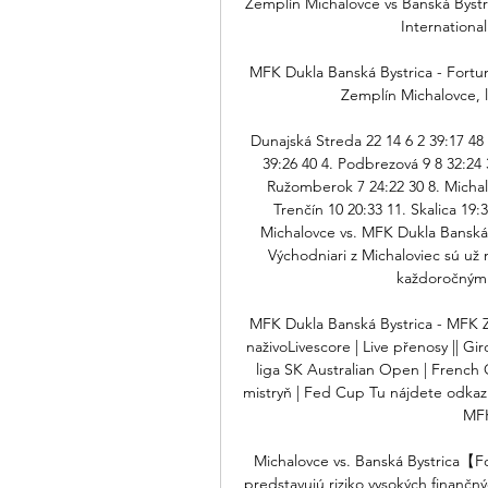
Zemplín Michalovce vs Banská Bystric
International
MFK Dukla Banská Bystrica - Fortun
Zemplín Michalovce, l
Dunajská Streda 22 14 6 2 39:17 48 2
39:26 40 4. Podbrezová 9 8 32:24 3
Ružomberok 7 24:22 30 8. Michalo
Trenčín 10 20:33 11. Skalica 19:
Michalovce vs. MFK Dukla Banská B
Východniari z Michaloviec sú už n
každoročným c
MFK Dukla Banská Bystrica - MFK Ze
naživoLivescore | Live přenosy || Giro
liga SK Australian Open | French 
mistryň | Fed Cup Tu nájdete odkaz
MFK
Michalovce vs. Banská Bystrica【Fo
predstavujú riziko vysokých finančný