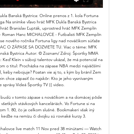
a Banská Bystrica: Online prenos z 1. kola Fortuna 
iga Na snímke vľavo hráč MFK Dukla Banská Bystrica 
hráč Branislav Ľupták, uprostred hráč MFK Zemplín 
 - Roman Hanc MICHALOVCE - Futbalisti MFK Zemplín 
ase nového ročníka Fortuna ligy nad nováčikom súťaže 
 VIAC O ZÁPASE SA DOZVIETE TU. Viac o téme: MFK 
nská Bystrica Autor: © Zoznam/ Zdroj: Športky MMA 
Klein v súboji talentov ukázal, že má potenciál na 
 o titul: Procházka na zápase NBA medzi najväčšími 
, keby nebojuje? Poatan vie aj to, s kým by bránil Zem 
in chce zápasiť čo najskôr: Kto je jeho vysnívaným 
 správy Videá Športky TV {{ video. 

 budú v tomto zápase s nováčikom a na domácej pôde 
 všetkých stávkových kanceláriách. Vo Fortune si na 
om 1. 80, čo je celkom slušné. Bookmakeri však iný 
 keďže na remízu či dvojku sú rovnaké kurzy 3. 

chalovce live match 11 Nov pred 38 minútami — Watch 