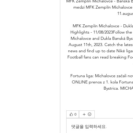
MFK Zemplín Michalovce - Banská Bys
medzi MFK Zemplín Michalovce a
11.augus
MFK Zemplín Michalovce - Dukla B
Highlights - 11/08/2023Follow the
Michalovce and Dukla Banská Byst
August 11th, 2023. Catch the late
news and find up to date Niké liga 
Football fans can read breaking Fo
Fortuna liga: Michalovce začali no
ONLINE prenos z 1. kola Fortuna
Bystrica. MICH
0
댓글을 입력하세요.