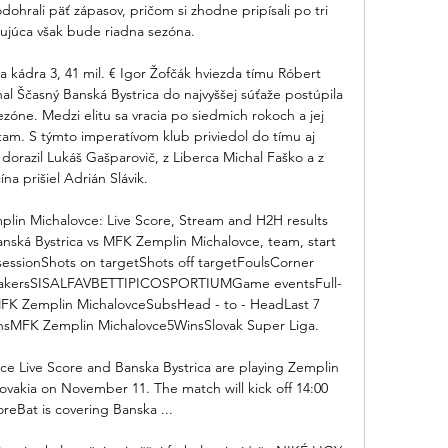
odohrali päť zápasov, pričom si zhodne pripísali po tri 
čujúca však bude riadna sezóna. 

ta kádra 3, 41 mil. € Igor Žofčák hviezda tímu Róbert 
l Ščasný Banská Bystrica do najvyššej súťaže postúpila 
sezóne. Medzi elitu sa vracia po siedmich rokoch a jej 
am. S týmto imperatívom klub priviedol do tímu aj 
 dorazil Lukáš Gašparovič, z Liberca Michal Faško a z 
ína prišiel Adrián Slávik. 

lin Michalovce: Live Score, Stream and H2H results 
nská Bystrica vs MFK Zemplin Michalovce, team, start 
sessionShots on targetShots off targetFoulsCorner 
kmakersSISALFAVBETTIPICOSPORTIUMGame eventsFull-
FK Zemplin MichalovceSubsHead - to - HeadLast 7 
sMFK Zemplin Michalovce5WinsSlovak Super Liga. 

ce Live Score and Banska Bystrica are playing Zemplin 
ovakia on November 11. The match will kick off 14:00 
reBat is covering Banska ...
