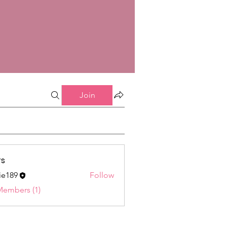
Join
s
ie189
Follow
9
Members (1)