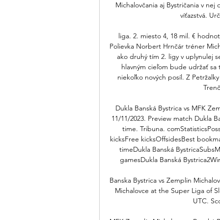
Michalovčania aj Bystričania v nej 
víťazstvá. Ur
liga. 2. miesto 4, 18 mil. € hodno
Polievka Norbert Hrnčár tréner Micha
ako druhý tím 2. ligy v uplynulej 
hlavným cieľom bude udržať sa t
niekoľko nových posíl. Z Petržalky
Trenč
Dukla Banská Bystrica vs MFK Zemp
11/11/2023. Preview match Dukla Ba
time. Tribuna. comStatisticsPos
kicksFree kicksOffsidesBest boo
timeDukla Banská BystricaSubsM
gamesDukla Banská Bystrica2Win
Banska Bystrica vs Zemplin Michalov
Michalovce at the Super Liga of Sl
UTC. Sco