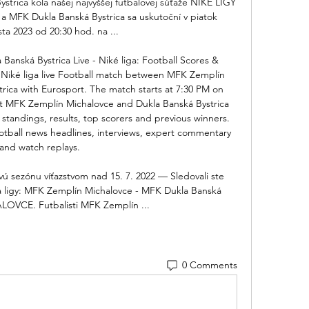
trica kola našej najvyššej futbalovej súťaže NIKÉ LIGY 
 MFK Dukla Banská Bystrica sa uskutoční v piatok 
ta 2023 od 20:30 hod. na ...

anská Bystrica Live - Niké liga: Football Scores & 
 Niké liga live Football match between MFK Zemplín 
rica with Eurosport. The match starts at 7:30 PM on 
st MFK Zemplín Michalovce and Dukla Banská Bystrica 
standings, results, top scorers and previous winners. 
otball news headlines, interviews, expert commentary 
and watch replays. 

vú sezónu víťazstvom nad 15. 7. 2022 — Sledovali ste 
 ligy: MFK Zemplín Michalovce - MFK Dukla Banská 
ALOVCE. Futbalisti MFK Zemplín ...
0 Comments