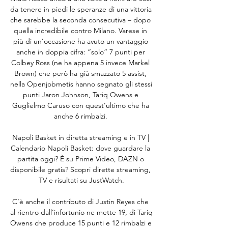
da tenere in piedi le speranze di una vittoria 
che sarebbe la seconda consecutiva – dopo 
quella incredibile contro Milano. Varese in 
più di un’occasione ha avuto un vantaggio 
anche in doppia cifra: “solo” 7 punti per 
Colbey Ross (ne ha appena 5 invece Markel 
Brown) che però ha già smazzato 5 assist, 
nella Openjobmetis hanno segnato gli stessi 
punti Jaron Johnson, Tariq Owens e 
Guglielmo Caruso con quest’ultimo che ha 
anche 6 rimbalzi. 

Napoli Basket in diretta streaming e in TV | 
Calendario Napoli Basket: dove guardare la 
partita oggi? È su Prime Video, DAZN o 
disponibile gratis? Scopri dirette streaming, 
TV e risultati su JustWatch.

C’è anche il contributo di Justin Reyes che 
al rientro dall’infortunio ne mette 19, di Tariq 
Owens che produce 15 punti e 12 rimbalzi e 