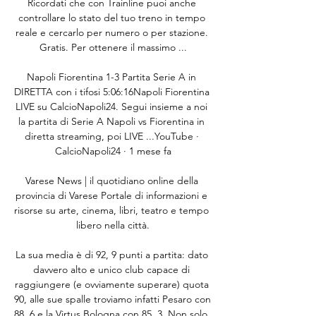
Ricordati che con Trainline puoi anche 
controllare lo stato del tuo treno in tempo 
reale e cercarlo per numero o per stazione. 
Gratis. Per ottenere il massimo ...

Napoli Fiorentina 1-3 Partita Serie A in 
DIRETTA con i tifosi 5:06:16Napoli Fiorentina 
LIVE su CalcioNapoli24. Segui insieme a noi 
la partita di Serie A Napoli vs Fiorentina in 
diretta streaming, poi LIVE ...YouTube · 
CalcioNapoli24 · 1 mese fa

Varese News | il quotidiano online della 
provincia di Varese Portale di informazioni e 
risorse su arte, cinema, libri, teatro e tempo 
libero nella città.

La sua media è di 92, 9 punti a partita: dato 
davvero alto e unico club capace di 
raggiungere (e ovviamente superare) quota 
90, alle sue spalle troviamo infatti Pesaro con 
88, 6 e la Virtus Bologna con 85, 3. Non solo, 