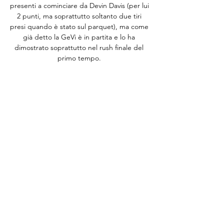
presenti a cominciare da Devin Davis (per lui 
2 punti, ma soprattutto soltanto due tiri 
presi quando è stato sul parquet), ma come 
già detto la GeVi è in partita e lo ha 
dimostrato soprattutto nel rush finale del 
primo tempo. 

Basket in tempo reale, risultati basket live 
Diretta basket e risultati basket live su 
diretta. Il basket online in tempo reale con 
risultati dalla NBA, Eurolega, Lega A, Serie 
A2, ACB e da oltre 500 ...

Napoli vs Varese risultato & pronostici - 
Basket La partita GeVi Napoli Basket - 
Openjobmetis Varese inizia 11 nov 2023 alle 
19:30:00 UTC. Segui la partita su SofaScore 
con risultati in diretta e ...

Frecciarossa e Italo | Orari Varese - Napoli | 
altri treni da 51 Italo Bambini Gratis: i 