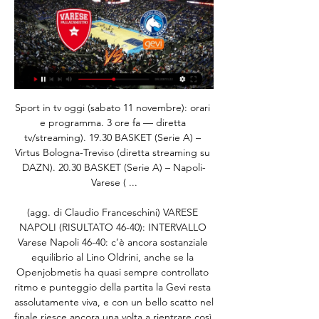
Sport in tv oggi (sabato 11 novembre): orari 
e programma. 3 ore fa — diretta 
tv/streaming). 19.30 BASKET (Serie A) – 
Virtus Bologna-Treviso (diretta streaming su 
DAZN). 20.30 BASKET (Serie A) – Napoli-
Varese ( ...

(agg. di Claudio Franceschini) VARESE 
NAPOLI (RISULTATO 46-40): INTERVALLO 
Varese Napoli 46-40: c’è ancora sostanziale 
equilibrio al Lino Oldrini, anche se la 
Openjobmetis ha quasi sempre controllato 
ritmo e punteggio della partita la Gevi resta 
assolutamente viva, e con un bello scatto nel 
finale riesce ancora una volta a rientrare così 