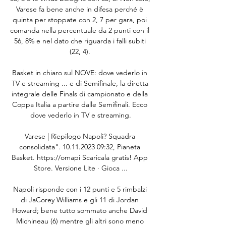
Varese fa bene anche in difesa perché è 
quinta per stoppate con 2, 7 per gara, poi 
comanda nella percentuale da 2 punti con il 
56, 8% e nel dato che riguarda i falli subiti 
(22, 4). 

Basket in chiaro sul NOVE: dove vederlo in 
TV e streaming ... e di Semifinale, la diretta 
integrale delle Finals di campionato e della 
Coppa Italia a partire dalle Semifinali. Ecco 
dove vederlo in TV e streaming.

Varese | Riepilogo Napoli? Squadra 
consolidata". 10.11.2023 09:32, Pianeta 
Basket. https://omapi Scaricala gratis! App 
Store. Versione Lite · Gioca ...

Napoli risponde con i 12 punti e 5 rimbalzi 
di JaCorey Williams e gli 11 di Jordan 
Howard; bene tutto sommato anche David 
Michineau (6) mentre gli altri sono meno 