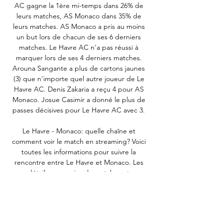
AC gagne la 1ère mi-temps dans 26% de 
leurs matches, AS Monaco dans 35% de 
leurs matches. AS Monaco a pris au moins 
un but lors de chacun de ses 6 derniers 
matches. Le Havre AC n'a pas réussi à 
marquer lors de ses 4 derniers matches. 
Arouna Sangante a plus de cartons jaunes 
(3) que n'importe quel autre joueur de Le 
Havre AC. Denis Zakaria a reçu 4 pour AS 
Monaco. Josue Casimir a donné le plus de 
passes décisives pour Le Havre AC avec 3. 

Le Havre - Monaco: quelle chaîne et 
comment voir le match en streaming? Voici 
toutes les informations pour suivre la 
rencontre entre Le Havre et Monaco. Les 
détails pour suivre le match sont 
disponibles: l’heure, la chaîne, le 
streaming... Zapping Onze Mondial EXCLU: 
l’interview « Petit frère » de Dayot 
Upamecano! La 12ème journée de Ligue 1 