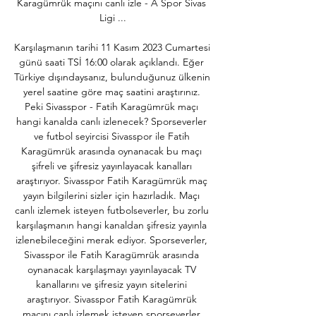
Karagümrük maçını canlı izle - A Spor Sivas 
Ligi ...

Karşılaşmanın tarihi 11 Kasım 2023 Cumartesi 
günü saati TSİ 16:00 olarak açıklandı. Eğer 
Türkiye dışındaysanız, bulunduğunuz ülkenin 
yerel saatine göre maç saatini araştırınız. 
Peki Sivasspor - Fatih Karagümrük maçı 
hangi kanalda canlı izlenecek? Sporseverler 
ve futbol seyircisi Sivasspor ile Fatih 
Karagümrük arasında oynanacak bu maçı 
şifreli ve şifresiz yayınlayacak kanalları 
araştırıyor. Sivasspor Fatih Karagümrük maç 
yayın bilgilerini sizler için hazırladık. Maçı 
canlı izlemek isteyen futbolseverler, bu zorlu 
karşılaşmanın hangi kanaldan şifresiz yayınla 
izlenebileceğini merak ediyor. Sporseverler, 
Sivasspor ile Fatih Karagümrük arasında 
oynanacak karşılaşmayı yayınlayacak TV 
kanallarını ve şifresiz yayın sitelerini 
araştırıyor. Sivasspor Fatih Karagümrük 
maçını canlı izlemek isteyen sporseverler 