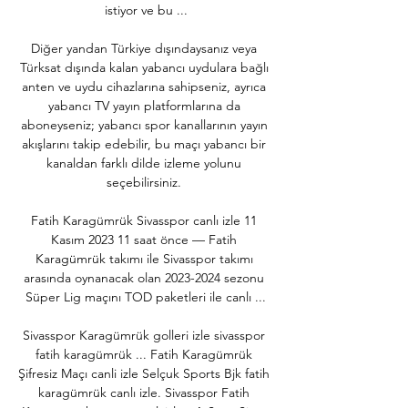
istiyor ve bu ...

Diğer yandan Türkiye dışındaysanız veya 
Türksat dışında kalan yabancı uydulara bağlı 
anten ve uydu cihazlarına sahipseniz, ayrıca 
yabancı TV yayın platformlarına da 
aboneyseniz; yabancı spor kanallarının yayın 
akışlarını takip edebilir, bu maçı yabancı bir 
kanaldan farklı dilde izleme yolunu 
seçebilirsiniz. 

Fatih Karagümrük Sivasspor canlı izle 11 
Kasım 2023 11 saat önce — Fatih 
Karagümrük takımı ile Sivasspor takımı 
arasında oynanacak olan 2023-2024 sezonu 
Süper Lig maçını TOD paketleri ile canlı ...

Sivasspor Karagümrük golleri izle sivasspor 
fatih karagümrük ... Fatih Karagümrük 
Şifresiz Maçı canli izle Selçuk Sports Bjk fatih 
karagümrük canlı izle. Sivasspor Fatih 