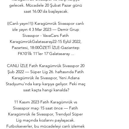
gelecek. Mücadele 20 Şubat Pazar günü 
saat 16.00'da başlayacak.

((Canlı yayın!!)) Karagümrük Sivasspor canlı 
izle yayın 4 3 Mar 2023 — Demir Grup 
Sivasspor - VavaCars Fatih 
KaragümrükGalatasaray22-15 Eylül 2022, 
Pazartesi, 18:00ÖZETİ İZLE-Gaziantep 
FK10'İlk 11'ler 17'Galatasaray ...

CANLI İZLE Fatih Karagümrük Sivasspor 20 
Şub 2022 — Süper Lig 26. haftasında Fatih 
Karagümrük ile Sivasspor, Yeni Adana 
Stadyumu'nda karşı karşıya geliyor. Peki maç 
saat kaçta hangi kanalda?

11 Kasım 2023 Fatih Karagümrük vs 
Sivasspor maçı 15 saat önce — Fatih 
Karagümrük ile Sivasspor, Trendyol Süper 
Lig maçında kozlarını paylaşacak. 
Futbolseverler, bu mücadeleyi canlı izlemek 