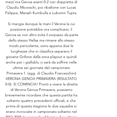
mezz’ora Genoa avanti 0-2 con doppietta di 
Claudiu Micovschi, poi ribaltone con Lucas 
Felippe, Marash Kumbulla e Lubomir Tupta. 

Si mangia dunque le mani il Verona la cui 
posizione potrebbe ora complicarsi; il 
Genoa se non altro evita il sorpasso da parte 
dello stesso Hellas ma rimane allo stesso 
modo pericolante, sono appena due le 
lunghezze che in classifica separano il 
giovane Grifone dalla zona playout e quindi 
anche per i gialloblu ci sarà da soffrire nelle 
ultime sei giornate del campionato 
Primavera 1. (agg. di Claudio Franceschini) 
VERONA GENOA PRIMAVERA (RISULTATO 
0-0): SI COMINCIA! Pronti a vivere la diretta 
di Verona Genoa Primavera, possiamo 
brevemente ricordare che questa partita ha 
soltanto quattro precedenti ufficiali, e che 
prima di questa stagione le due squadre si 
erano incrociate in campionato soltanto nel 