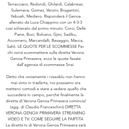
Terracciano, Redondi, Ghilardi, Calabrese; 
Sulemana, Gomez, Verzini; Bragantini, 
Yeboah, Mediero. Risponderà il Genoa 
allenato da Luca Chiappino con un 4-3-3 
così schierato dal primo minuto: Corci; Delle 
Piane, Boci, Bolcano, Gjini; Sadiku, 
Accornero, Marcandalli; Besaggio, Macca, 
Sahli. LE QUOTE PER LE SCOMMESSE Per 
chi vorrà scommettere sulla diretta Verona 
Genoa Primavera, ecco le quote fissate 
dall’agenzia di scommesse Snai. 

Detto che ovviamente i rossoblu non hanno 
mai vinto in trasferta, noi possiamo ora 
metterci comodi e stare a vedere quello che 
succederà in campo, perché finalmente la 
diretta di Verona Genoa Primavera comincia! 
(agg. di Claudio Franceschini) DIRETTA 
VERONA GENOA PRIMAVERA STREAMING 
VIDEO E TV: COME SEGUIRE LA PARTITA 
La diretta tv di Verona Genoa Primavera sarà 