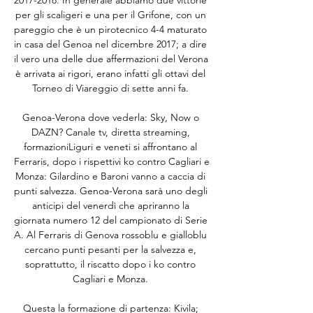
2017-2018. In generale abbiamo due vittorie 
per gli scaligeri e una per il Grifone, con un 
pareggio che è un pirotecnico 4-4 maturato 
in casa del Genoa nel dicembre 2017; a dire 
il vero una delle due affermazioni del Verona 
è arrivata ai rigori, erano infatti gli ottavi del 
Torneo di Viareggio di sette anni fa. 

Genoa-Verona dove vederla: Sky, Now o 
DAZN? Canale tv, diretta streaming, 
formazioniLiguri e veneti si affrontano al 
Ferraris, dopo i rispettivi ko contro Cagliari e 
Monza: Gilardino e Baroni vanno a caccia di 
punti salvezza. Genoa-Verona sarà uno degli 
anticipi del venerdì che apriranno la 
giornata numero 12 del campionato di Serie 
A. Al Ferraris di Genova rossoblu e gialloblu 
cercano punti pesanti per la salvezza e, 
soprattutto, il riscatto dopo i ko contro 
Cagliari e Monza. 

Questa la formazione di partenza: Kivila; 