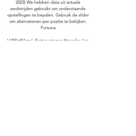
2023) We hebben data uit actuele 
wedstrijden gebruikt om onderstaande 
opstellingen te bepalen. Gebruik de slider 
om alternatieven per positie te bekijken. 
Fortuna.

LiVEStrEAms!. Fortuna tegen Heracles Live 
Kijken op tv en livestream 11. 11. 2023LIVE 
eredivisie | Fortuna Sittard en Heracles 
Almelo zitten al flinke poos zonder 
competitiezege De druk bij Fortuna Sittard 
tegen Heracles Almelo staat er vrijdagavond 
vol op. De uitploeg heeft inclusief het 
bekerechec tegen HHC Hardenberg al vijf 
wedstrijden op rij niet meer gewonnen. 
Fortuna bekerde wél door, maar zit op zijn 
beurt al zes eredivisiewedstrijden zonder 
zege. Vanaf 20. 

Officiële website AFC Ajax Amsterdam - 
Ajax. nlCompetitie Keuken Kampioen Divisie 