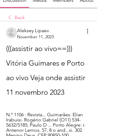
Discussion
Media
Members
About
Back
Aleksey Lipaev
November 11, 2023
(((assistir ao vivo==))) 
Vitória Guimares e Porto 
ao vivo Veja onde assistir 
11 novembro 2023
N.º 1106 · ‎Revista... Guimarães. Elian 
Irabuisi. Rogério Gabriel (O11) 534-
5632/5185; Paulo D ... Porto Alegre: r. 
Antenor Lemos. 57, 8 o and., si. 302. 
Menino Deus. CEP 90850-100 ...