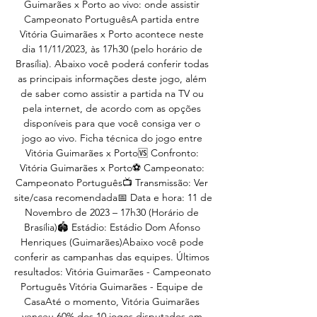
Guimarães x Porto ao vivo: onde assistir 
Campeonato PortuguêsA partida entre 
Vitória Guimarães x Porto acontece neste 
dia 11/11/2023, às 17h30 (pelo horário de 
Brasília). Abaixo você poderá conferir todas 
as principais informações deste jogo, além 
de saber como assistir a partida na TV ou 
pela internet, de acordo com as opções 
disponíveis para que você consiga ver o 
jogo ao vivo. Ficha técnica do jogo entre 
Vitória Guimarães x Porto🆚 Confronto: 
Vitória Guimarães x Porto⚽ Campeonato: 
Campeonato Português📺 Transmissão: Ver 
site/casa recomendada📅 Data e hora: 11 de 
Novembro de 2023 – 17h30 (Horário de 
Brasília)🏟️ Estádio: Estádio Dom Afonso 
Henriques (Guimarães)Abaixo você pode 
conferir as campanhas das equipes. Últimos 
resultados: Vitória Guimarães - Campeonato 
Português Vitória Guimarães - Equipe de 
CasaAté o momento, Vitória Guimarães 
venceu 60% dos 10 jogos disputados em 