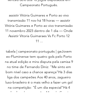
Campeonato Português. 

assistir Vitória Guimares e Porto ao vivo 
transmissão 11 nov há 18 horas — assistir 
Vitória Guimares e Porto ao vivo transmissão 
11 novembro 2023 dentro de 1 dia — Onde 
Assistir Vitoria Guimaraes Vs Fc Porto 12 
11 ...

tabela | campeonato português | geJovem 
ex-Fluminense tem quatro gols pelo Porto 
na atual edição e mira disputa pela camisa 9 
no time de Fernando Diniz: "Me sinto em 
bom nível caso a chance apareça"Há 3 dias 
liga dos campeões Aos 40 anos, zagueiro 
luso-brasileiro é o mais velho a fazer um gol 
na competição: "É um dia especial"Há 4 
dias liga dos campeões Marcelo Carné 
defende cobrança de Taremi e é importante 
em resultado surpreendente na abertura da 
rodada no Campeonato PortuguêsHá 1 