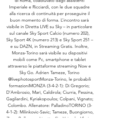
di Roma, coadiuvato dagli assistenti 
Imperiale e Ricciardi, con le due squadre 
alla ricerca di continuità per proseguire il 
buon momento di forma. L’incontro sarà 
visibile in Diretta LIVE su Sky – in particolare 
sul canale Sky Sport Calcio (numero 202), 
Sky Sport 4K (numero 213) e Sky Sport 251 – 
e su DAZN, in Streaming Gratis. Inoltre, 
Monza-Torino sarà visibile su dispositivi 
mobili come Pc, smartphone e tablet 
attraverso le piattaforme streaming Now e 
Sky Go. Adrien Tameze, Torino 
@livephotosportMonza-Torino, le probabili 
formazioniMONZA (3-4-2-1): Di Gregorio; 
D’Ambrosio, Marì, Caldirola; Ciurria, Pessina, 
Gagliardini, Kyriakopoulos; Colpani, Vignato; 
Colombo. Allenatore: PalladinoTORINO (3-
4-1-2): Milinkovic-Savic; Tameze, Buongiorno, 
Zima; Bellanova, Linetty, Ilic, Vojvoda; Vlasic; 
Zapata, Sanabria. 

La squadra di Palladino è reduce dall'ottimo 