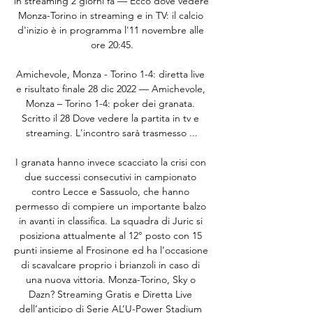
in streaming 2 giorni fa — Ecco dove vedere 
Monza-Torino in streaming e in TV: il calcio 
d'inizio è in programma l'11 novembre alle 
ore 20:45.

Amichevole, Monza - Torino 1-4: diretta live 
e risultato finale 28 dic 2022 — Amichevole, 
Monza – Torino 1-4: poker dei granata. 
Scritto il 28 Dove vedere la partita in tv e 
streaming. L'incontro sarà trasmesso ...

I granata hanno invece scacciato la crisi con 
due successi consecutivi in campionato 
contro Lecce e Sassuolo, che hanno 
permesso di compiere un importante balzo 
in avanti in classifica. La squadra di Juric si 
posiziona attualmente al 12° posto con 15 
punti insieme al Frosinone ed ha l’occasione 
di scavalcare proprio i brianzoli in caso di 
una nuova vittoria. Monza-Torino, Sky o 
Dazn? Streaming Gratis e Diretta Live 
dell’anticipo di Serie AL’U-Power Stadium 