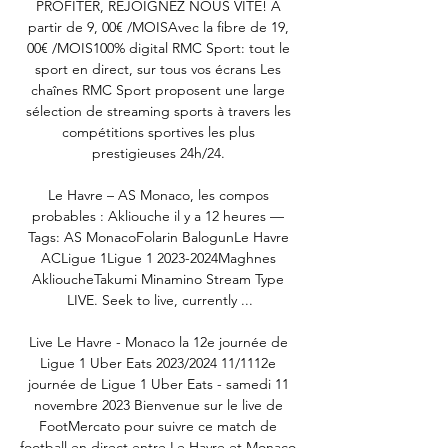
PROFITER, REJOIGNEZ NOUS VITE! À 
partir de 9, 00€ /MOISAvec la fibre de 19, 
00€ /MOIS100% digital RMC Sport: tout le 
sport en direct, sur tous vos écrans Les 
chaînes RMC Sport proposent une large 
sélection de streaming sports à travers les 
compétitions sportives les plus 
prestigieuses 24h/24. 

Le Havre – AS Monaco, les compos 
probables : Akliouche il y a 12 heures — 
Tags: AS MonacoFolarin BalogunLe Havre 
ACLigue 1Ligue 1 2023-2024Maghnes 
AklioucheTakumi Minamino Stream Type 
LIVE. Seek to live, currently ...

Live Le Havre - Monaco la 12e journée de 
Ligue 1 Uber Eats 2023/2024 11/1112e 
journée de Ligue 1 Uber Eats - samedi 11 
novembre 2023 Bienvenue sur le live de 
FootMercato pour suivre ce match de 
football en direct entre Le Havre et Monaco 