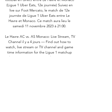
(Ligue 1 Uber Eats, 12e journée) Suivez en 
live sur Foot Mercato, le match de 12e 
journée de Ligue 1 Uber Eats entre Le 
Havre et Monaco. Ce match aura lieu le 
samedi 11 novembre 2023 à 21:00. 

Le Havre AC vs. AS Monaco: Live Stream, TV 
Channel il y a 4 jours — Find out how to 
watch, live stream or TV channel and game 
time information for the Ligue 1 matchup 
between Le Havre AC and AS Monaco.

Ligue 1 : l'OM va à Lens, Paris et Nice se 
disputent la Car samedi, les deux autres 
équipes du podium jouent : le PSG se 
déplace à Reims à 17h, tandis que Monaco 
va au Havre à 21h. Guide du streaming · 
Guide vie ...

tv Les grandes rencontres et les combats 
incontournables sont à suivre sur RMC 