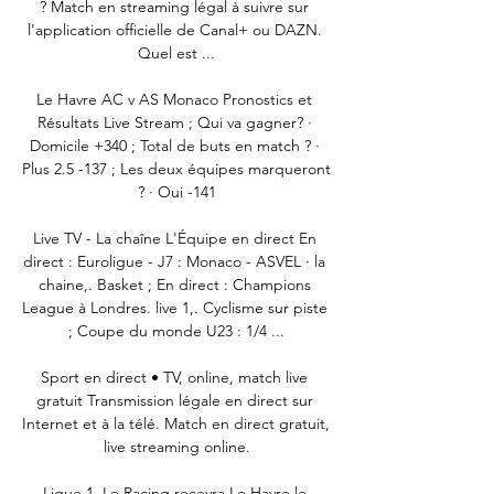
? Match en streaming légal à suivre sur 
l'application officielle de Canal+ ou DAZN. 
Quel est ...

Le Havre AC v AS Monaco Pronostics et 
Résultats Live Stream ; Qui va gagner? · 
Domicile +340 ; Total de buts en match ? · 
Plus 2.5 -137 ; Les deux équipes marqueront 
? · Oui -141

Live TV - La chaîne L'Équipe en direct En 
direct : Euroligue - J7 : Monaco - ASVEL · la 
chaine,. Basket ; En direct : Champions 
League à Londres. live 1,. Cyclisme sur piste 
; Coupe du monde U23 : 1/4 ...

Sport en direct • TV, online, match live 
gratuit Transmission légale en direct sur 
Internet et à la télé. Match en direct gratuit, 
live streaming online.

Ligue 1. Le Racing recevra Le Havre le 