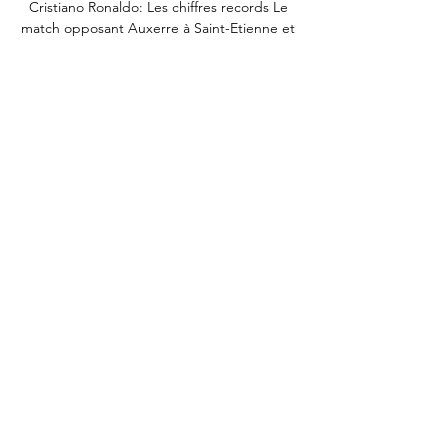
Cristiano Ronaldo: Les chiffres records Le 
match opposant Auxerre à Saint-Etienne et 
pour le compte de la 14ème journée de 
Ligue 2, va être retransmis à la télévision. 
Auxerre - Saint-Etienne est diffusé à la 
télévision sur beIN SPORTS 1 et le coup 
d'envoi sera donné à 19:00Comment 
regarder le match sur beIN SPORTS? Vous 
rêvez de voir vos événements sportifs 
préférés sur beIN SPORTS? Vous serez 
heureux d'apprendre que CANAL+ SPORT 
propose un forfait qui comprend CANAL+, 
beIN SPORT et Eurosport. 

SAINT-ÉTIENNE-Auxerre Streaming Gratuit 
Live. Où Regardez tous les matchs de Saint-
Étienne en live streaming HD sur PC et 
mobile. Diffusion en intégralité des matchs 
de football.

[[[EN DIRECT**]]>] regarder AJ Auxerre St-