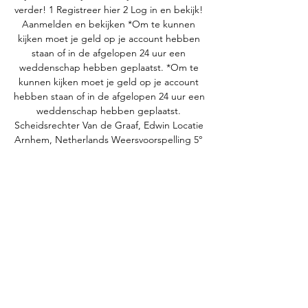
verder! 1 Registreer hier 2 Log in en bekijk! 
Aanmelden en bekijken *Om te kunnen 
kijken moet je geld op je account hebben 
staan of in de afgelopen 24 uur een 
weddenschap hebben geplaatst. *Om te 
kunnen kijken moet je geld op je account 
hebben staan of in de afgelopen 24 uur een 
weddenschap hebben geplaatst. 
Scheidsrechter Van de Graaf, Edwin Locatie 
Arnhem, Netherlands Weersvoorspelling 5° 
Wedstrijdfeitjes De vaakst voorkomende 
uitslag in thuiswedstrijden van Vitesse tegen 
SC Heerenveen is 1-1. 

Eredivisie: Vitesse - sc Heerenveen (Sport) 
kijken Direct kijken. Op dit moment is 
Eredivisie: Vitesse - sc Heerenveen niet op 
een streamingdienst te zien. Over dit 
programma. Genre. Rechtstreeks 
verslag/Verslag ...
