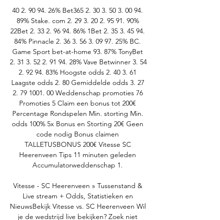
40 2. 90 94. 26% Bet365 2. 30 3. 50 3. 00 94. 
89% Stake. com 2. 29 3. 20 2. 95 91. 90% 
22Bet 2. 33 2. 96 94. 86% 1Bet 2. 35 3. 45 94. 
84% Pinnacle 2. 36 3. 56 3. 09 97. 25% BC. 
Game Sport bet-at-home 93. 87% TonyBet 
2. 31 3. 52 2. 91 94. 28% Vave Betwinner 3. 54 
2. 92 94. 83% Hoogste odds 2. 40 3. 61 
Laagste odds 2. 80 Gemiddelde odds 3. 27 
2. 79 1001. 00 Weddenschap promoties 76 
Promoties 5 Claim een bonus tot 200€ 
Percentage Rondspelen Min. storting Min. 
odds 100% 5x Bonus en Storting 20€ Geen 
code nodig Bonus claimen 
TALLETUSBONUS 200€ Vitesse SC 
Heerenveen Tips 11 minuten geleden 
Accumulatorweddenschap 1. 

Vitesse - SC Heerenveen » Tussenstand & 
Live stream + Odds, Statistieken en 
NieuwsBekijk Vitesse vs. SC Heerenveen Wil 
je de wedstrijd live bekijken? Zoek niet 