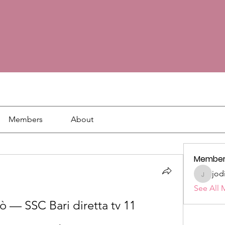
Members
About
Member
jod
jodie18
See All 
ò — SSC Bari diretta tv 11 