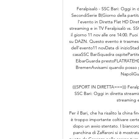
Feralpisalò - SSC Bari: Oggi in 
SecondiSerie B(Giorno della partit
l'evento in Diretta Flat HD Diret
streaming e in TV Feralpisalò vs. S
il giorno 11 nov alle ore 14:00. Puo
su DAZN. Questo evento è trasmesso
dell'evento11 novData di inizioSta
casaSSC BariSquadra ospitePartite
EibarGuarda prestoFLATRATEHD 
BremenAvvisami quando posso g
NapoliGu
(((SPORT IN DIRETTA===))) FeralpiS
SSC Bari: Oggi in diretta streami
streaming e
Per il Bari, che ha risalito la china 
è troppo importante coltivare certe
dopo un avvio stentato. I biancoro
panchina di Zaffaroni si è mostrat
punto da Cosenza nello scorso turno.