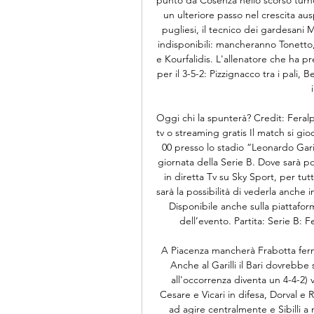
un ulteriore passo nel crescita aus
pugliesi, il tecnico dei gardesani 
indisponibili: mancheranno Tonetto, 
e Kourfalidis. L'allenatore che ha p
per il 3-5-2: Pizzignacco tra i pali
Oggi chi la spunterà? Credit: Feralpi
tv o streaming gratis Il match si gio
00 presso lo stadio “Leonardo Garill
giornata della Serie B. Dove sarà pos
in diretta Tv su Sky Sport, per tutt
sarà la possibilità di vederla anche
Disponibile anche sulla piattafor
dell’evento. Partita: Serie B: F
A Piacenza mancherà Frabotta ferma
Anche al Garilli il Bari dovrebbe
all'occorrenza diventa un 4-4-2) v
Cesare e Vicari in difesa, Dorval e
ad agire centralmente e Sibilli a 