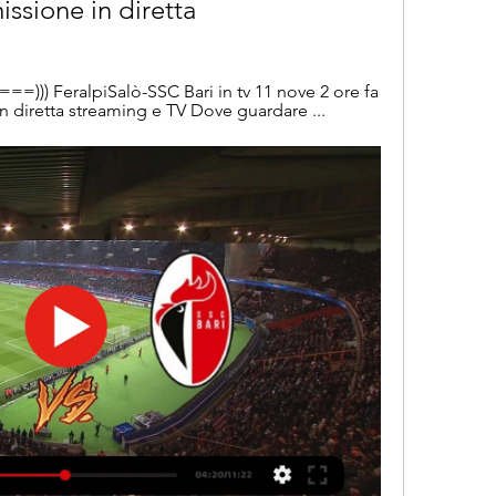
ssione in diretta
=))) FeralpiSalò-SSC Bari in tv 11 nove 2 ore fa 
n diretta streaming e TV Dove guardare ...