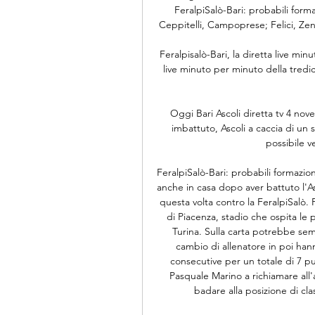
FeralpiSalò-Bari: probabili form
Ceppitelli, Campoprese; Felici, Zen
Feralpisalò-Bari, la diretta live min
live minuto per minuto della tredi
Oggi Bari Ascoli diretta tv 4 nov
imbattuto, Ascoli a caccia di u
possibile ve
FeralpiSalò-Bari: probabili formazioni
anche in casa dopo aver battuto l'Asc
questa volta contro la FeralpiSalò. P
di Piacenza, stadio che ospita le 
Turina. Sulla carta potrebbe semb
cambio di allenatore in poi hanno 
consecutive per un totale di 7 pun
Pasquale Marino a richiamare all'
badare alla posizione di clas