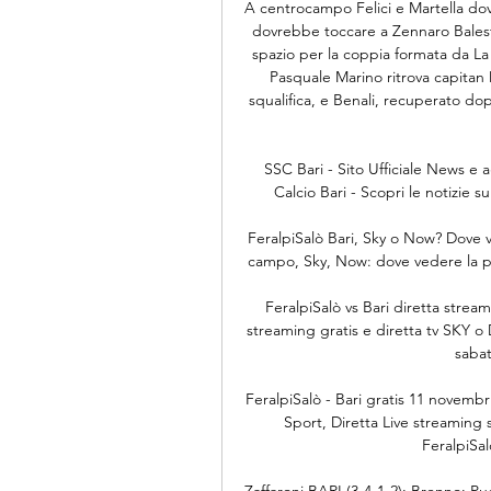
A centrocampo Felici e Martella dov
dovrebbe toccare a Zennaro Balestr
spazio per la coppia formata da La
Pasquale Marino ritrova capitan 
squalifica, e Benali, recuperato dop
SSC Bari - Sito Ufficiale News e a
Calcio Bari - Scopri le notizie su
FeralpiSalò Bari, Sky o Now? Dove ve
campo, Sky, Now: dove vedere la part
FeralpiSalò vs Bari diretta strea
streaming gratis e diretta tv SKY o 
sabat
FeralpiSalò - Bari gratis 11 novembr
Sport, Diretta Live streaming 
FeralpiSal
Zaffaroni BARI (3-4-1-2): Brenno; Pu