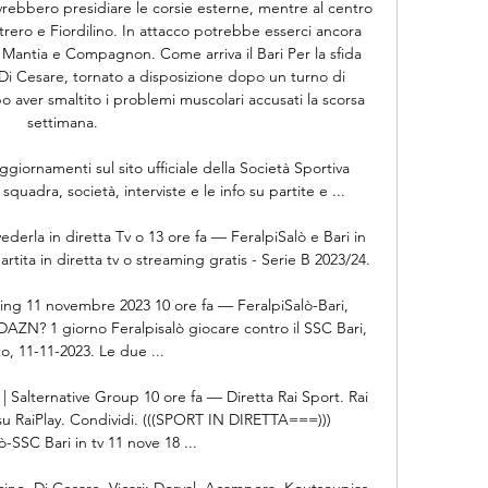
rebbero presidiare le corsie esterne, mentre al centro 
ero e Fiordilino. In attacco potrebbe esserci ancora 
 Mantia e Compagnon. Come arriva il Bari Per la sfida 
Di Cesare, tornato a disposizione dopo un turno di 
o aver smaltito i problemi muscolari accusati la scorsa 
settimana. 

ggiornamenti sul sito ufficiale della Società Sportiva 
 squadra, società, interviste e le info su partite e ...

derla in diretta Tv o 13 ore fa — FeralpiSalò e Bari in 
ita in diretta tv o streaming gratis - Serie B 2023/24.

ming 11 novembre 2023 10 ore fa — FeralpiSalò-Bari, 
DAZN? 1 giorno Feralpisalò giocare contro il SSC Bari, 
o, 11-11-2023. Le due ...

 | Salternative Group 10 ore fa — Diretta Rai Sport. Rai 
su RaiPlay. Condividi. (((SPORT IN DIRETTA===))) 
ò-SSC Bari in tv 11 nove 18 ...

cino, Di Cesare, Vicari; Dorval, Acampora, Koutsoupias, 