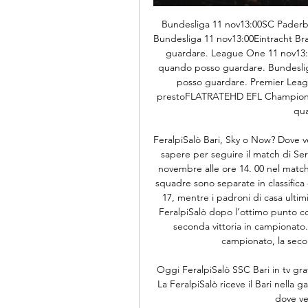
Bundesliga 11 nov13:00SC Paderb
Bundesliga 11 nov13:00Eintracht B
guardare. League One 11 nov13
quando posso guardare. Bundeslig
posso guardare. Premier Lea
prestoFLATRATEHD EFL Championsh
qua
FeralpiSalò Bari, Sky o Now? Dove ve
sapere per seguire il match di Se
novembre alle ore 14. 00 nel match 
squadre sono separate in classifica 
17, mentre i padroni di casa ultim
FeralpiSalò dopo l’ottimo punto con
seconda vittoria in campionato. D
campionato, la secon
Oggi FeralpiSalò SSC Bari in tv gr
La FeralpiSalò riceve il Bari nella 
dove ved