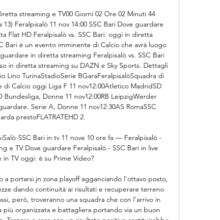
diretta streaming e TV00 Giorni 02 Ore 02 Minuti 44 
a 13) Feralpisalò 11 nov 14:00 SSC Bari Dove guardare 
ta Flat HD Feralpisalò vs. SSC Bari: oggi in diretta 
SC Bari è un evento imminente di Calcio che avrà luogo 
i guardare in diretta streaming Feralpisalò vs. SSC Bari 
 in diretta streaming su DAZN e Sky Sports. Dettagli 
dio Lino TurinaStadioSerie BGaraFeralpisalòSquadra di 
 di Calcio oggi Liga F 11 nov12:00Atletico MadridSD 
Bundesliga, Donne 11 nov12:00RB LeipzigWerder 
uardare. Serie A, Donne 11 nov12:30AS RomaSSC 
arda prestoFLATRATEHD 2. 

alò-SSC Bari in tv 11 nove 10 ore fa — Feralpisalò - 
ng e TV Dove guardare Feralpisalò - SSC Bari in live 
 in TV oggi: è su Prime Video?

fino a portarsi jn zona playoff agganciando l'ottavo posto, 
zze dando continuità ai risultati e recuperare terreno 
ssi, però, troveranno una squadra che con l'arrivo in 
a più organizzata e battagliera portando via un buon 
 Tornare a casa con un risultato positivo costituirebbe 