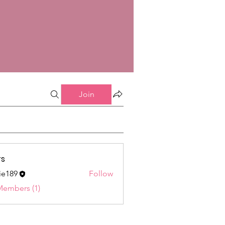
Join
s
ie189
Follow
9
Members (1)