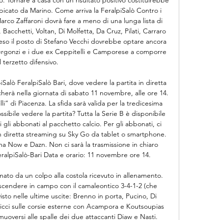
picato da Marino. Come arriva la FeralpiSalò Contro i 
Marco Zaffaroni dovrà fare a meno di una lunga lista di 
Bacchetti, Voltan, Di Molfetta, Da Cruz, Pilati, Carraro 
reso il posto di Stefano Vecchi dovrebbe optare ancora 
, Bergonzi e i due ex Ceppitelli e Camporese a comporre 
il terzetto difensivo. 

Salò FeralpiSalò Bari, dove vedere la partita in diretta 
cherà nella giornata di sabato 11 novembre, alle ore 14. 
i” di Piacenza. La sfida sarà valida per la tredicesima 
sibile vedere la partita? Tutta la Serie B è disponibile 
i gli abbonati al pacchetto calcio. Per gli abbonati, ci 
 in diretta streaming su Sky Go da tablet o smartphone. 
ma Now e Dazn. Non ci sarà la trasmissione in chiaro 
eralpiSalò-Bari Data e orario: 11 novembre ore 14. 

to da un colpo alla costola ricevuto in allenamento. 
 scendere in campo con il camaleontico 3-4-1-2 (che 
isto nelle ultime uscite: Brenno in porta, Pucino, Di 
 Ricci sulle corsie esterne con Acampora e Koutsoupias 
muoversi alle spalle dei due attaccanti Diaw e Nasti. 