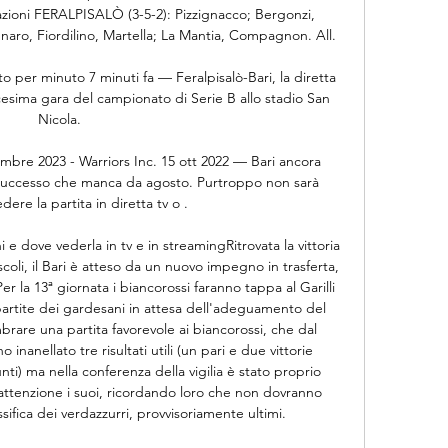
azioni FERALPISALÒ (3-5-2): Pizzignacco; Bergonzi, 
naro, Fiordilino, Martella; La Mantia, Compagnon. All. 

uto per minuto 7 minuti fa — Feralpisalò-Bari, la diretta 
cesima gara del campionato di Serie B allo stadio San 
Nicola.

embre 2023 - Warriors Inc. 15 ott 2022 — Bari ancora 
n successo che manca da agosto. Purtroppo non sarà 
dere la partita in diretta tv o .

 e dove vederla in tv e in streamingRitrovata la vittoria 
oli, il Bari è atteso da un nuovo impegno in trasferta, 
er la 13ª giornata i biancorossi faranno tappa al Garilli 
partite dei gardesani in attesa dell'adeguamento del 
rare una partita favorevole ai biancorossi, che dal 
inanellato tre risultati utili (un pari e due vittorie 
ti) ma nella conferenza della vigilia è stato proprio 
attenzione i suoi, ricordando loro che non dovranno 
sifica dei verdazzurri, provvisoriamente ultimi. 
