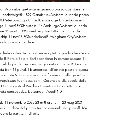
ornNorimbergaAvvisami quando posso guardare. 2. 
raunschweigVfL 1899 OsnabruckAvvisami quando posso 
:00Peterborough UnitedCambridge UnitedAvvisami 
a 11 nov13:00Holstein KielAmburgoAvvisami quando 
gue 11 nov13:30WolverhamptonTottenhamGuarda 
ip 11 nov13:30SunderlandBirmingham CityAvvisami 
ndo posso guardare. 

derla in diretta Tv o streamingTutto quello che c'è da 
rie B FeralpiSalò e Bari scendono in campo sabato 11 
valido per la tredicesima giornata di Serie B. Le due 
da ben 11 punti. I biancorossi all’ottavo posto a quota 
i a quota 6. Come arrivano le formazioni alla gara? La 
quistato fuori casa con il Cosenza è alla caccia della 
’altro canto il Bari ha ottenuto la terza vittoria in 
da consecutiva, battendo l’Ascoli 1-0. 

atis 11 novembre 2023 23 m 8 ore fa — 23 mag 2021 — 
gara d'andata del primo turno nazionale dei playoff. Ma 
ere la partita in diretta ...
