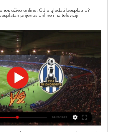
nos uživo online. Gdje gledati besplatno? 
besplatan prijenos online i na televiziji. 