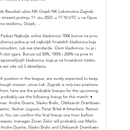
b Rezultati uživo NK Osijek NK Lokomotiva Zagreb 
live stream) počinju 11. stu 2023. u 17:10 UTC u na Opus 
na stadionu, Osijek, ...

@ Favbet Najbolje online kladionice 700€ bonus na prvu 
dionica jedna je od najboljih hrvatskih kladionica koja 
ponudom, ruši sve standarde. Osim kladionice, tu je i 
 slot igara. Bonusi od 50%, 100% i 200% na prve tri 
oznatljivijih kladionica, koja je na hrvatskom tržištu 
a već više od 2 desetljeća. 

th position in the league, are surely expected to keep 
 tough mission, since Lok. Zagreb is only two positions 
 short, here are the probable lineups for the upcoming 
probably use the following lineup for this match: • 
se: Andre Duarte, Slavko Bralic, Oleksandr Drambaev 
smic, Vedran Jugovic, Petar Brlek • Attackers: Ramon 
c You can confirm the final lineup one hour before 
keeper, manager Zoran Zekic will probably use Marko 
 Andre Duarte, Slavko Bralic and Oleksandr Drambaev 