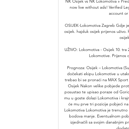
NK Osijek vs NK Lokomotiva » Predi
now live without ads! Verified L
account or 
OSIJEK-Lokomotiva Zagreb Gdje je da
osijek. hajduk osijek prijenos uživo. 
osije
UŽIVO: Lokomotiva - Osijek 10. tra
Lokomotive. Prijenos o
Prognoza: Osijek – Lokomotiva (Su
dočekati ekipu Lokomotive u utakmic
trebao bi se pronaći na MAX Sport k
Osijek Nakon velike pobjede protiv
posustao te upisao poraze od Goric
mu u goste dolazi Lokomotiva i krajnj
će mu prve tri pozicije pobjeći na j
Lokomotiva Lokomotiva je trenutno n
bodova manje. Eventualnom pobj
izjednačili sa svojim današnjim p
dodatni