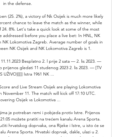
in the defense. 

pen (25. 2%), a victory of Nk Osijek is much more likely 
ercent chance to leave the match as the winner, while 
 24. 8%. Let's take a quick look at some of the most 
 addressed before you place a live bet: In HNL, NK 
n NK Lokomotiva Zagreb. Average number of goals in 
tween NK Osijek and NK Lokomotiva Zagreb is 1. 

11.11.2023 Besplatno 2. l prije 2 sata — 2. lis 2023. — 
prijenos gledati 11 studenog 2023 2. lis 2023. — [TV 
UŽIVO][[]] Istra 1961 NK ...

Score and Live Stream Osijek are playing Lokomotiva 
 November 11. The match will kick off 17:10 UTC. 
overing Osijek vs Lokomotiva ...

ima je potreban remi i pobjeda protiv Istre. Prijenos 
21:05 možete pratiti na trećem kanalu Arena Sporta. 
iti hrvatskog doprvaka, ona Rijeke i Istre, u isto će se 
lu Arena Sporta. Hrvatski doprvak, dakle, ulazi u 2. 