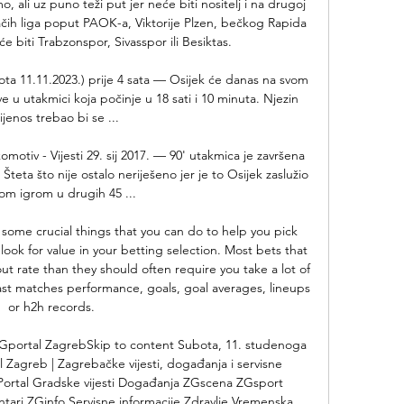
 ali uz puno teži put jer neće biti nositelj i na drugoj 
jačih liga poput PAOK-a, Viktorije Plzen, bečkog Rapida 
e biti Trabzonspor, Sivasspor ili Besiktas. 

ta 11.11.2023.) prije 4 sata — Osijek će danas na svom 
u utakmici koja počinje u 18 sati i 10 minuta. Njezin 
ijenos trebao bi se ...

tiv - Vijesti 29. sij 2017. — 90' utakmica je završena 
a što nije ostalo neriješeno jer je to Osijek zaslužio 
m igrom u drugih 45 ...

 some crucial things that you can do to help you pick 
look for value in your betting selection. Most bets that 
t rate than they should often require you take a lot of 
last matches performance, goals, goal averages, lineups 
or h2h records. 

ZGportal ZagrebSkip to content Subota, 11. studenoga 
Zagreb | Zagrebačke vijesti, događanja i servisne 
Portal Gradske vijesti Događanja ZGscena ZGsport 
ntari ZGinfo Servisne informacije Zdravlje Vremenska 