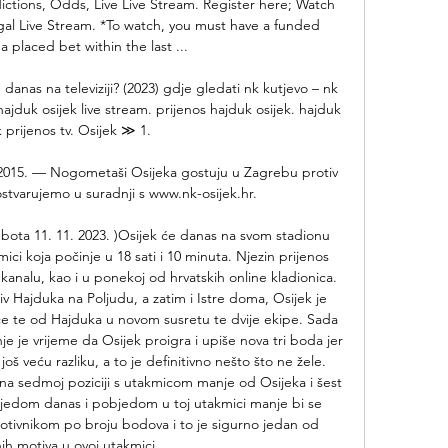
ctions, Odds, Live Live Stream. Register here; Watch 
egal Live Stream. *To watch, you must have a funded 
a placed bet within the last ...

nas na televiziji? (2023) gdje gledati nk kutjevo – nk 
hajduk osijek live stream. prijenos hajduk osijek. hajduk 
k prijenos tv. Osijek ≫ 1.

 2015. — Nogometaši Osijeka gostuju u Zagrebu protiv 
stvarujemo u suradnji s www.nk-osijek.hr.

bota 11. 11. 2023. )Osijek će danas na svom stadionu 
i koja počinje u 18 sati i 10 minuta. Njezin prijenos 
analu, kao i u ponekoj od hrvatskih online kladionica. 
 Hajduka na Poljudu, a zatim i Istre doma, Osijek je 
e te od Hajduka u novom susretu te dvije ekipe. Sada 
e je vrijeme da Osijek proigra i upiše nova tri boda jer 
oš veću razliku, a to je definitivno nešto što ne žele. 
a sedmoj poziciji s utakmicom manje od Osijeka i šest 
edom danas i pobjedom u toj utakmici manje bi se 
rotivnikom po broju bodova i to je sigurno jedan od 
h motiva u ovoj utakmici. 
