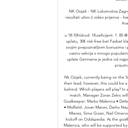
NK Osijek - NK Lokomotiva Zagre
rezultati uživo (i video prijenos - 
Are
u 18:10hIshod: 1Koeficijent: 1. 85 
uplatu, 30€ risk-free bet Favbet kla
svojim prepoznatljivim bonusima i 
casino sekcija s mnogo popularnih
uplate Germania je jedna od najprep
prisutn
Nk Osijek, currently being on the 5
their lead; however, this could be a
behind. Which players will play? In
match. Manager Zoran Zekic will 
Goalkeeper: Marko Malenica • Defen
• Midfield: Jovan Manev, Darko Neja
Mierez, Sime Grzan, Nail Omerovi
kickoff on Oddspedia. As the goal
Malenica, who will be supported by