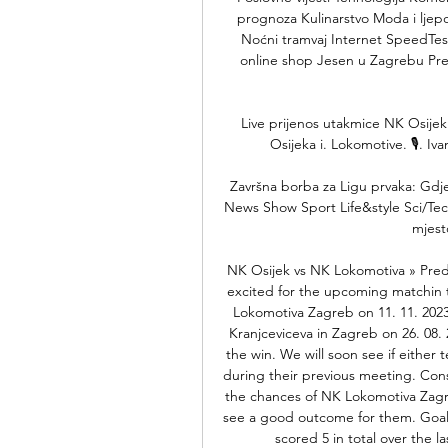
prognoza Kulinarstvo Moda i ljep
Noćni tramvaj Internet SpeedTes
online shop Jesen u Zagrebu Pre
Live prijenos utakmice NK Osijek -
Osijeka i. Lokomotive. 🎙️. 
Završna borba za Ligu prvaka: Gdje
News Show Sport Life&style Sci/Tech
mjest
NK Osijek vs NK Lokomotiva » Predi
excited for the upcoming matchin 
Lokomotiva Zagreb on 11. 11. 2023
Kranjceviceva in Zagreb on 26. 08. 
the win. We will soon see if either
during their previous meeting. Con
the chances of NK Lokomotiva Zagreb
see a good outcome for them. Goalwi
scored 5 in total over the l