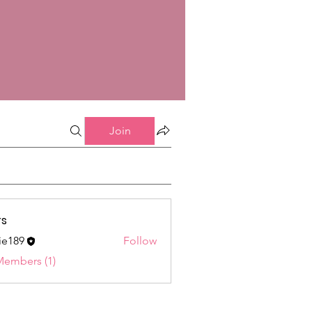
Join
s
ie189
Follow
9
Members (1)