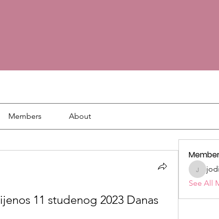
Members
About
Member
jod
jodie18
See All 
ijenos 11 studenog 2023 Danas