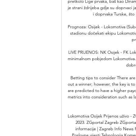
pretkolo Lige prvaka, baš kao Dinamo,
je strani ždrijeba gdje su doprvaci 
i doprvaka Turske, što ć
Prognoza: Osijek - Lokomotiva (Subo
stadionu dočekati ekipu Lokomotive 
pr
LIVE PRIJENOS: NK Osijek - FK Lokomo
minimalnom pobjedom Lokomotiva. Štet
dobro
Betting tips to consider There are
out a winner; however, the key is to 
are predicted to have a higher payou
metrics into consideration such as 
Lokomotiva Osijek Prijenos uživo - 
2023. ZGportal Zagreb ZGportal 
informacije | Zagreb Info News 
Poslovne vijesti Tehnologija Kome