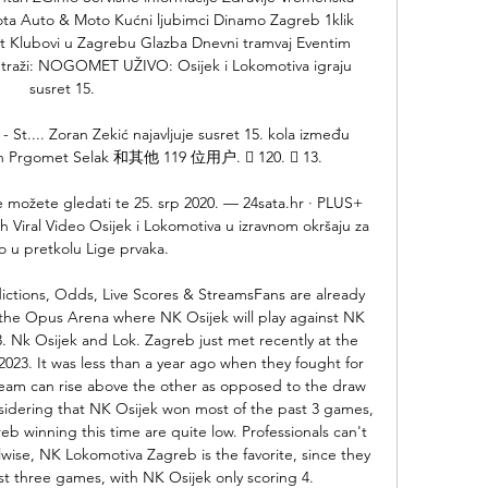
ota Auto & Moto Kućni ljubimci Dinamo Zagreb 1klik 
t Klubovi u Zagrebu Glazba Dnevni tramvaj Eventim 
traži: NOGOMET UŽIVO: Osijek i Lokomotiva igraju 
susret 15. 

 St.... Zoran Zekić najavljuje susret 15. kola između 
Ivan Prgomet Selak 和其他 119 位用户. 󰤥 120. 󰤦 13.

 možete gledati te 25. srp 2020. — 24sata.hr · PLUS+ 
 Viral Video Osijek i Lokomotiva u izravnom okršaju za 
o u pretkolu Lige prvaka.

ctions, Odds, Live Scores & StreamsFans are already 
the Opus Arena where NK Osijek will play against NK 
. Nk Osijek and Lok. Zagreb just met recently at the 
2023. It was less than a year ago when they fought for 
 team can rise above the other as opposed to the draw 
sidering that NK Osijek won most of the past 3 games, 
 winning this time are quite low. Professionals can't 
se, NK Lokomotiva Zagreb is the favorite, since they 
ast three games, with NK Osijek only scoring 4. 
