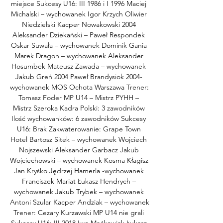
miejsce Sukcesy U16: III 1986 i I 1996 Maciej 
Michalski – wychowanek Igor Krzych Oliwier 
Niedzielski Kacper Nowakowski 2004 
Aleksander Dziekański – Paweł Respondek 
Oskar Suwała – wychowanek Dominik Gania 
Marek Dragon – wychowanek Aleksander 
Hosumbek Mateusz Zawada – wychowanek 
Jakub Greń 2004 Paweł Brandysiok 2004- 
wychowanek MOS Ochota Warszawa Trener: 
Tomasz Foder MP U14 – Mistrz PYHH – 
Mistrz Szeroka Kadra Polski: 3 zawodników 
Ilość wychowanków: 6 zawodników Sukcesy 
U16: Brak Zakwaterowanie: Grape Town 
Hotel Bartosz Sitek – wychowanek Wojciech 
Nojszewski Aleksander Garbacz Jakub 
Wojciechowski – wychowanek Kosma Kłagisz 
Jan Kryśko Jędrzej Hamerla -wychowanek 
Franciszek Mariat Łukasz Hendrych – 
wychowanek Jakub Trybek – wychowanek 
Antoni Szular Kacper Andziak – wychowanek 
Trener: Cezary Kurzawski MP U14 nie grali 