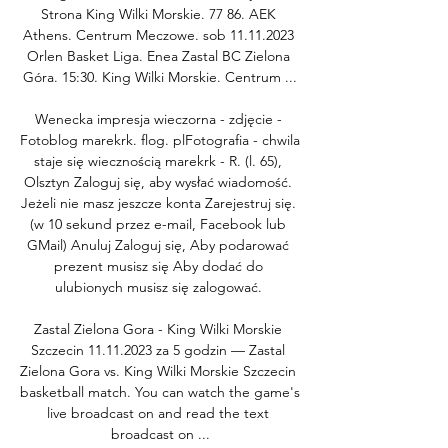
Strona King Wilki Morskie. 77 86. AEK 
Athens. Centrum Meczowe. sob 11.11.2023 
Orlen Basket Liga. Enea Zastal BC Zielona 
Góra. 15:30. King Wilki Morskie. Centrum ...

Wenecka impresja wieczorna - zdjęcie - 
Fotoblog marekrk. flog. plFotografia - chwila 
staje się wiecznością marekrk - R. (l. 65), 
Olsztyn Zaloguj się, aby wysłać wiadomość. 
Jeżeli nie masz jeszcze konta Zarejestruj się. 
(w 10 sekund przez e-mail, Facebook lub 
GMail) Anuluj Zaloguj się, Aby podarować 
prezent musisz się Aby dodać do 
ulubionych musisz się zalogować. 

Zastal Zielona Gora - King Wilki Morskie 
Szczecin 11.11.2023 za 5 godzin — Zastal 
Zielona Gora vs. King Wilki Morskie Szczecin 
basketball match. You can watch the game's 
live broadcast on and read the text 
broadcast on ...
