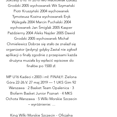
Sukcesy U16: III 2018 Iwo Maćkowiak Łukasz 
Grodzki 2005 wychowanek Wit Szymański 
Piotr Kruszyński 2004 wychowanek 
Tymoteusz Kozina wychowanek Eryk 
Wylegała 2004 Marcin Puchalski 2004 
wychowanek Jan Śmiglak 2005 Kasper 
Październy 2004 Aleks Najder 2005 Dawid 
Grodzki 2005 wychowanek Michał 
Chmielewicz Dobrze się stało że znalazł się 
organizator (jedyny) gdyby Zastal nie zgłosił 
aplikacji o finały zgodnie z przepisami każda 
drużyna musiała by wpłacić wpisowe do 
finałów po 1500 zł. 

MP U16 Kadeci r.2003 i mł. FINAŁY: Zielona 
Góra 22-26.V. 27 maj 2019 — 1 UKS Gim 92 
Warszawa · 2 Basket Team Opalenica · 3 
Biofarm Basket Junior Poznań · 4 MKS 
Ochota Warszawa · 5 Wilki Morskie Szczecin 
– wyróżnienie: ...

King Wilki Morskie Szczecin - Oficjalna 