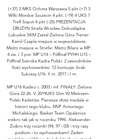
(+37) 2 MKS Ochota Warszawa 5 pkt (+7) 3 
Wilki Morskie Szczecin 4 pkt. (-19) 4 UKS 7 
Trefl Sopot 4 pkt (-25) PREZENTACJA 
DRUŻYN Strefa Wrocław Dolnośląskie 
Lubuskie SKM Zastal Zielona Góra Trener: 
Kamil Czapla miejsce w województwie: 
Mistrz miejsce w Strefie: Mistrz Bilans w MP: 
4 zw. / 3 por. MP U14 – Półfinał PYHH U15 – 
Półfinał Szeroka Kadra Polski: 2 zawodników 
Ilość wychowanków: 12 kontuzje: brak: 
Sukcesy U16: II m. 2017 i I m. 

MP U16 Kadeci r. 2003 i mł. FINAŁY: Zielona 
Góra 22-26. V. 2019UKS GIm 92 Mistrzem 
Polski Kadetów. Pierwsze złote medale w 
historii tego klubu. MVP Antoniego 
Michalskiego. Basket Team Opalenica 
srebro tak jak w roczniku 1994. Aleksander 
Ziobro trzy roczniki (94, 97 i 03) i trzy razy 
podium i to wychowankami! Żaden 