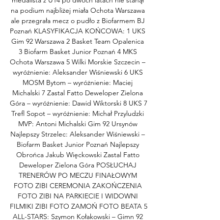
medalista z U14 po dwóch latach nie stanął 
na podium najbliżej miała Ochota Warszawa 
ale przegrała mecz o pudło z Biofarmem BJ 
Poznań KLASYFIKACJA KOŃCOWA: 1 UKS 
Gim 92 Warszawa 2 Basket Team Opalenica 
3 Biofarm Basket Junior Poznań 4 MKS 
Ochota Warszawa 5 Wilki Morskie Szczecin – 
wyróżnienie: Aleksander Wiśniewski 6 UKS 
MOSM Bytom – wyróżnienie: Maciej 
Michalski 7 Zastal Fatto Deweloper Zielona 
Góra – wyróżnienie: Dawid Wiktorski 8 UKS 7 
Trefl Sopot – wyróżnienie: Michał Przyludzki 
MVP: Antoni Michalski Gim 92 Ursynów 
Najlepszy Strzelec: Aleksander Wiśniewski – 
Biofarm Basket Junior Poznań Najlepszy 
Obrońca Jakub Więckowski Zastal Fatto 
Deweloper Zielona Góra POSŁUCHAJ 
TRENERÓW PO MECZU FINAŁOWYM 
FOTO ZIBI CEREMONIA ZAKOŃCZENIA 
FOTO ZIBI NA PARKIECIE I WIDOWNI 
FILMIKI ZIBI FOTO ZAMOŃ FOTO BEATA 5 
ALL-STARS: Szymon Kołakowski – Gimn 92 