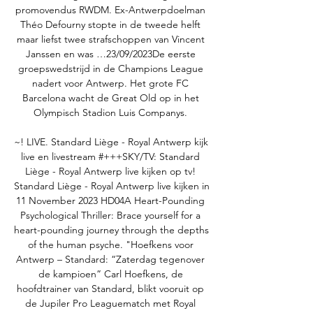
promovendus RWDM. Ex-Antwerpdoelman 
Théo Defourny stopte in de tweede helft 
maar liefst twee strafschoppen van Vincent 
Janssen en was …23/09/2023De eerste 
groepswedstrijd in de Champions League 
nadert voor Antwerp. Het grote FC 
Barcelona wacht de Great Old op in het 
Olympisch Stadion Luis Companys. 

~! LIVE. Standard Liège - Royal Antwerp kijk 
live en livestream #+++SKY/TV: Standard 
Liège - Royal Antwerp live kijken op tv! 
Standard Liège - Royal Antwerp live kijken in 
11 November 2023 HD04A Heart-Pounding 
Psychological Thriller: Brace yourself for a 
heart-pounding journey through the depths 
of the human psyche. "Hoefkens voor 
Antwerp – Standard: “Zaterdag tegenover 
de kampioen” Carl Hoefkens, de 
hoofdtrainer van Standard, blikt vooruit op 
de Jupiler Pro Leaguematch met Royal 