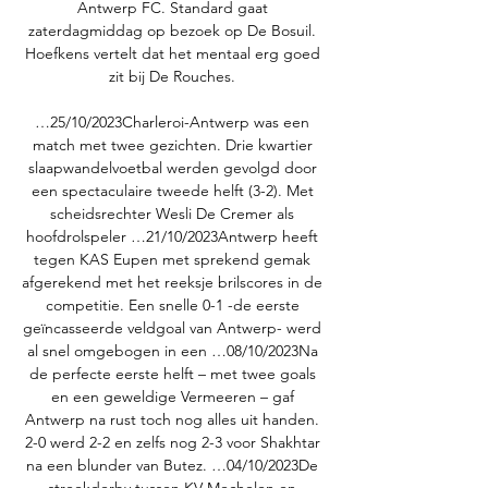
Antwerp FC. Standard gaat 
zaterdagmiddag op bezoek op De Bosuil. 
Hoefkens vertelt dat het mentaal erg goed 
zit bij De Rouches. 

…25/10/2023Charleroi-Antwerp was een 
match met twee gezichten. Drie kwartier 
slaapwandelvoetbal werden gevolgd door 
een spectaculaire tweede helft (3-2). Met 
scheidsrechter Wesli De Cremer als 
hoofdrolspeler …21/10/2023Antwerp heeft 
tegen KAS Eupen met sprekend gemak 
afgerekend met het reeksje brilscores in de 
competitie. Een snelle 0-1 -de eerste 
geïncasseerde veldgoal van Antwerp- werd 
al snel omgebogen in een …08/10/2023Na 
de perfecte eerste helft – met twee goals 
en een geweldige Vermeeren – gaf 
Antwerp na rust toch nog alles uit handen. 
2-0 werd 2-2 en zelfs nog 2-3 voor Shakhtar 
na een blunder van Butez. …04/10/2023De 