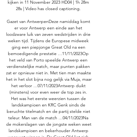
kijken in 11 November 2023 HD04 | 1h 28m 
28s | Video has closed captioning. 

Gazet van AntwerpenDeze namiddag komt 
er voor Antwerp een einde aan het 
loodzware luik van zeven wedstrijden in drie 
weken tijd. Tijdens de Europese midweek 
ging een piepjonge Great Old na een 
bemoedigende prestatie …11/11/2023Op 
het veld van Porto speelde Antwerp een 
verdienstelijke match, maar punten pakken 
zat er opnieuw niet in. Met tien man maakte 
het in het slot bijna nog gelijk via Muja, maar 
het verloor …07/11/2023Antwerp duikt 
(minstens) voor even weer de top zes in. 
Het was het eerste weerzien tussen de 
landskampioen en KRC Genk sinds de 
beruchte titelmatch en de partij stelde niet 
teleur. Man van de match …04/11/2023Na 
de mokerslagen van de jongste weken weet 
landskampioen en bekerhouder Antwerp 