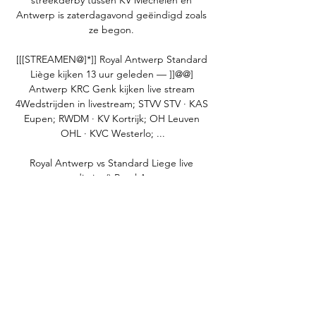
streekderby tussen KV Mechelen en 
Antwerp is zaterdagavond geëindigd zoals 
ze begon. 

[[[STREAMEN@]*]] Royal Antwerp Standard 
Liège kijken 13 uur geleden — ]]@@] 
Antwerp KRC Genk kijken live stream 
4Wedstrijden in livestream; STVV STV · KAS 
Eupen; RWDM · KV Kortrijk; OH Leuven 
OHL · KVC Westerlo; ...

Royal Antwerp vs Standard Liege live 
score,prediction() Royal Antwerp vs 
Standard Liege live score (and video online 
live stream) starts on 2023/01/22 at 04:30:00 
UTC time in Belgian Pro League.

Royal Antwerp FC - Standard Liège -:- 
(Eerste klasse A 2023 13 uur geleden — Live 
commentary: Royal Antwerp FC - Standard 
Liège (Eerste klasse A 2023/2024, 14. Round) 
with scorers, line-ups, substitutions, ...
