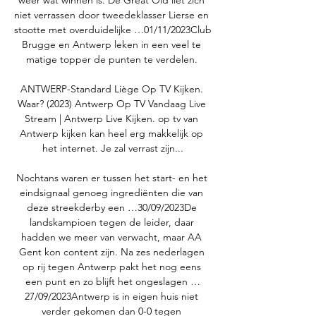
weer wat winnen is. De Great Old liet zich 
niet verrassen door tweedeklasser Lierse en 
stootte met overduidelijke …01/11/2023Club 
Brugge en Antwerp leken in een veel te 
matige topper de punten te verdelen. 

ANTWERP-Standard Liège Op TV Kijken. 
Waar? (2023) Antwerp Op TV Vandaag Live 
Stream | Antwerp Live Kijken. op tv van 
Antwerp kijken kan heel erg makkelijk op 
het internet. Je zal verrast zijn...

Nochtans waren er tussen het start- en het 
eindsignaal genoeg ingrediënten die van 
deze streekderby een …30/09/2023De 
landskampioen tegen de leider, daar 
hadden we meer van verwacht, maar AA 
Gent kon content zijn. Na zes nederlagen 
op rij tegen Antwerp pakt het nog eens 
een punt en zo blijft het ongeslagen …
27/09/2023Antwerp is in eigen huis niet 
verder gekomen dan 0-0 tegen 