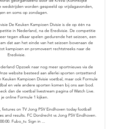
wordt georganiseerd door de KNVB (Koninklijke 
 wedstrijden worden gespeeld op vrijdagavonden, 
gen en soms op zondagen. 

isie De Keuken Kampioen Divisie is de op één na 
titie in Nederland, na de Eredivisie. De competitie 
keer tegen elkaar spelen gedurende het seizoen, een 
team dat aan het einde van het seizoen bovenaan de 
 tot kampioen en promoveert rechtstreeks naar de 
Eredivisie. 

ederland Opzoek naar nog meer sportnieuws via de 
nze website besteed aan allerlei sporten ontzettend 
an Keuken Kampioen Divisie voetbal, maar ook Formule 
dbal en vele andere sporten komen bij ons aan bod. 
heck dan de voetbal livestream pagina of Watch Live. 
je online Formule 1 kijken. 

 fixtures on TV Jong PSV Eindhoven today football 
tables and results. FC Dordrecht vs Jong PSV Eindhoven. 
00:00. Fubo_tv. Sign in ...
