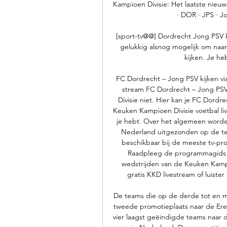
Kampioen Divisie: Het laatste nieuw
· DOR · JPS · J
[sport-tv@@] Dordrecht Jong PSV ki
gelukkig alsnog mogelijk om naar
kijken. Je heb
FC Dordrecht – Jong PSV kijken via 
stream FC Dordrecht – Jong PSV
Divisie niet. Hier kan je FC Dordre
Keuken Kampioen Divisie voetbal liv
je hebt. Over het algemeen worde
Nederland uitgezonden op de tel
beschikbaar bij de meeste tv-pro
Raadpleeg de programmagids va
wedstrijden van de Keuken Kampi
gratis KKD livestream of luister 
De teams die op de derde tot en me
tweede promotieplaats naar de Ered
vier laagst geëindigde teams naar d