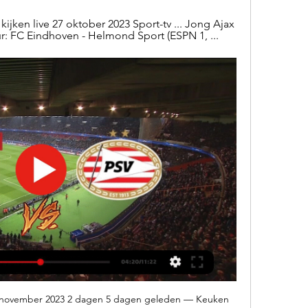
ken live 27 oktober 2023 Sport-tv ... Jong Ajax 
ur: FC Eindhoven - Helmond Sport (ESPN 1, ...
5 november 2023 2 dagen 5 dagen geleden — Keuken 