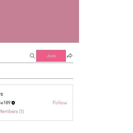
Join
s
ie189
Follow
9
Members (1)