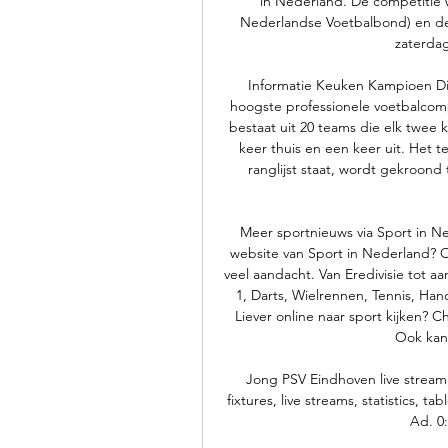
in Nederland. De competitie 
Nederlandse Voetbalbond) en de
zaterda
Informatie Keuken Kampioen Div
hoogste professionele voetbalcompe
bestaat uit 20 teams die elk twee 
keer thuis en een keer uit. Het 
ranglijst staat, wordt gekroond
Meer sportnieuws via Sport in N
website van Sport in Nederland? O
veel aandacht. Van Eredivisie tot a
1, Darts, Wielrennen, Tennis, Han
Liever online naar sport kijken? C
Ook kan 
Jong PSV Eindhoven live stream,
fixtures, live streams, statistics, 
Ad. 0: