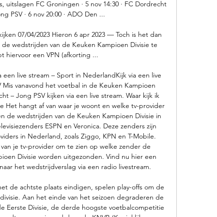
s, uitslagen FC Groningen · 5 nov 14:30 · FC Dordrecht 
ong PSV · 6 nov 20:00 · ADO Den ...

jken 07/04/2023 Hieron 6 apr 2023 — Toch is het dan 
 de wedstrijden van de Keuken Kampioen Divisie te 
t hiervoor een VPN (afkorting ...

een live stream – Sport in NederlandKijk via een live 
 Mis vanavond het voetbal in de Keuken Kampioen 
cht – Jong PSV kijken via een live stream. Waar kijk ik 
e Het hangt af van waar je woont en welke tv-provider 
n de wedstrijden van de Keuken Kampioen Divisie in 
evisiezenders ESPN en Veronica. Deze zenders zijn 
viders in Nederland, zoals Ziggo, KPN en T-Mobile. 
n je tv-provider om te zien op welke zender de 
oen Divisie worden uitgezonden. Vind nu hier een 
naar het wedstrijdverslag via een radio livestream. 

t de achtste plaats eindigen, spelen play-offs om de 
ivisie. Aan het einde van het seizoen degraderen de 
e Eerste Divisie, de derde hoogste voetbalcompetitie 