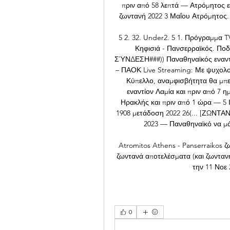
πριν από 58 λεπτά — Ατρόμητος ε
ζωντανή 2022 3 Μαΐου Ατρόμητος. 
5 2. 32. Under2. 5 1. Πρόγραμμα T
Κηφισιά - Πανσερραϊκός. Ποδ
ΣΎΝΔΕΣΗ###)) Παναθηναϊκός εναντί
– ΠΑΟΚ Live Streaming: Με ψυχολο
Κύπελλο, αναμφισβήτητα θα μπ
εναντίον Λαμία και πριν από 7
Ηρακλής και πριν από 1 ώρα — 5 Ι
1908 μετάδοση 2022 26(... [ΖΩΝΤΑ
2023 — Παναθηναϊκό να μάχ
Atromitos Athens - Panserraikos ζ
ζωντανά αποτελέσματα (και ζωντανή 
την 11 Νοε 
0