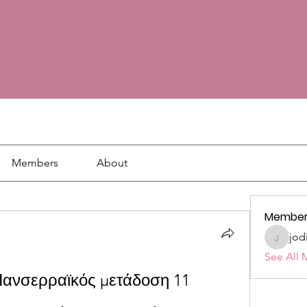
Members
About
Member
jod
jodie18
See All 
Πανσερραϊκός μετάδοση 11 