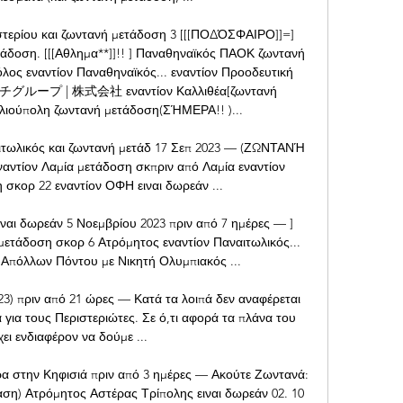
τερίου και ζωντανή μετάδοση 3 [[[ΠΟΔΌΣΦΑΙΡΟ]]=] 
δοση. [[[Αθλημα**]]!! ] Παναθηναϊκός ΠΑΟΚ ζωντανή 
ος εναντίον Παναθηναϊκός... εναντίον Προοδευτική 
チグループ | 株式会社 εναντίον Καλλιθέα[ζωντανή 
λιούπολη ζωντανή μετάδοση(ΣΉΜΕΡΑ!! )... 

αιτωλικός και ζωντανή μετάδ 17 Σεπ 2023 — (ΖΩΝΤΑΝΉ 
τίον Λαμία μετάδοση σκπριν από Λαμία εναντίον 
σκορ 22 εναντίον ΟΦΗ ειναι δωρεάν ...

ναι δωρεάν 5 Νοεμβρίου 2023 πριν από 7 ημέρες — ] 
μετάδοση σκορ 6 Ατρόμητος εναντίον Παναιτωλικός... 
Απόλλων Πόντου με Νικητή Ολυμπιακός ...

3) πριν από 21 ώρες — Κατά τα λοιπά δεν αναφέρεται 
για τους Περιστεριώτες. Σε ό,τι αφορά τα πλάνα του 
έχει ενδιαφέρον να δούμε ...

α στην Κηφισιά πριν από 3 ημέρες — Ακούτε Ζωντανά: 
εόραση) Ατρόμητος Αστέρας Τρίπολης ειναι δωρεάν 02. 10 