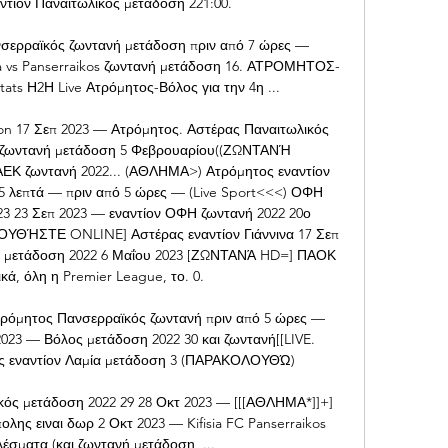
τίον Παναιτωλικός μετάδοση 221:00.

σερραϊκός ζωντανή μετάδοση πριν από 7 ώρες — 
ia vs Panserraikos ζωντανή μετάδοση 16. ΑΤΡΟΜΗΤΟΣ-
ts Η2Η Live Ατρόμητος-Βόλος για την 4η ...

on 17 Σεπ 2023 — Ατρόμητος. Αστέρας Παναιτωλικός 
ς ζωντανή μετάδοση 5 Φεβρουαρίου((ΖΩΝΤΑΝΉ 
Κ ζωντανή 2022... (ΑΘΛΗΜΑ>) Ατρόμητος εναντίον 
55 λεπτά — πριν από 5 ώρες — (Live Sport<<<) ΟΦΗ 
3 23 Σεπ 2023 — εναντίον ΟΦΗ ζωντανή 2022 20ο 
ΟΥΘΉΣΤΕ ONLINE] Αστέρας εναντίον Γιάννινα 17 Σεπ 
ς μετάδοση 2022 6 Μαΐου 2023 [ΖΩΝΤΑΝΆ HD=] ΠΑΟΚ 
κά, όλη η Premier League, το. 0. 

τρόμητος Πανσερραϊκός ζωντανή πριν από 5 ώρες — 
023 — Βόλος μετάδοση 2022 30 και ζωντανή[[LIVE. 
 εναντίον Λαμία μετάδοση 3 (ΠΑΡΑΚΟΛΟΥΘΏ)

ός μετάδοση 2022 29 28 Οκτ 2023 — [[[ΑΘΛΗΜΑ*]]+] 
λης ειναι δωρ 2 Οκτ 2023 — Kifisia FC Panserraikos 
έσματα (και ζωντανή μετάδοση, ...
