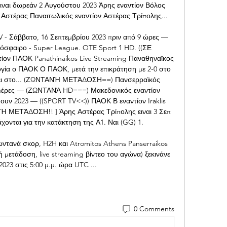
ιναι δωρεάν 2 Αυγούστου 2023 Άρης εναντίον Βόλος 
Αστέρας Παναιτωλικός εναντίον Αστέρας Τρίπολης... 

V - Σάββατο, 16 Σεπτεμβρίου 2023 πριν από 9 ώρες — 
όσφαιρο - Super League. OTE Sport 1 HD. ((ΣΕ 
ον ΠΑΟΚ Panathinaikos Live Streaming Παναθηναϊκος 
γία ο ΠΑΟΚ Ο ΠΑΟΚ, μετά την επικράτηση με 2-0 στο 
ει στο... (ΖΩΝΤΑΝΉ ΜΕΤΆΔΟΣΗ==) Πανσερραϊκός 
 ημέρες — (ΖΩΝΤΑΝΆ HD===) Μακεδονικός εναντίον 
ουν 2023 — ((SPORT TV<<)) ΠΑΟΚ Β εναντίον Iraklis 
ΝΉ ΜΕΤΆΔΟΣΗ!! ] Άρης Αστέρας Τρίπολης ειναι 3 Σεπ 
ονται για την κατάκτηση της Α1. Ναι (GG) 1. 

ωντανά σκορ, H2H και Atromitos Athens Panserraikos 
μετάδοση, live streaming βίντεο του αγώνα) ξεκινάνε 
2023 στις 5:00 μ.μ. ώρα UTC ...
0 Comments