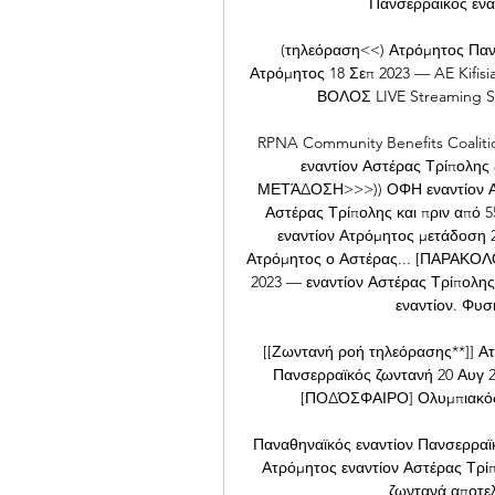
Πανσερραϊκός εναν
(τηλεόραση<<) Ατρόμητος Παν
Ατρόμητος 18 Σεπ 2023 — AE Kifis
ΒΟΛΟΣ LIVE Streaming Sta
RPNA Community Benefits Coaliti
εναντίον Αστέρας Τρίπολη
ΜΕΤΆΔΟΣΗ>>>)) ΟΦΗ εναντίον ΑΕ
Αστέρας Τρίπολης και πριν από 
εναντίον Ατρόμητος μετάδοση 2
Ατρόμητος ο Αστέρας... [ΠΑΡΑΚΟΛ
2023 — εναντίον Αστέρας Τρίπολη
εναντίον. Φυσι
[[Ζωντανή ροή τηλεόρασης**]] Α
Πανσερραϊκός ζωντανή 20 Αυγ 2
[ΠΟΔΌΣΦΑΙΡΟ] Ολυμπιακός
Παναθηναϊκός εναντίον Πανσερραϊκ
Ατρόμητος εναντίον Αστέρας Τρίπο
ζωντανά αποτελ