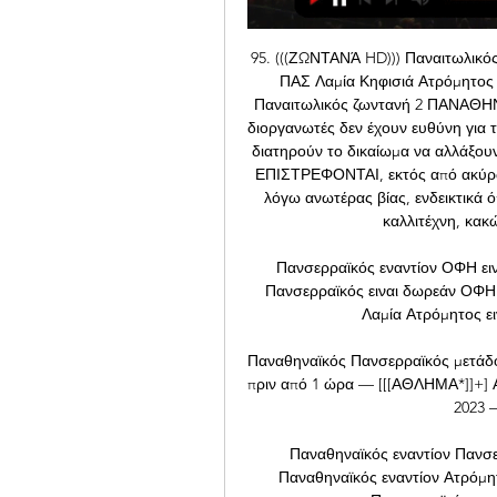
95. (((ΖΩΝΤΑΝΆ HD))) Παναιτωλικό
ΠΑΣ Λαμία Κηφισιά Ατρόμητος 
Παναιτωλικός ζωντανή 2 ΠΑΝΑΘΗ
διοργανωτές δεν έχουν ευθύνη για τ
διατηρούν το δικαίωμα να αλλάξουν
ΕΠΙΣΤΡΕΦΟΝΤΑΙ, εκτός από ακύρω
λόγω ανωτέρας βίας, ενδεικτικά ό
καλλιτέχνη, κακ
Πανσερραϊκός εναντίον ΟΦΗ εινα
Πανσερραϊκός ειναι δωρεάν ΟΦΗ 
Λαμία Ατρόμητος ει
Παναθηναϊκός Πανσερραϊκός μετάδο
πριν από 1 ώρα — [[[ΑΘΛΗΜΑ*]]+] Α
2023 —
Παναθηναϊκός εναντίον Πανσε
Παναθηναϊκός εναντίον Ατρόμη