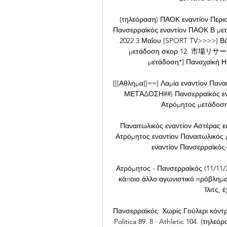
(τηλεόραση) ΠΑΟΚ εναντίον Περισ
Πανσερραϊκός εναντίον ΠΑΟΚ Β μετά
2022 3 Μαΐου [SPORT TV>>>>] Βόλ
μετάδοση σκορ 12. 市場リサー
μετάδοση*] Παναχαϊκή Η
[[[Αθλημα]]==] Λαμία εναντίον Παν
ΜΕΤΆΔΟΣΗ##) Πανσερραϊκός εναν
Ατρόμητος μετάδοση 
Παναιτωλικός εναντίον Αστέρας ει
Ατρόμητος εναντίον Παναιτωλικός 
εναντίον Πανσερραϊκός-
Ατρόμητος - Πανσερραϊκός (11/11/2
κάποιο άλλο αγωνιστικό πρόβλημα 
Ίλιτς, 
Πανσερραϊκός: Χωρίς Γούλερι κόντρ
Politica 89. 8 · Athletic 104. (τηλ