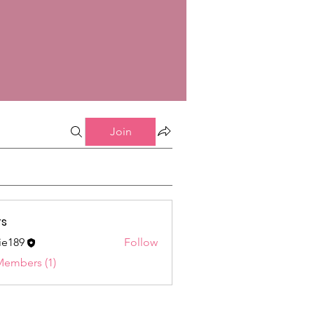
Join
s
ie189
Follow
9
Members (1)