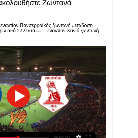
ακολουθήστε Ζωντανά
εναντίον Πανσερραϊκός ζωντανή μετάδοση 
ιν από 22 λεπτά — ... εναντίον Χανιά ζωντανή 