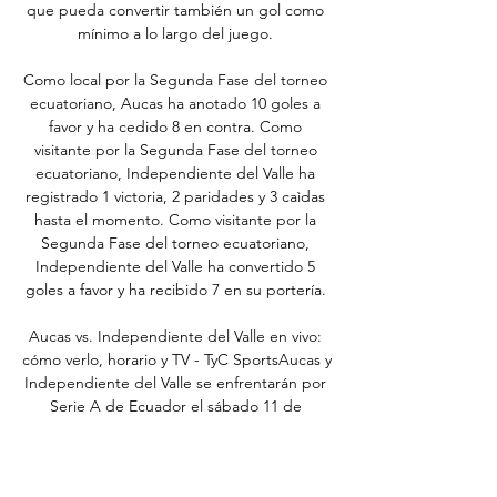
que pueda convertir también un gol como 
mínimo a lo largo del juego. 

Como local por la Segunda Fase del torneo 
ecuatoriano, Aucas ha anotado 10 goles a 
favor y ha cedido 8 en contra. Como 
visitante por la Segunda Fase del torneo 
ecuatoriano, Independiente del Valle ha 
registrado 1 victoria, 2 paridades y 3 caìdas 
hasta el momento. Como visitante por la 
Segunda Fase del torneo ecuatoriano, 
Independiente del Valle ha convertido 5 
goles a favor y ha recibido 7 en su portería. 

Aucas vs. Independiente del Valle en vivo: 
cómo verlo, horario y TV - TyC SportsAucas y 
Independiente del Valle se enfrentarán por 
Serie A de Ecuador el sábado 11 de 
noviembre. El partido se jugará a las 
20:00hs. y se televisará por Star+. Seguilo en 
vivo. Seguí en vivo todas las incidencias del 