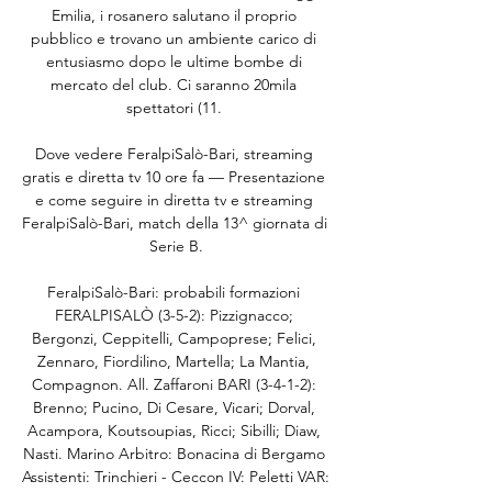
Emilia, i rosanero salutano il proprio 
pubblico e trovano un ambiente carico di 
entusiasmo dopo le ultime bombe di 
mercato del club. Ci saranno 20mila 
spettatori (11. 

Dove vedere FeralpiSalò-Bari, streaming 
gratis e diretta tv 10 ore fa — Presentazione 
e come seguire in diretta tv e streaming 
FeralpiSalò-Bari, match della 13^ giornata di 
Serie B.

FeralpiSalò-Bari: probabili formazioni 
FERALPISALÒ (3-5-2): Pizzignacco; 
Bergonzi, Ceppitelli, Campoprese; Felici, 
Zennaro, Fiordilino, Martella; La Mantia, 
Compagnon. All. Zaffaroni BARI (3-4-1-2): 
Brenno; Pucino, Di Cesare, Vicari; Dorval, 
Acampora, Koutsoupias, Ricci; Sibilli; Diaw, 
Nasti. Marino Arbitro: Bonacina di Bergamo 
Assistenti: Trinchieri - Ceccon IV: Peletti VAR: 