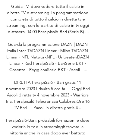
Guida TV: dove vedere tutto il calcio in 
diretta TV e streaming La programmazione 
completa di tutto il calcio in diretta tv e 
streaming, con le partite di calcio in tv oggi 
e stasera. 14.00 Feralpisalò-Bari (Serie B) ...

Guarda la programmazione DAZN | DAZN 
Italia Inter TVDAZN Linear · Milan TVDAZN 
Linear · NFL NetworkNFL · UnbeatenDAZN 
Linear · Red FeralpiSalò - BariSerie BKT · 
Cosenza - ReggianaSerie BKT · Ascoli - ...

DIRETTA FeralpiSalò - Bari gratis 11 
novembre 2023 I risulta 5 ore fa — Oggi Bari 
Ascoli diretta tv 4 novembre 2023 - Warriors 
Inc. Feralpisalò Telecronaca CalabresiOre 16 
TV Bari — Ascoli in diretta gratis 4 ...

FeralpiSalò-Bari: probabili formazioni e dove 
vederla in tv e in streamingRitrovata la 
vittoria anche in casa dopo aver battuto 