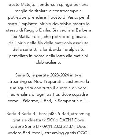
posto Mateju. Henderson spinge per una 
maglia da titolare a centrocampo e 
potrebbe prendere il posto di Vasic, per il 
resto l’impianto iniziale dovrebbe essere lo 
stesso di Reggio Emilia. Si rivedrà al Barbera 
l’ex Mattia Felici, che potrebbe giocare 
dall’inizio nelle fila della matricola assoluta 
della serie B, la lombarda Feralpisalò, 
gemellata in nome della lotta alla mafia al 
club siciliano. 

Serie B, le partite 2023-2024 in tv e 
streaming su Now Preparati a sostenere la 
tua squadra con tutto il cuore e a vivere 
l'adrenalina di ogni partita, dove squadre 
come il Palermo, il Bari, la Sampdoria e il ...

Serie B Serie B ; FeralpiSalò-Bari, streaming 
gratis e diretta tv SKY o DAZN? Dove 
vedere Serie B · 09.11.2023 23:37 ; Dove 
vedere Bari-Ascoli, streaming gratis OGGI 