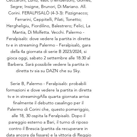
Ceccaroni, Lund; Vasic (Henderson), Gomes, 
Segre; Insigne, Brunori, Di Mariano. All. 
Corini. FERALPISALÒ (4-3-3): Pizzignacco; 
Ferrarini, Ceppitelli, Pilati, Tonetto; 
Hergheligiu, Fiordilino, Balestrero; Felici, La 
Mantia, Di Molfetta. Vecchi. Palermo - 
Feralpisalò: dove vedere la partita in diretta 
tv e in streaming Palermo - Feralpisalò, gara 
della 4a giornata di serie B 2023/2024, si 
gioca oggi, sabato 2 settembre alle 18:30 al 
Barbera. Sarà possibile vedere la partita in 
diretta tv sia su DAZN che su Sky. 

Serie B, Palermo - Feralpisalò: probabili 
formazioni e dove vedere la partita in diretta 
tv e in streamingAlla quarta giornata arriva 
finalmente il debutto casalingo per il 
Palermo di Corini che, questo pomeriggio, 
alle 18, 30 ospita la Feralpisalò. Dopo il 
pareggio esterno a Bari, il turno di riposo 
contro il Brescia (partita da recuperare in 
data ancora da fissare) e la vittoria di Reggio 