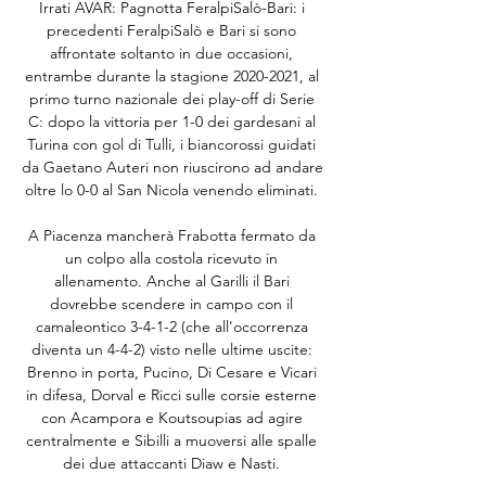
Irrati AVAR: Pagnotta FeralpiSalò-Bari: i 
precedenti FeralpiSalò e Bari si sono 
affrontate soltanto in due occasioni, 
entrambe durante la stagione 2020-2021, al 
primo turno nazionale dei play-off di Serie 
C: dopo la vittoria per 1-0 dei gardesani al 
Turina con gol di Tulli, i biancorossi guidati 
da Gaetano Auteri non riuscirono ad andare 
oltre lo 0-0 al San Nicola venendo eliminati. 

A Piacenza mancherà Frabotta fermato da 
un colpo alla costola ricevuto in 
allenamento. Anche al Garilli il Bari 
dovrebbe scendere in campo con il 
camaleontico 3-4-1-2 (che all'occorrenza 
diventa un 4-4-2) visto nelle ultime uscite: 
Brenno in porta, Pucino, Di Cesare e Vicari 
in difesa, Dorval e Ricci sulle corsie esterne 
con Acampora e Koutsoupias ad agire 
centralmente e Sibilli a muoversi alle spalle 
dei due attaccanti Diaw e Nasti. 
