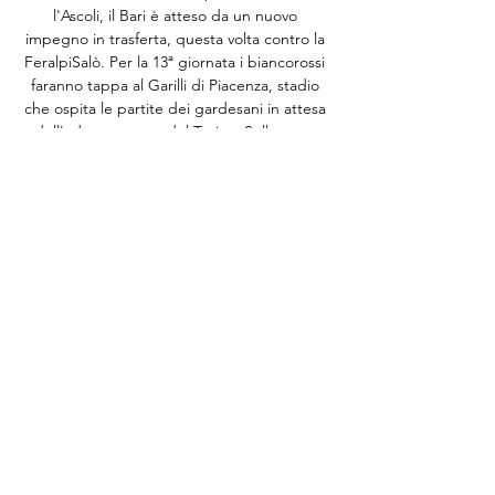
l'Ascoli, il Bari è atteso da un nuovo 
impegno in trasferta, questa volta contro la 
FeralpiSalò. Per la 13ª giornata i biancorossi 
faranno tappa al Garilli di Piacenza, stadio 
che ospita le partite dei gardesani in attesa 
dell'adeguamento del Turina. Sulla carta 
potrebbe sembrare una partita favorevole ai 
biancorossi, che dal cambio di allenatore in 
poi hanno inanellato tre risultati utili (un pari 
e due vittorie consecutive per un totale di 7 
punti) ma nella conferenza della vigilia è 
stato proprio Pasquale Marino a richiamare 
all'attenzione i suoi, ricordando loro che non 
dovranno badare alla posizione di classifica 
dei verdazzurri, provvisoriamente ultimi. 

Feralpisalò-Bari, Zaffaroni: “Fondamentale 
fare risultato. 9 ore fa — Marco Zaffaroni, 
tecnico della Feralpisalò, ha rilasciato 
dichiarazioni alla vigilia della sfida contro il 
Bari.
