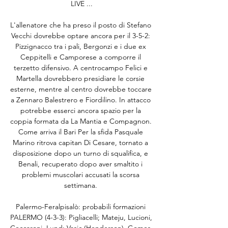
LIVE ...

L'allenatore che ha preso il posto di Stefano 
Vecchi dovrebbe optare ancora per il 3-5-2: 
Pizzignacco tra i pali, Bergonzi e i due ex 
Ceppitelli e Camporese a comporre il 
terzetto difensivo. A centrocampo Felici e 
Martella dovrebbero presidiare le corsie 
esterne, mentre al centro dovrebbe toccare 
a Zennaro Balestrero e Fiordilino. In attacco 
potrebbe esserci ancora spazio per la 
coppia formata da La Mantia e Compagnon. 
Come arriva il Bari Per la sfida Pasquale 
Marino ritrova capitan Di Cesare, tornato a 
disposizione dopo un turno di squalifica, e 
Benali, recuperato dopo aver smaltito i 
problemi muscolari accusati la scorsa 
settimana. 

Palermo-Feralpisalò: probabili formazioni 
PALERMO (4-3-3): Pigliacelli; Mateju, Lucioni, 