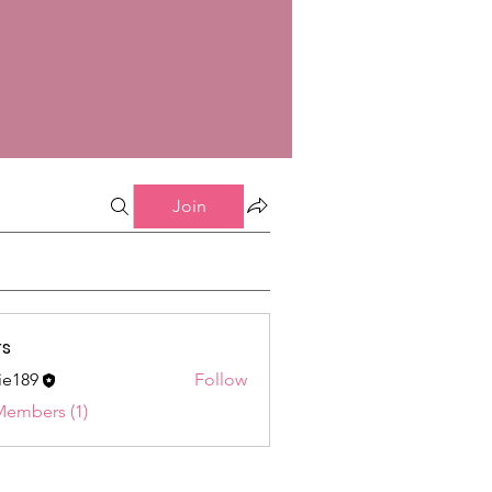
Join
s
ie189
Follow
9
Members (1)