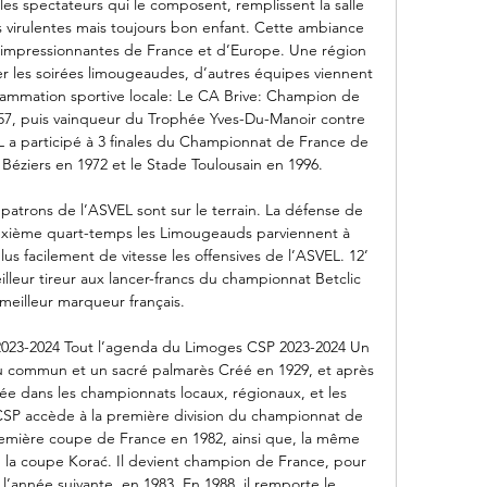
es spectateurs qui le composent, remplissent la salle 
s virulentes mais toujours bon enfant. Cette ambiance 
 impressionnantes de France et d’Europe. Une région 
brer les soirées limougeaudes, d’autres équipes viennent 
ammation sportive locale: Le CA Brive: Champion de 
57, puis vainqueur du Trophée Yves-Du-Manoir contre 
L a participé à 3 finales du Championnat de France de 
éziers en 1972 et le Stade Toulousain en 1996. 

patrons de l’ASVEL sont sur le terrain. La défense de 
uxième quart-temps les Limougeauds parviennent à 
us facilement de vitesse les offensives de l’ASVEL. 12’ 
leur tireur aux lancer-francs du championnat Betclic 
 meilleur marqueur français. 

 2023-2024 Tout l’agenda du Limoges CSP 2023-2024 Un 
du commun et un sacré palmarès Créé en 1929, et après 
e dans les championnats locaux, régionaux, et les 
e CSP accède à la première division du championnat de 
remière coupe de France en 1982, ainsi que, la même 
 la coupe Korać. Il devient champion de France, pour 
 l’année suivante, en 1983. En 1988, il remporte le 