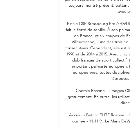
toujours montré présent, battan
avec p
Finale CSP Strasbourg Pro A ©VDL
fait la fierté de sa ville. À son p
de France, et six coupes de Fr
Villeurbanne, l’une des trois é
consécutives. Cependant, elle est la 
1990 et de 2014 à 2015. Avec cinq
club français de sport collectif
important palmarès européen. Le
européennes, toutes discipline
épreuves 
Chorale Roanne - Limoges CSP
gratuitement. En outre, les utilisa
direct
Accueil - Betclic ELITE Roanne · 
journée - 11.11 9 . Le Mans DeV