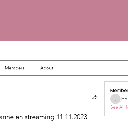
Members
About
Member
jod
jodie18
See All 
anne en streaming 11.11.2023