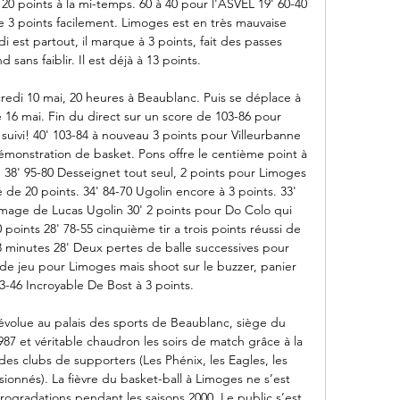
 points à la mi-temps. 60 à 40 pour l'ASVEL 19' 60-40 
3 points facilement. Limoges est en très mauvaise 
 est partout, il marque à 3 points, fait des passes 
 sans faiblir. Il est déjà à 13 points. 

redi 10 mai, 20 heures à Beaublanc. Puis se déplace à 
 16 mai. Fin du direct sur un score de 103-86 pour 
suivi! 40' 103-84 à nouveau 3 points pour Villeurbanne 
démonstration de basket. Pons offre le centième point à 
38' 95-80 Desseignet tout seul, 2 points pour Limoges 
e 20 points. 34' 84-70 Ugolin encore à 3 points. 33' 
'image de Lucas Ugolin 30' 2 points pour Do Colo qui 
points 28' 78-55 cinquième tir a trois points réussi de 
3 minutes 28' Deux pertes de balle successives pour 
 de jeu pour Limoges mais shoot sur le buzzer, panier 
3-46 Incroyable De Bost à 3 points. 

volue au palais des sports de Beaublanc, siège du 
87 et véritable chaudron les soirs de match grâce à la 
es clubs de supporters (Les Phénix, les Eagles, les 
ionnés). La fièvre du basket-ball à Limoges ne s’est 
ogradations pendant les saisons 2000. Le public s’est 