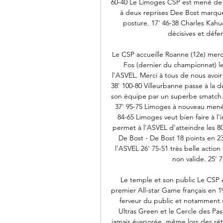
60-40 Le Limoges CSP est mené de 20
à deux reprises Dee Bost marque 
posture. 17' 46-38 Charles Kahudi
décisives et défend
Le CSP accueille Roanne (12e) merc
Fos (dernier du championnat) le
l'ASVEL. Merci à tous de nous avoir 
38' 100-80 Villeurbanne passe à la 
son équipe par un superbe smatch. 
37' 95-75 Limoges à nouveau mené d
84-65 Limoges veut bien faire à l
permet à l'ASVEL d'atteindre les 80 
De Bost - De Bost 18 points en 2
l'ASVEL 26' 75-51 très belle action
non valide. 25' 7
Le temple et son public Le CSP é
premier All-star Game français en 19
ferveur du public et notamment d
Ultras Green et le Cercle des Pass
jamais évaporée, même lors des rétr