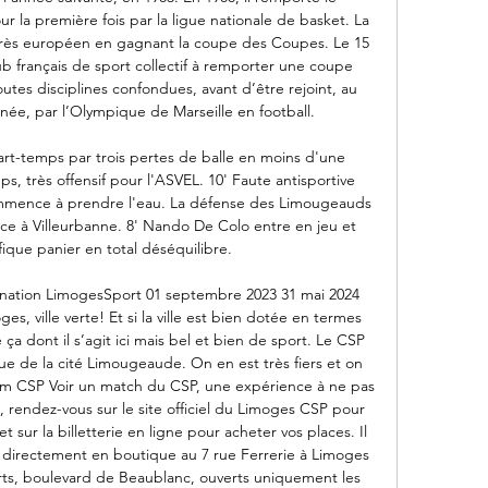
 la première fois par la ligue nationale de basket. La 
rès européen en gagnant la coupe des Coupes. Le 15 
club français de sport collectif à remporter une coupe 
tes disciplines confondues, avant d’être rejoint, au 
e, par l’Olympique de Marseille en football. 

rt-temps par trois pertes de balle en moins d'une 
, très offensif pour l'ASVEL. 10' Faute antisportive 
ommence à prendre l'eau. La défense des Limougeauds 
ace à Villeurbanne. 8' Nando De Colo entre en jeu et 
ique panier en total déséquilibre. 

tination LimogesSport 01 septembre 2023 31 mai 2024 
s, ville verte! Et si la ville est bien dotée en termes 
 ça dont il s’agit ici mais bel et bien de sport. Le CSP 
 de la cité Limougeaude. On en est très fiers et on 
m CSP Voir un match du CSP, une expérience à ne pas 
 rendez-vous sur le site officiel du Limoges CSP pour 
 sur la billetterie en ligne pour acheter vos places. Il 
 directement en boutique au 7 rue Ferrerie à Limoges 
rts, boulevard de Beaublanc, ouverts uniquement les 