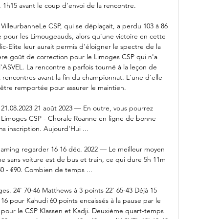
 1h15 avant le coup d’envoi de la rencontre. 

VilleurbanneLe CSP, qui se déplaçait, a perdu 103 à 86 
e pour les Limougeauds, alors qu'une victoire en cette 
-Elite leur aurait permis d'éloigner le spectre de la 
rière goût de correction pour le Limoges CSP qui n'a 
'ASVEL. La rencontre a parfois tourné à la leçon de 
rencontres avant la fin du championnat. L'une d'elle 
être remportée pour assurer le maintien. 

1.08.2023 21 août 2023 — En outre, vous pourrez 
 Limoges CSP - Chorale Roanne en ligne de bonne 
ns inscription. Aujourd'Hui ...

eaming regarder 16 16 déc. 2022 — Le meilleur moyen 
sans voiture est de bus et train, ce qui dure 5h 11m 
0 - €90. Combien de temps ...

es. 24' 70-46 Matthews à 3 points 22' 65-43 Déjà 15 
 16 pour Kahudi 60 points encaissés à la pause par le 
pour le CSP Klassen et Kadji. Deuxième quart-temps 