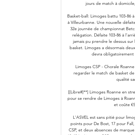
jours de match à domicile,
Basket-ball: Limoges battu 103-86 à 
à Villeurbanne. Une nouvelle défait
32e journée de championnat Betclic
relégation. Défaite 103-86 à l'ar
jamais pu prendre le dessus sur l
basket. Limoges a désormais deux 
devra obligatoirement 
Limoges CSP - Chorale Roanne 2
regarder le match de basket de
qualité sa
[[Libre#]**] Limoges Roanne en str
pour se rendre de Limoges à Roanne 
et coûte €5
L'ASVEL est sans pitié pour limog
points pour De Bost, 17 pour Fall,
CSP, et deux absences de marque 