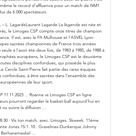
t même le record d’affluence pour un match de NM1 
lus de 6 000 spectateurs. 

 – L. LagardeLaurent Lagarde La légende est née et 
almarès, le Limoges CSP compte onze titres de champion 
ance. Il est, avec le FA Mulhouse et l’ASVEL Lyon-
quipes sacrées championnes de France trois années 
seule à l’avoir été deux fois, de 1983 à 1985, de 1988 à 
 trophées européens, le Limoges CSP est le deuxième 
, toutes disciplines confondues, qui possède le plus 
 Cercle Saint-Pierre fait partie des rares équipes 
s confondues, à être sacrées dans l’ensemble des 
européennes de leur sport. 

 11.11.2023 ... Roanne vs Limoges CSP en ligne 
teurs pourront regarder le basket-ball aujourd'hui en 
 ou suivre la diffusion ...

18:30 · Vis ton match. avec. Limoges. Skweek. 11ème 
ante Jones 15.1. 10 . Gravelines-Dunkerque Johnny 
Berhanemeskel ...
