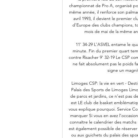
championnat de Pro A, organisé pour
même année, il renforce son palma
avril 1993, il devient le premier 
d’Europe des clubs champions, tou
mois de mai de la même anné
11' 34-29 L'ASVEL entame le qua
minute. Fin du premier quart temps
contre Risacher 9' 32-19 Le CSP c
ne fait absolument pas le poids f
signe un magnif
Limoges CSP: la vie en vert - Des
Palais des Sports de Limoges Limoge
de parcs et jardins, ce n’est pas de
est LE club de basket emblématique
vous explique pourquoi. Service Co
manquer Si vous en avez l’occasion,
connaître le calendrier des matchs et
est également possible de réserver
ou aux guichets du palais des spo