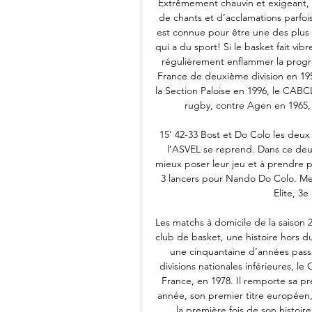
Extrêmement chauvin et exigeant, l
de chants et d’acclamations parfoi
est connue pour être une des plus
qui a du sport! Si le basket fait vi
régulièrement enflammer la progr
France de deuxième division en 19
la Section Paloise en 1996, le CABC
rugby, contre Agen en 1965, B
15’ 42-33 Bost et Do Colo les deux 
l’ASVEL se reprend. Dans ce de
mieux poser leur jeu et à prendre pl
3 lancers pour Nando Do Colo. Meil
Elite, 3e
Les matchs à domicile de la saison
club de basket, une histoire hors 
une cinquantaine d’années passé
divisions nationales inférieures, l
France, en 1978. Il remporte sa p
année, son premier titre européen,
la première fois de son histoire