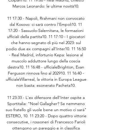
Colpani10. 11 19:00 - Real Madrid, chiesto 
Marcos Leonardo: le ultime novità10. 

11 17:30 - Napoli, Rrahmani non convocato 
dal Kosovo: ci sarà contro l'Empoli10. 11 
17:20 - Sassuolo-Salernitana, le formazioni 
ufficiali della partita10. 11 17:10 - I giocatori 
che hanno segnato di più nel 2023: sul 
podio due ex compagni all'Inter10. 11 16:50 
- Real Madrid, infortunio Kepa: lesione al 
muscolo adduttore lungo della coscia 
destra10. 11 16:48 - ufficialeBrighton, Evan 
Ferguson rinnova fino al 202910. 11 16:40 - 
ufficialeVillarreal, la vittoria in Europa League 
non basta: esonerato Pacheta10. 

11 23:33 - L'ex difensore dell'Inter ospite a 
Sportitalia: "Noel Gallagher? Se nemmeno 
suo fratello gli vuole bene un motivo ci sarà" 
ESTERO, 10. 11 23:20 - Dopo quattro vittorie 
consecutive, i rossoneri di Francesco Farioli 
ottengono un pareggio e in classifica 