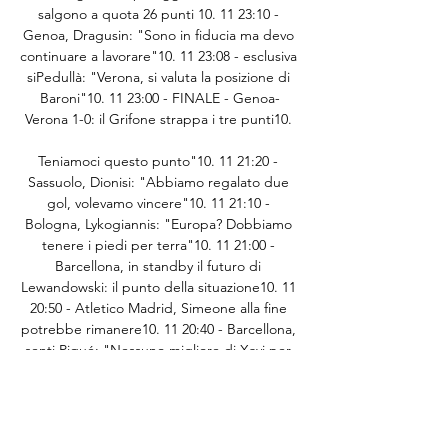
salgono a quota 26 punti 10. 11 23:10 - 
Genoa, Dragusin: "Sono in fiducia ma devo 
continuare a lavorare"10. 11 23:08 - esclusiva 
siPedullà: "Verona, si valuta la posizione di 
Baroni"10. 11 23:00 - FINALE - Genoa-
Verona 1-0: il Grifone strappa i tre punti10. 

Teniamoci questo punto"10. 11 21:20 - 
Sassuolo, Dionisi: "Abbiamo regalato due 
gol, volevamo vincere"10. 11 21:10 - 
Bologna, Lykogiannis: "Europa? Dobbiamo 
tenere i piedi per terra"10. 11 21:00 - 
Barcellona, in standby il futuro di 
Lewandowski: il punto della situazione10. 11 
20:50 - Atletico Madrid, Simeone alla fine 
potrebbe rimanere10. 11 20:40 - Barcellona, 
senti Piqué: "Nessuno migliore di Xavi per 
questa squadra"10. 

Torino Primavera in diretta 11 | Remote 
learning support 29 minuti fa — [TV==] 